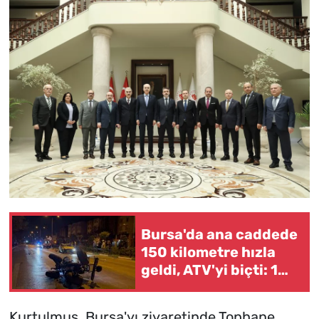
Bursa'da ana caddede
150 kilometre hızla
geldi, ATV'yi biçti: 1
ölü
Kurtulmuş, Bursa'yı ziyaretinde Tophane