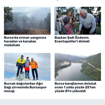
Bursa'da orman yangınına
Başkan Şadi Özdemir,
havadan ve karadan
Esentepeliler'i dinledi
müdahale
Bursalı dağcılardan Ağrı
Bursa barajlarının doluluk
Dağı zirvesinde Bursaspor
oranı 1 yılda yüzde 25'ten
mesajı
yüzde 81'e yükseldi