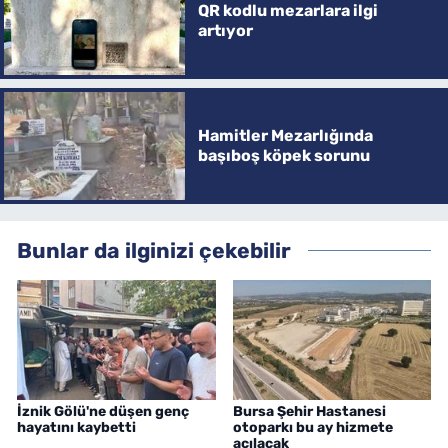
QR kodlu mezarlara ilgi
artıyor
Hamitler Mezarlığında
başıboş köpek sorunu
Bunlar da ilginizi çekebilir
İznik Gölü'ne düşen genç
Bursa Şehir Hastanesi
hayatını kaybetti
otoparkı bu ay hizmete
açılacak