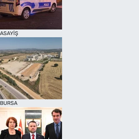
SAĞLIK
TV REHBERİ
ASAYİŞ
BURSA