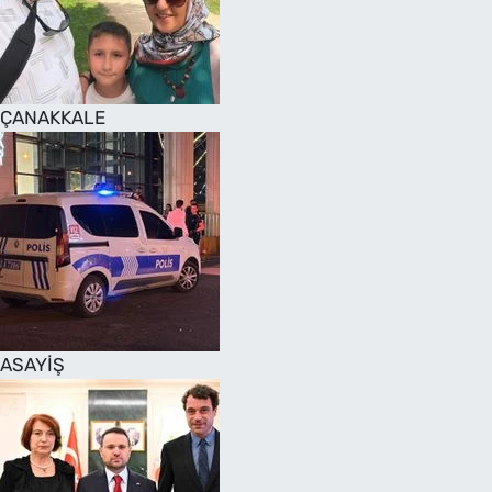
SAĞLIK
TV REHBERİ
ÇANAKKALE
ASAYİŞ