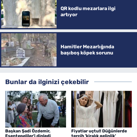
QR kodlu mezarlara ilgi
artıyor
Hamitler Mezarlığında
başıboş köpek sorunu
Bunlar da ilginizi çekebilir
Başkan Şadi Özdemir,
Fiyatlar uçtu!! Düğünlerde
Esentepeliler'i dinledi
tercih 'kiralık gelinlik'