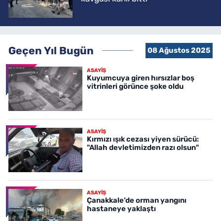
Geçen Yıl Bugün
08 Ağustos 2025
ASAYİŞ
Kuyumcuya giren hırsızlar boş
vitrinleri görünce şoke oldu
ASAYİŞ
Kırmızı ışık cezası yiyen sürücü:
"Allah devletimizden razı olsun"
ASAYİŞ
Çanakkale’de orman yangını
hastaneye yaklaştı