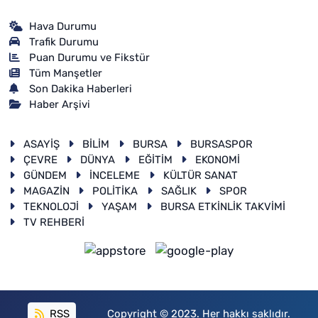
Hava Durumu
Trafik Durumu
Puan Durumu ve Fikstür
Tüm Manşetler
Son Dakika Haberleri
Haber Arşivi
ASAYİŞ
BİLİM
BURSA
BURSASPOR
ÇEVRE
DÜNYA
EĞİTİM
EKONOMİ
GÜNDEM
İNCELEME
KÜLTÜR SANAT
MAGAZİN
POLİTİKA
SAĞLIK
SPOR
TEKNOLOJİ
YAŞAM
BURSA ETKİNLİK TAKVİMİ
TV REHBERİ
RSS
Copyright © 2023. Her hakkı saklıdır.