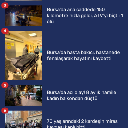
3
Bursa'da ana caddede 150
kilometre hızla geldi, ATV'yi biçti: 1
ölü
4
Bursa'da hasta bakıcı, hastanede
fenalaşarak hayatını kaybetti
5
Bursa'da acı olay! 8 aylık hamile
kadın balkondan düştü
6
70 yaşlarındaki 2 kardeşin miras
kavgası kanlı bitti