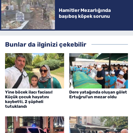
Hamitler Mezarlığında
başıboş köpek sorunu
Bunlar da ilginizi çekebilir
Yine böcek ilacı faciası!
Dere yatağında oluşan gölet
Küçük çocuk hayatını
Ertuğrul'un mezar oldu
kaybetti, 2 şüpheli
tutuklandı