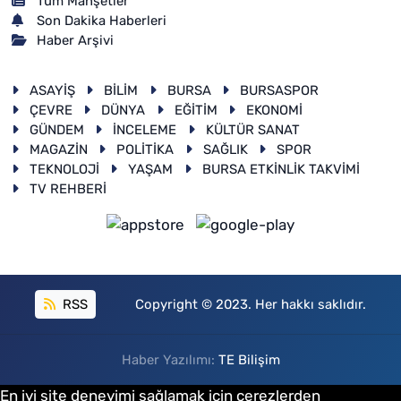
Tüm Manşetler
Son Dakika Haberleri
Haber Arşivi
ASAYİŞ
BİLİM
BURSA
BURSASPOR
ÇEVRE
DÜNYA
EĞİTİM
EKONOMİ
GÜNDEM
İNCELEME
KÜLTÜR SANAT
MAGAZİN
POLİTİKA
SAĞLIK
SPOR
TEKNOLOJİ
YAŞAM
BURSA ETKİNLİK TAKVİMİ
TV REHBERİ
RSS
Copyright © 2023. Her hakkı saklıdır.
Haber Yazılımı:
TE Bilişim
En iyi site deneyimi sağlamak için çerezlerden