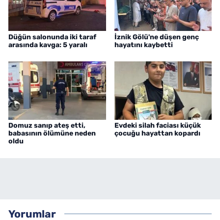
Düğün salonunda iki taraf
İznik Gölü'ne düşen genç
arasında kavga: 5 yaralı
hayatını kaybetti
Domuz sanıp ateş etti,
Evdeki silah faciası küçük
babasının ölümüne neden
çocuğu hayattan kopardı
oldu
Yorumlar