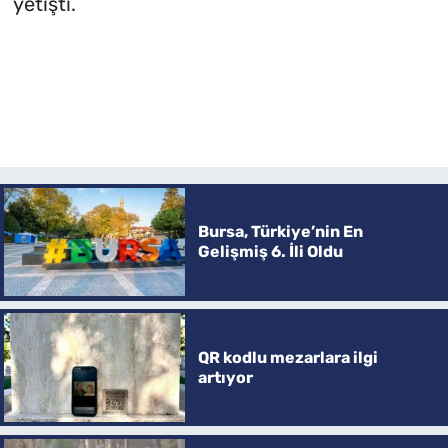
yetişti.
Bursa, Türkiye’nin En
Gelişmiş 6. İli Oldu
QR kodlu mezarlara ilgi
artıyor