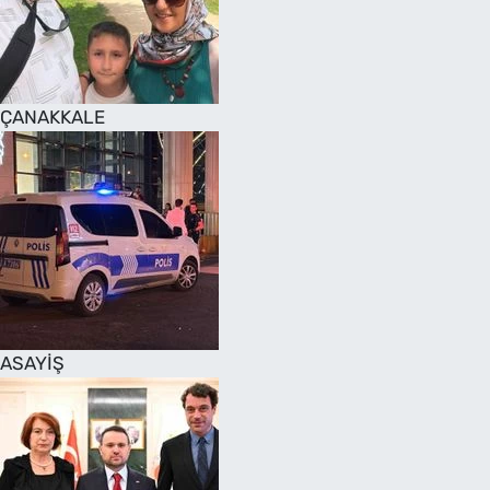
SAĞLIK
TV REHBERİ
ÇANAKKALE
ASAYİŞ