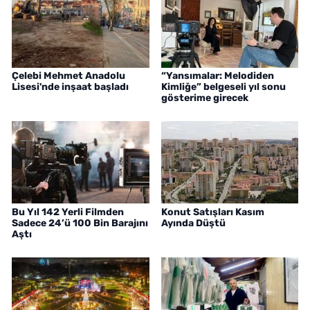
Çelebi Mehmet Anadolu
“Yansımalar: Melodiden
Lisesi'nde inşaat başladı
Kimliğe” belgeseli yıl sonu
gösterime girecek
Bu Yıl 142 Yerli Filmden
Konut Satışları Kasım
Sadece 24’ü 100 Bin Barajını
Ayında Düştü
Aştı