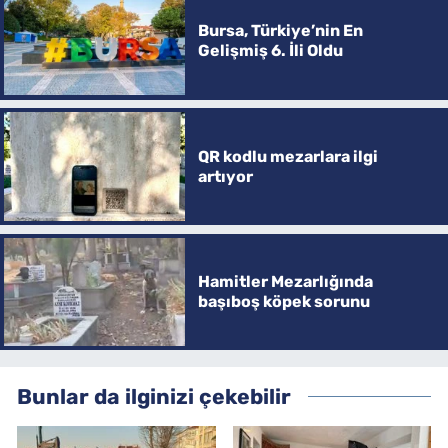
Bursa, Türkiye’nin En
Gelişmiş 6. İli Oldu
QR kodlu mezarlara ilgi
artıyor
Hamitler Mezarlığında
başıboş köpek sorunu
Bunlar da ilginizi çekebilir