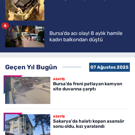
6
Bursa'da acı olay! 8 aylık hamile
kadın balkondan düştü
Geçen Yıl Bugün
07 Ağustos 2025
ASAYİŞ
Bursa’da freni patlayan kamyon
site duvarına çarptı
ASAYİŞ
Sakarya'da halatı kopan asansör
sonu oldu, kızı yaralandı