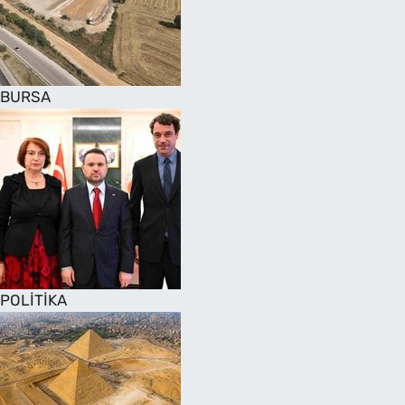
SAĞLIK
TV REHBERİ
BURSA
POLİTİKA