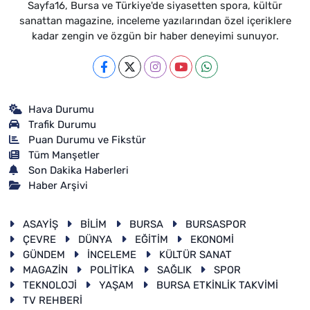
Sayfa16, Bursa ve Türkiye'de siyasetten spora, kültür
sanattan magazine, inceleme yazılarından özel içeriklere
kadar zengin ve özgün bir haber deneyimi sunuyor.
Hava Durumu
Trafik Durumu
Puan Durumu ve Fikstür
Tüm Manşetler
Son Dakika Haberleri
Haber Arşivi
ASAYİŞ
BİLİM
BURSA
BURSASPOR
ÇEVRE
DÜNYA
EĞİTİM
EKONOMİ
GÜNDEM
İNCELEME
KÜLTÜR SANAT
MAGAZİN
POLİTİKA
SAĞLIK
SPOR
TEKNOLOJİ
YAŞAM
BURSA ETKİNLİK TAKVİMİ
TV REHBERİ