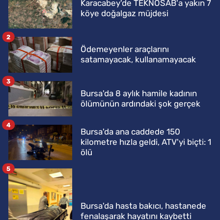
Karacabey'de TEKNOSAB'a yakın 7
köye doğalgaz müjdesi
2
Ödemeyenler araçlarını
satamayacak, kullanamayacak
3
Bursa'da 8 aylık hamile kadının
ölümünün ardındaki şok gerçek
4
Bursa'da ana caddede 150
kilometre hızla geldi, ATV'yi biçti: 1
ölü
5
Bursa'da hasta bakıcı, hastanede
fenalaşarak hayatını kaybetti