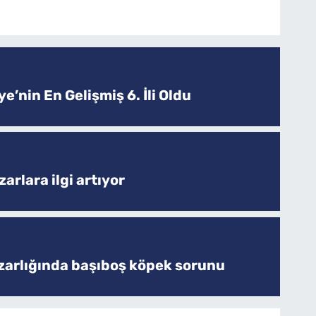
e’nin En Gelişmiş 6. İli Oldu
arlara ilgi artıyor
zarlığında başıboş köpek sorunu