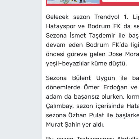
Gelecek sezon Trendyol 1. Li
Hatayspor ve Bodrum FK da sezo
Sezona İsmet Taşdemir ile baş
devam eden Bodrum FK’da ligi
öncesi göreve gelen Jose Morai
yeşil-beyazlılar küme düştü.
Sezona Bülent Uygun ile baş
dönemlerde Ömer Erdoğan ve R
adam da başarısız olurken, kırm
Çalımbay, sezon içerisinde Hata
sezona Özhan Pulat ile başlark
Murat Şahin yer aldı.