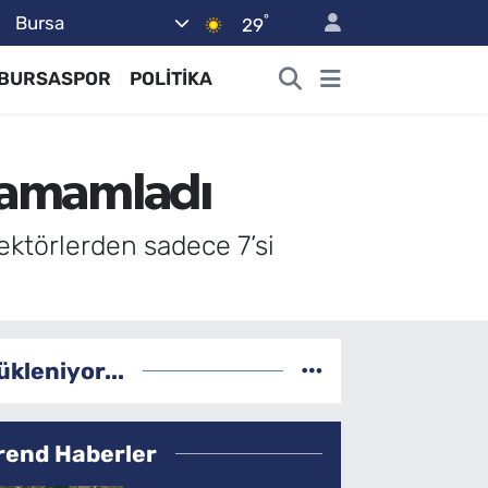
°
Bursa
29
BURSASPOR
POLİTİKA
 tamamladı
ktörlerden sadece 7’si
ükleniyor...
rend Haberler