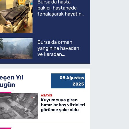
Bursa'da hasta
bakıcı, hastanede
fenalaşarak hayatını
kaybetti
Bursa'da orman
yangınına havadan
ve karadan
müdahale
eçen Yıl
08 Ağustos
ugün
2025
ASAYİŞ
Kuyumcuya giren
hırsızlar boş vitrinleri
görünce şoke oldu