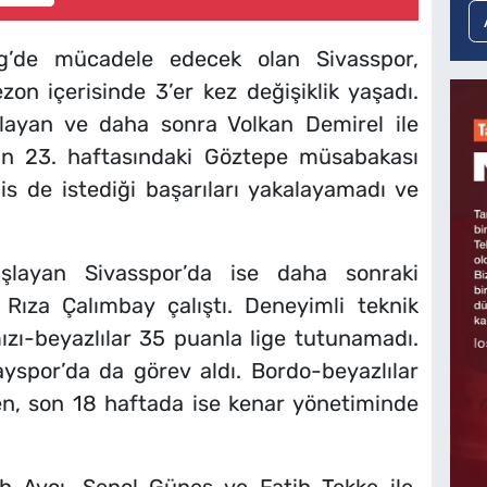
g’de mücadele edecek olan Sivasspor,
n içerisinde 3’er kez değişiklik yaşadı.
layan ve daha sonra Volkan Demirel ile
n 23. haftasındaki Göztepe müsabakası
s de istediği başarıları yakalayamadı ve
layan Sivasspor’da ise daha sonraki
ıza Çalımbay çalıştı. Deneyimli teknik
ızı-beyazlılar 35 puanla lige tutunamadı.
yspor’da da görev aldı. Bordo-beyazlılar
en, son 18 haftada ise kenar yönetiminde