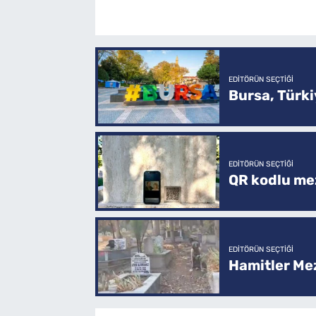
EDITÖRÜN SEÇTIĞI
Bursa, Türkiy
EDITÖRÜN SEÇTIĞI
QR kodlu mez
EDITÖRÜN SEÇTIĞI
Hamitler Me