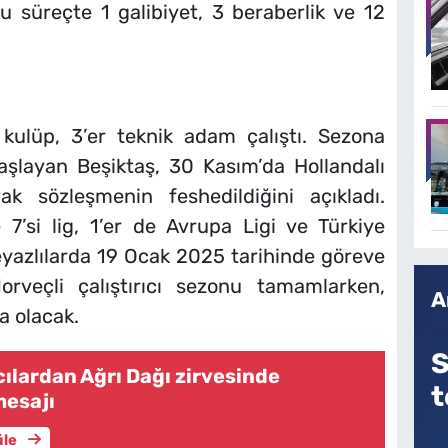
 süreçte 1 galibiyet, 3 beraberlik ve 12
kulüp, 3’er teknik adam çalıştı. Sezona
aşlayan Beşiktaş, 30 Kasım’da Hollandalı
arak sözleşmenin feshedildiğini açıkladı.
7’si lig, 1’er de Avrupa Ligi ve Türkiye
yazlılarda 19 Ocak 2025 tarihinde göreve
orveçli çalıştırıcı sezonu tamamlarken,
A
a olacak.
S
cılardan Ağrı Dağı zirvesinde
t
mesajı
üle