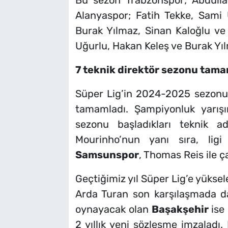
Bu sezon Trabzonspor; Abdulla
Alanyaspor; Fatih Tekke, Sami 
Burak Yılmaz, Sinan Kaloğlu ve
Uğurlu, Hakan Keleş ve Burak Yılm
7 teknik direktör sezonu tama
Süper Lig’in 2024-2025 sezonun
tamamladı. Şampiyonluk yarı
sezonu başladıkları teknik a
Mourinho’nun yanı sıra, ligi
Samsunspor
, Thomas Reis ile ça
Geçtiğimiz yıl Süper Lig’e yükse
Arda Turan son karşılaşmada da
oynayacak olan
Başakşehir
ise
2 yıllık yeni sözleşme imzaladı.