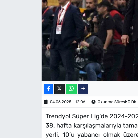
SAĞLIK
TV REHBERİ
04.06.2025 - 12:06
Okunma Süresi: 3 Dk
Trendyol Süper Lig’de 2024-20
38. hafta karşılaşmalarıyla tam
yerli, 10’u yabancı olmak üzer