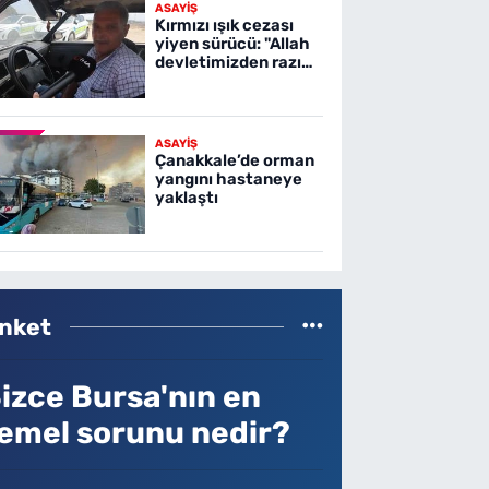
ASAYİŞ
Kırmızı ışık cezası
yiyen sürücü: "Allah
devletimizden razı
olsun"
ASAYİŞ
Çanakkale’de orman
yangını hastaneye
yaklaştı
nket
izce Bursa'nın en
emel sorunu nedir?