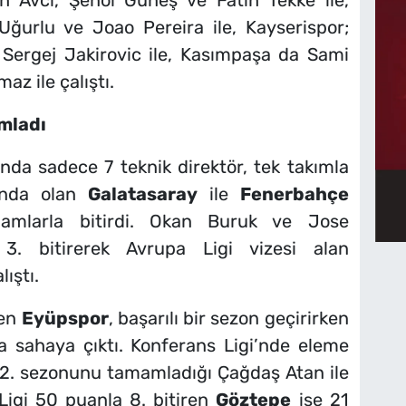
h Avcı, Şenol Güneş ve Fatih Tekke ile,
Uğurlu ve Joao Pereira ile, Kayserispor;
 Sergej Jakirovic ile, Kasımpaşa da Sami
az ile çalıştı.
mladı
da sadece 7 teknik direktör, tek takımla
şında olan
Galatasaray
ile
Fenerbahçe
damlarla bitirdi. Okan Buruk ve Jose
 3. bitirerek Avrupa Ligi vizesi alan
lıştı.
len
Eyüpspor
, başarılı bir sezon geçirirken
 sahaya çıktı. Konferans Ligi’nde eleme
 2. sezonunu tamamladığı Çağdaş Atan ile
 Ligi 50 puanla 8. bitiren
Göztepe
ise 21