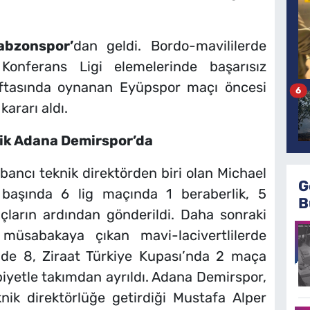
abzonspor’
dan geldi. Bordo-mavililerde
nferans Ligi elemelerinde başarısız
haftasında oynanan Eyüpspor maçı öncesi
6
kararı aldı.
klik Adana Demirspor’da
ancı teknik direktörden biri olan Michael
G
 başında 6 lig maçında 1 beraberlik, 5
B
ların ardından gönderildi. Daha sonraki
üsabakaya çıkan mavi-lacivertlilerde
gde 8, Ziraat Türkiye Kupası’nda 2 maça
ubiyetle takımdan ayrıldı. Adana Demirspor,
nik direktörlüğe getirdiği Mustafa Alper