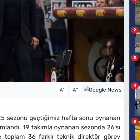
2
3
4
-
+
A
A
25 sezonu geçtiğimiz hafta sonu oynanan
5
amlandı. 19 takımla oynanan sezonda 26’sı
e toplam 36 farklı teknik direktör görev