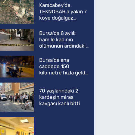
Karacabey'de
TEKNOSAB'a yakın 7
köye doğalgaz
müjdesi
Bursa'da 8 aylık
hamile kadının
ölümünün ardındaki
şok gerçek
Bursa'da ana
caddede 150
kilometre hızla geldi,
ATV'yi biçti: 1 ölü
70 yaşlarındaki 2
kardeşin miras
kavgası kanlı bitti