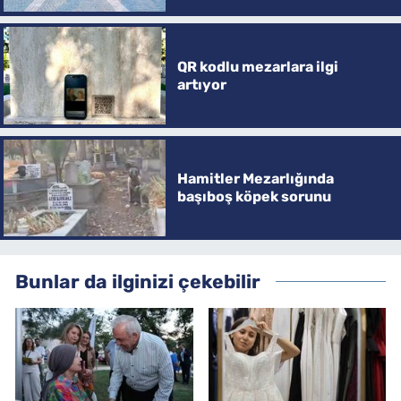
QR kodlu mezarlara ilgi
artıyor
Hamitler Mezarlığında
başıboş köpek sorunu
Bunlar da ilginizi çekebilir