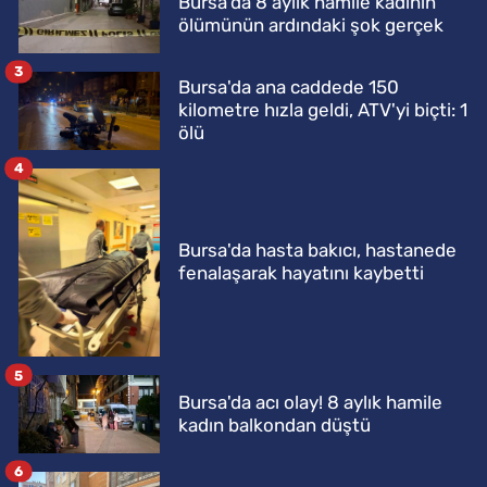
Bursa'da 8 aylık hamile kadının
ölümünün ardındaki şok gerçek
3
Bursa'da ana caddede 150
kilometre hızla geldi, ATV'yi biçti: 1
ölü
4
Bursa'da hasta bakıcı, hastanede
fenalaşarak hayatını kaybetti
5
Bursa'da acı olay! 8 aylık hamile
kadın balkondan düştü
6