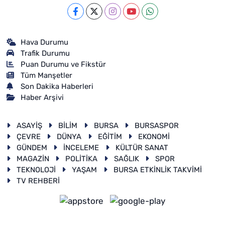
Hava Durumu
Trafik Durumu
Puan Durumu ve Fikstür
Tüm Manşetler
Son Dakika Haberleri
Haber Arşivi
ASAYİŞ
BİLİM
BURSA
BURSASPOR
ÇEVRE
DÜNYA
EĞİTİM
EKONOMİ
GÜNDEM
İNCELEME
KÜLTÜR SANAT
MAGAZİN
POLİTİKA
SAĞLIK
SPOR
TEKNOLOJİ
YAŞAM
BURSA ETKİNLİK TAKVİMİ
TV REHBERİ