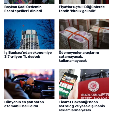
Başkan Şadi Özdemir,
Fiyatlar uçtu!! Düğünlerde
Esentepeliler'i dinledi
tercih 'kiralık gelinlik'
İş Bankası'ndan ekonomiye
Ödemeyenler araçlarını
3,7 trilyon TL destek
satamayacak,
kullanamayacak
Dünyanın en çok satan
Ticaret Bakanlığı'ndan
otomobili belli oldu
astrolog ve yasa dışı bahis
reklamlarına yasak