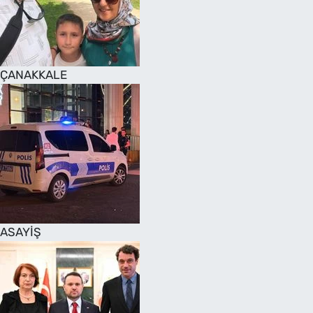
SAĞLIK
TV REHBERİ
ÇANAKKALE
ASAYİŞ