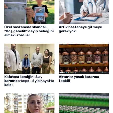
Özel hastanede skandal.
Artık hastaneye gitmeye
"Boş gebelik" deyip bebeğini
gerek yok
almak istediler
Kafatası kemiğini 8 ay
Aktarlar yasak kararına
karnında taşıdı, öyle hayatta
tepkili
kaldı