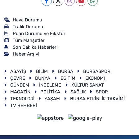
Hava Durumu
Trafik Durumu
Puan Durumu ve Fikstür
Tüm Manşetler
Son Dakika Haberleri
Haber Arşivi
ASAYİŞ
BİLİM
BURSA
BURSASPOR
ÇEVRE
DÜNYA
EĞİTİM
EKONOMİ
GÜNDEM
İNCELEME
KÜLTÜR SANAT
MAGAZİN
POLİTİKA
SAĞLIK
SPOR
TEKNOLOJİ
YAŞAM
BURSA ETKİNLİK TAKVİMİ
TV REHBERİ