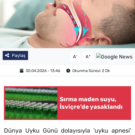
Paylaş
-
+
A
A
30.04.2026 - 13:46
Okunma Süresi: 2 Dk
Sırma maden suyu,
İsviçre'de yasaklandı
Dünya Uyku Günü dolayısıyla 'uyku apnesi'