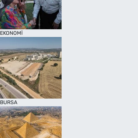
SAĞLIK
TV REHBERİ
EKONOMİ
BURSA