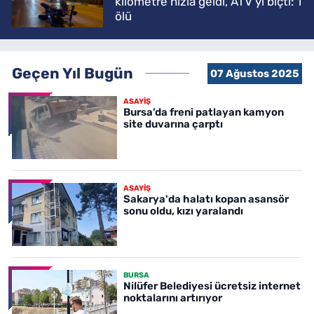
kilometre hızla geldi, ATV'yi biçti: 1
ölü
Geçen Yıl Bugün
07 Ağustos 2025
ASAYİŞ
Bursa’da freni patlayan kamyon
site duvarına çarptı
ASAYİŞ
Sakarya'da halatı kopan asansör
sonu oldu, kızı yaralandı
BURSA
Nilüfer Belediyesi ücretsiz internet
noktalarını artırıyor