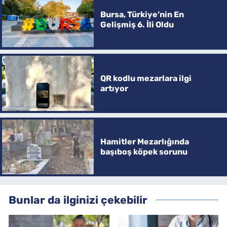
Bursa, Türkiye’nin En
Gelişmiş 6. İli Oldu
QR kodlu mezarlara ilgi
artıyor
Hamitler Mezarlığında
başıboş köpek sorunu
Bunlar da ilginizi çekebilir