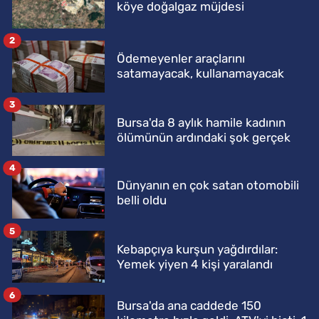
köye doğalgaz müjdesi
2
Ödemeyenler araçlarını
satamayacak, kullanamayacak
3
Bursa'da 8 aylık hamile kadının
ölümünün ardındaki şok gerçek
4
Dünyanın en çok satan otomobili
belli oldu
5
Kebapçıya kurşun yağdırdılar:
Yemek yiyen 4 kişi yaralandı
6
Bursa'da ana caddede 150