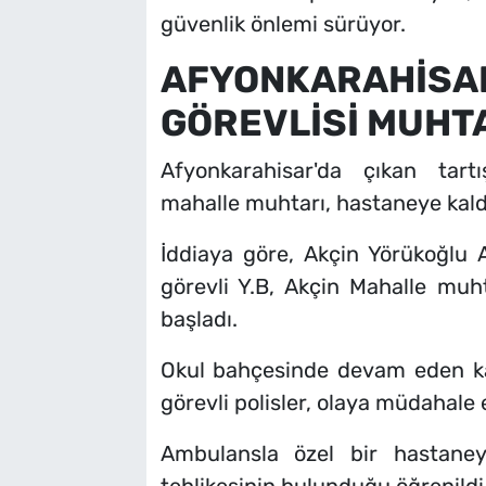
güvenlik önlemi sürüyor.
AFYONKARAH
GÖREVLİSİ MUHTA
Afyonkarahisar'da çıkan tar
mahalle muhtarı, hastaneye kaldı
İddiaya göre, Akçin Yörükoğlu A
görevli Y.B, Akçin Mahalle muht
başladı.
Okul bahçesinde devam eden kav
görevli polisler, olaya müdahale e
Ambulansla özel bir hastaney