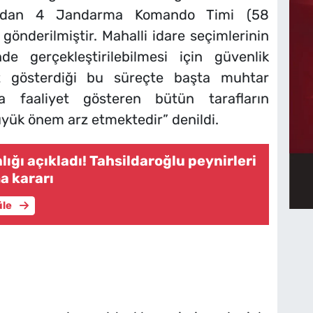
’ndan 4 Jandarma Komando Timi (58
gönderilmiştir. Mahalli idare seçimlerinin
de gerçekleştirilebilmesi için güvenlik
t gösterdiği bu süreçte başta muhtar
 faaliyet gösteren bütün tarafların
üyük önem arz etmektedir” denildi.
ığı açıkladı! Tahsildaroğlu peynirleri
a kararı
üle