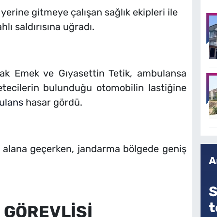
 yerine gitmeye çalışan sağlık ekipleri ile
ahlı saldırısına uğradı.
ak Emek ve Gıyasettin Tetik, ambulansa
tecilerin bulunduğu otomobilin lastiğine
ulans
hasar gördü.
li alana geçerken, jandarma bölgede geniş
A
S
t
K GÖREVLİSİ