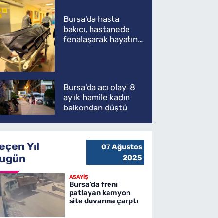
Bursa'da hasta
bakıcı, hastanede
fenalaşarak hayatını
kaybetti
Bursa'da acı olay! 8
aylık hamile kadın
balkondan düştü
eçen Yıl
07 Ağustos
ugün
2025
ASAYİŞ
Bursa’da freni
patlayan kamyon
site duvarına çarptı