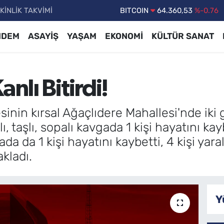
KİNLİK TAKVİMİ
DOLAR
47,7143
%0.16
EURO
55,0317
%-0.02
NDEM
ASAYİŞ
YAŞAM
EKONOMİ
KÜLTÜR SANAT
STERLİN
64,2463
%0.07
GRAM ALTIN
6574.81
%1.44
nlı Bitirdi!
BİST100
13.799
%70
BITCOIN
64.360,53
%-0.76
esinin kırsal Ağaçlıdere Mahallesi'nde iki
, taşlı, sopalı kavgada 1 kişi hayatını kaybe
ada da 1 kişi hayatını kaybetti, 4 kişi ya
kladı.
Y