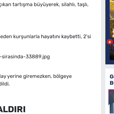
ıkan tartışma büyüyerek, silahlı, taşlı,
 eden kurşunlarla
hayatını kaybetti
, 2'si
6
olay yerine giremezken, bölgeye
G
B
ildi.
ALDIRI