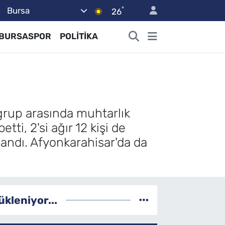
°
Bursa
26
BURSASPOR
POLİTİKA
 grup arasında muhtarlık
tti, 2'si ağır 12 kişi de
ralandı. Afyonkarahisar'da da
ükleniyor...