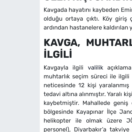
Kavgada hayatını kaybeden Emin 
olduğu ortaya çıktı. Köy giriş ç
ardından hastanelere kaldırılan ya
KAVGA, MUHTARL
İLGİLİ
Kavgayla ilgili
valilik
açıklama 
muhtarlık seçim süreci ile ilgil
neticesinde 12 kişi yaralanmış 
tedavi altına alınmıştır. Yaralı ki
kaybetmiştir. Mahallede geniş ç
bölgesinde Kayapınar İlçe Jan
helikopter ile olmak üzere 
personel), Diyarbakır’a takviy