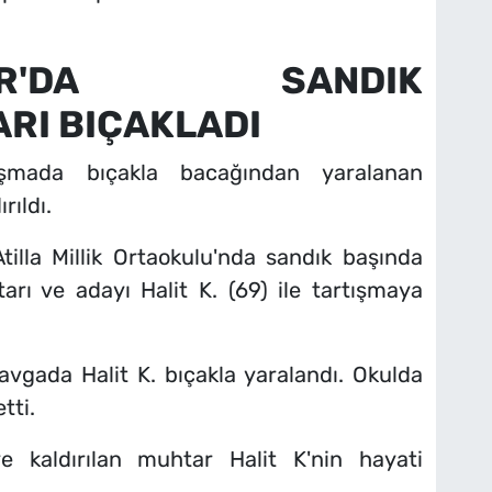
İSAR'DA SANDIK
RI BIÇAKLADI
tışmada bıçakla bacağından yaralanan
rıldı.
tilla Millik Ortaokulu'nda sandık başında
arı ve adayı Halit K. (69) ile tartışmaya
gada Halit K. bıçakla yaralandı. Okulda
tti.
e kaldırılan muhtar Halit K'nin hayati