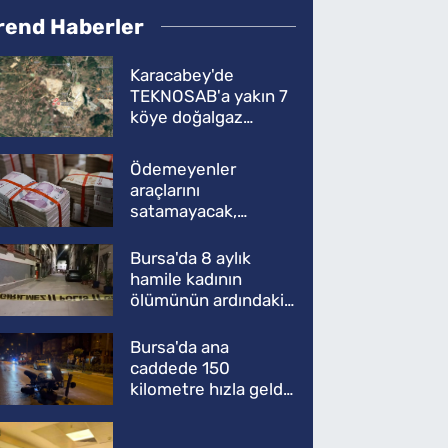
rend Haberler
Karacabey'de
TEKNOSAB'a yakın 7
köye doğalgaz
müjdesi
Ödemeyenler
araçlarını
satamayacak,
kullanamayacak
Bursa'da 8 aylık
hamile kadının
ölümünün ardındaki
şok gerçek
Bursa'da ana
caddede 150
kilometre hızla geldi,
ATV'yi biçti: 1 ölü