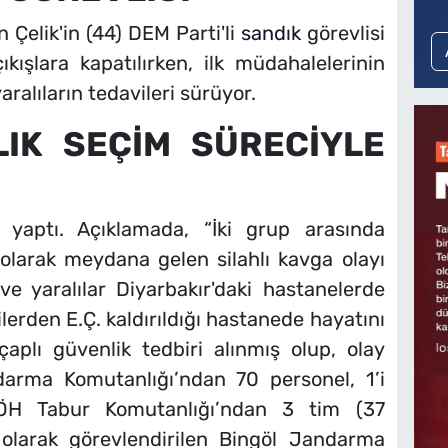
Çelik'in (44) DEM Parti'li
sandık
görevlisi
ıkışlara kapatılırken, ilk müdahalelerinin
ralıların tedavileri sürüyor.
IK SEÇİM SÜRECİYLE
yaptı. Açıklamada, “İki grup arasında
i olarak meydana gelen silahlı kavga olayı
ve yaralılar Diyarbakır'daki hastanelerde
şilerden E.Ç. kaldırıldığı hastanede hayatını
aplı güvenlik tedbiri alınmış olup, olay
darma Komutanlığı’ndan 70 personel, 1’i
JÖH Tabur Komutanlığı’ndan 3 tim (37
e olarak görevlendirilen Bingöl Jandarma