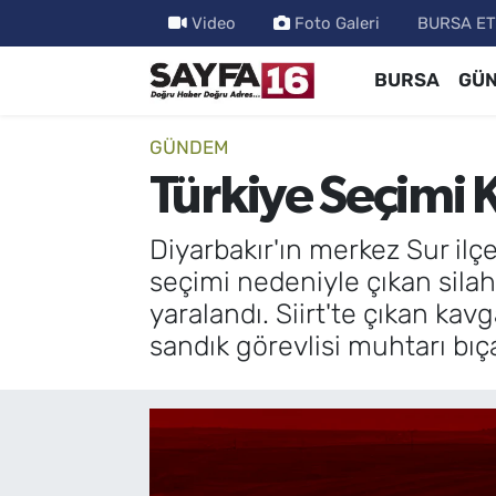
Video
Foto Galeri
BURSA ET
BURSA
GÜ
ÖZEL HABER
Hava Durumu
İNCELEME
Trafik Durumu
GÜNDEM
Türkiye Seçimi Ka
MAGAZİN
TFF 2.Lig Beyaz Grup Puan Durumu ve Fikstür
Diyarbakır'ın merkez Sur ilç
BİLİM
Tüm Manşetler
seçimi nedeniyle çıkan silahlı
yaralandı. Siirt'te çıkan kavg
DÜNYA
Son Dakika Haberleri
sandık görevlisi muhtarı bıça
TEKNOLOJİ
Haber Arşivi
SPOR
EĞİTİM