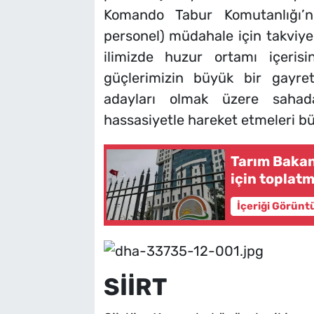
Komando Tabur Komutanlığı
personel) müdahale için takviye 
ilimizde huzur ortamı içerisin
güçlerimizin büyük bir gayre
adayları olmak üzere sahada
hassasiyetle hareket etmeleri b
Tarım Bakanl
için toplatm
İçeriği Görünt
SİİRT