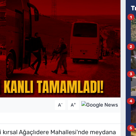
T
1
2
3
4
-
+
A
A
5
si kırsal Ağaçlıdere Mahallesi'nde meydana