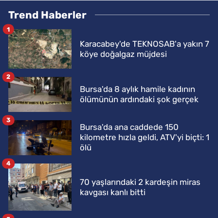
Trend Haberler
1
Karacabey'de TEKNOSAB'a yakın 7
köye doğalgaz müjdesi
2
Bursa'da 8 aylık hamile kadının
ölümünün ardındaki şok gerçek
3
Bursa'da ana caddede 150
kilometre hızla geldi, ATV'yi biçti: 1
ölü
4
70 yaşlarındaki 2 kardeşin miras
kavgası kanlı bitti