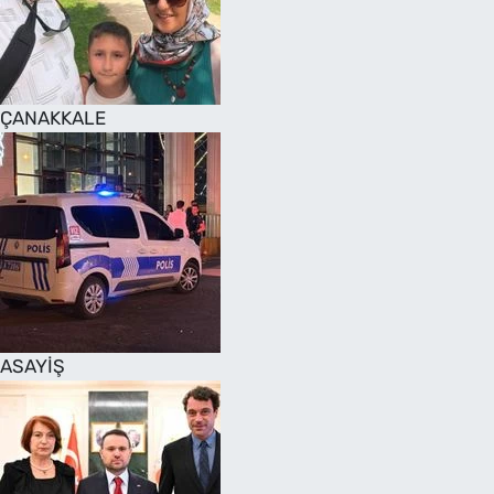
SAĞLIK
TV REHBERİ
ÇANAKKALE
ASAYİŞ