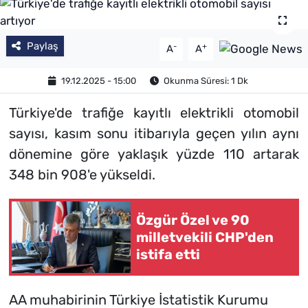
Paylaş
-
+
A
A
19.12.2025 - 15:00
Okunma Süresi: 1 Dk
Türkiye'de trafiğe kayıtlı elektrikli otomobil
sayısı, kasım sonu itibarıyla geçen yılın aynı
dönemine göre yaklaşık yüzde 110 artarak
348 bin 908'e yükseldi.
Özgür Özel ve 90
milletvekili CHP'den
istifa etti
AA muhabirinin Türkiye İstatistik Kurumu