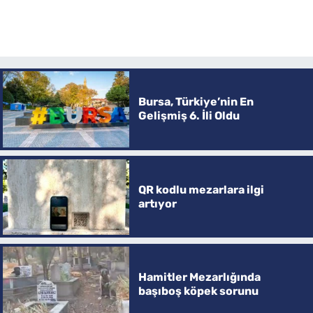
Bursa, Türkiye’nin En
Gelişmiş 6. İli Oldu
QR kodlu mezarlara ilgi
artıyor
Hamitler Mezarlığında
başıboş köpek sorunu