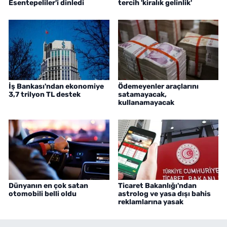
Esentepeliler'i dinledi
tercih 'kiralık gelinlik'
İş Bankası'ndan ekonomiye
Ödemeyenler araçlarını
3,7 trilyon TL destek
satamayacak,
kullanamayacak
Dünyanın en çok satan
Ticaret Bakanlığı'ndan
otomobili belli oldu
astrolog ve yasa dışı bahis
reklamlarına yasak