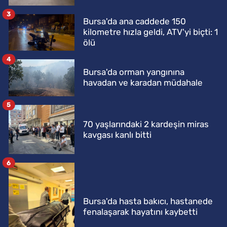
3
Bursa'da ana caddede 150
kilometre hızla geldi, ATV'yi biçti: 1
ölü
4
Bursa'da orman yangınına
havadan ve karadan müdahale
5
70 yaşlarındaki 2 kardeşin miras
kavgası kanlı bitti
6
Bursa'da hasta bakıcı, hastanede
fenalaşarak hayatını kaybetti