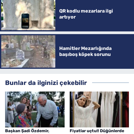
QR kodlu mezarlara ilgi
artıyor
Hamitler Mezarlığında
başıboş köpek sorunu
Bunlar da ilginizi çekebilir
Başkan Şadi Özdemir,
Fiyatlar uçtu!! Düğünlerde