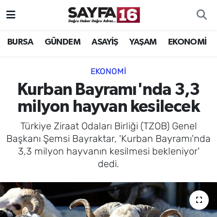
ÖZEL HABER
Hava Durumu
BURSA
GÜNDEM
ASAYİŞ
YAŞAM
EKONOMİ
İNCELEME
Trafik Durumu
EKONOMİ
MAGAZİN
TFF 2.Lig Beyaz Grup Puan Durumu ve Fikstür
Kurban Bayramı'nda 3,3
milyon hayvan kesilecek
BİLİM
Tüm Manşetler
Türkiye Ziraat Odaları Birliği (TZOB) Genel
DÜNYA
Son Dakika Haberleri
Başkanı Şemsi Bayraktar, 'Kurban Bayramı'nda
3,3 milyon hayvanın kesilmesi bekleniyor'
TEKNOLOJİ
Haber Arşivi
dedi.
SPOR
EĞİTİM