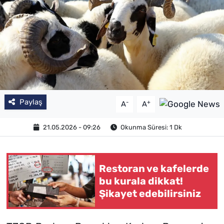
SAĞLIK
TV REHBERİ
Paylaş
-
+
A
A
21.05.2026 - 09:26
Okunma Süresi: 1 Dk
Restoran ve kafelerde
bu kurala dikkat!
Şikayet edebilirsiniz