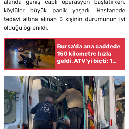
alanda geniş çaplı operasyon başlatırken,
köylüler büyük panik yaşadı. Hastanede
tedavi altına alınan 3 kişinin durumunun iyi
olduğu öğrenildi.
Bursa'da ana caddede
150 kilometre hızla
geldi, ATV'yi biçti: 1
ölü