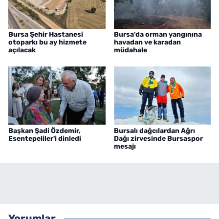
Bursa Şehir Hastanesi
Bursa'da orman yangınına
otoparkı bu ay hizmete
havadan ve karadan
açılacak
müdahale
Başkan Şadi Özdemir,
Bursalı dağcılardan Ağrı
Esentepeliler'i dinledi
Dağı zirvesinde Bursaspor
mesajı
Yorumlar