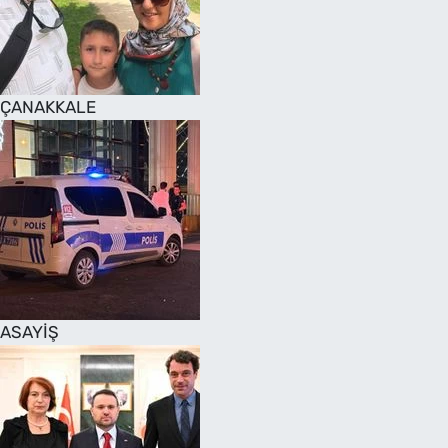
SAĞLIK
TV REHBERİ
ÇANAKKALE
ASAYİŞ