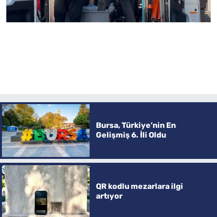
Bursa, Türkiye’nin En
Gelişmiş 6. İli Oldu
QR kodlu mezarlara ilgi
artıyor