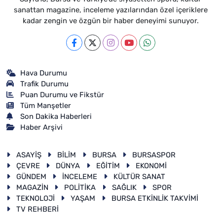
sanattan magazine, inceleme yazılarından özel içeriklere
kadar zengin ve özgün bir haber deneyimi sunuyor.
Hava Durumu
Trafik Durumu
Puan Durumu ve Fikstür
Tüm Manşetler
Son Dakika Haberleri
Haber Arşivi
ASAYİŞ
BİLİM
BURSA
BURSASPOR
ÇEVRE
DÜNYA
EĞİTİM
EKONOMİ
GÜNDEM
İNCELEME
KÜLTÜR SANAT
MAGAZİN
POLİTİKA
SAĞLIK
SPOR
TEKNOLOJİ
YAŞAM
BURSA ETKİNLİK TAKVİMİ
TV REHBERİ