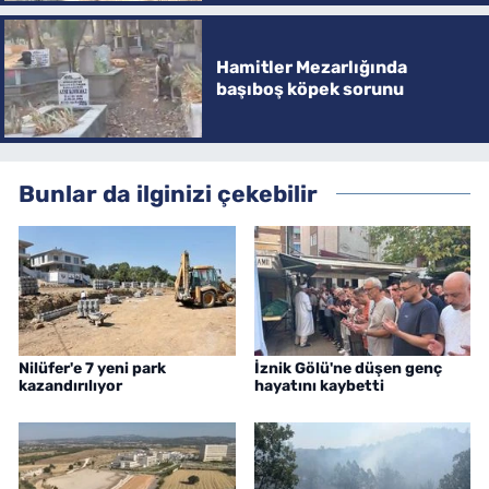
Hamitler Mezarlığında
başıboş köpek sorunu
Bunlar da ilginizi çekebilir
Nilüfer'e 7 yeni park
İznik Gölü'ne düşen genç
kazandırılıyor
hayatını kaybetti