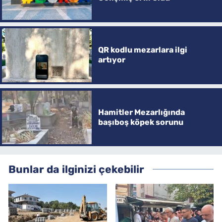
QR kodlu mezarlara ilgi
artıyor
Hamitler Mezarlığında
başıboş köpek sorunu
Bunlar da ilginizi çekebilir