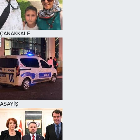
SAĞLIK
TV REHBERİ
ÇANAKKALE
ASAYİŞ