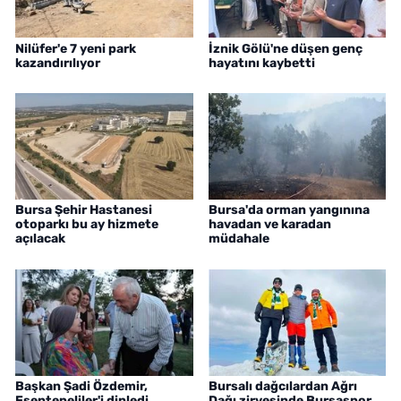
Nilüfer'e 7 yeni park
İznik Gölü'ne düşen genç
kazandırılıyor
hayatını kaybetti
Bursa Şehir Hastanesi
Bursa'da orman yangınına
otoparkı bu ay hizmete
havadan ve karadan
açılacak
müdahale
Başkan Şadi Özdemir,
Bursalı dağcılardan Ağrı
Esentepeliler'i dinledi
Dağı zirvesinde Bursaspor