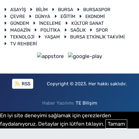
ASAYİŞ
BİLİM
BURSA
BURSASPOR
ÇEVRE
DÜNYA
EĞİTİM
EKONOMİ
GÜNDEM
İNCELEME
KÜLTÜR SANAT
MAGAZİN
POLİTİKA
SAĞLIK
SPOR
TEKNOLOJİ
YAŞAM
BURSA ETKİNLİK TAKVİMİ
TV REHBERİ
RSS
Copyright © 2023. Her hakkı saklıdır.
Haber Yazılımı:
TE Bilişim
En iyi site deneyimi sağlamak için çerezlerden
faydalanıyoruz. Detaylar için lütfen tıklayın.
Tamam