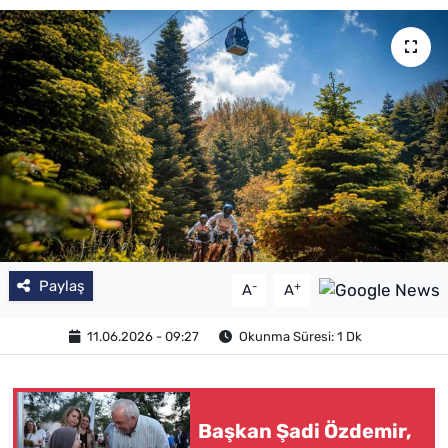
Paylaş
-
+
A
A
11.06.2026 - 09:27
Okunma Süresi: 1 Dk
Başkan Şadi Özdemir,