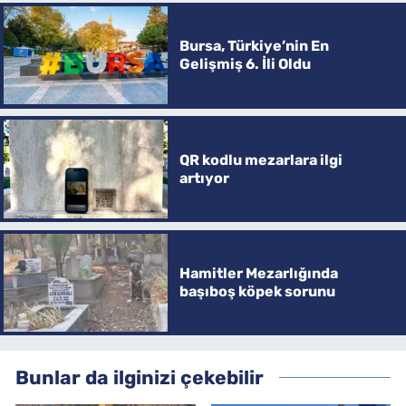
Bursa, Türkiye’nin En
Gelişmiş 6. İli Oldu
QR kodlu mezarlara ilgi
artıyor
Hamitler Mezarlığında
başıboş köpek sorunu
Bunlar da ilginizi çekebilir