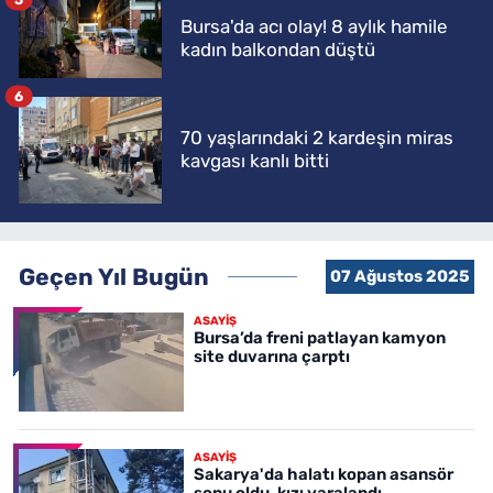
Bursa'da acı olay! 8 aylık hamile
kadın balkondan düştü
6
70 yaşlarındaki 2 kardeşin miras
kavgası kanlı bitti
Geçen Yıl Bugün
07 Ağustos 2025
ASAYİŞ
Bursa’da freni patlayan kamyon
site duvarına çarptı
ASAYİŞ
Sakarya'da halatı kopan asansör
sonu oldu, kızı yaralandı