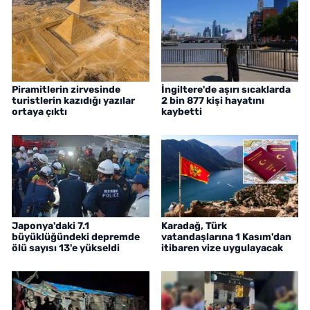
Piramitlerin zirvesinde
İngiltere'de aşırı sıcaklarda
turistlerin kazıdığı yazılar
2 bin 877 kişi hayatını
ortaya çıktı
kaybetti
Japonya'daki 7.1
Karadağ, Türk
büyüklüğündeki depremde
vatandaşlarına 1 Kasım'dan
ölü sayısı 13'e yükseldi
itibaren vize uygulayacak