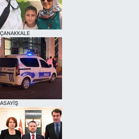
SAĞLIK
TV REHBERİ
ÇANAKKALE
ASAYİŞ