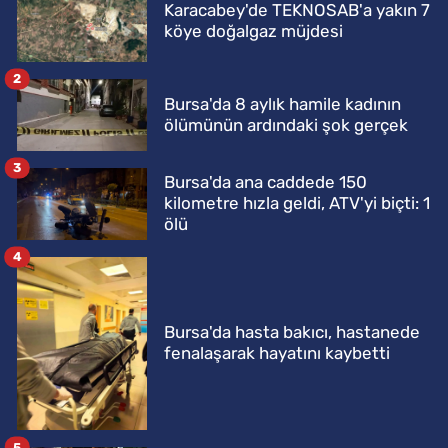
Karacabey'de TEKNOSAB'a yakın 7
köye doğalgaz müjdesi
2
Bursa'da 8 aylık hamile kadının
ölümünün ardındaki şok gerçek
3
Bursa'da ana caddede 150
kilometre hızla geldi, ATV'yi biçti: 1
ölü
4
Bursa'da hasta bakıcı, hastanede
fenalaşarak hayatını kaybetti
5