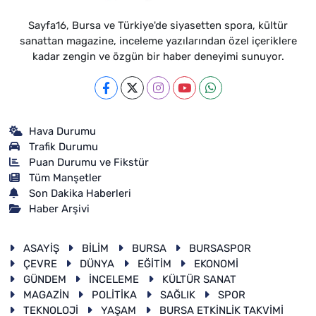
Sayfa16, Bursa ve Türkiye'de siyasetten spora, kültür
sanattan magazine, inceleme yazılarından özel içeriklere
kadar zengin ve özgün bir haber deneyimi sunuyor.
Hava Durumu
Trafik Durumu
Puan Durumu ve Fikstür
Tüm Manşetler
Son Dakika Haberleri
Haber Arşivi
ASAYİŞ
BİLİM
BURSA
BURSASPOR
ÇEVRE
DÜNYA
EĞİTİM
EKONOMİ
GÜNDEM
İNCELEME
KÜLTÜR SANAT
MAGAZİN
POLİTİKA
SAĞLIK
SPOR
TEKNOLOJİ
YAŞAM
BURSA ETKİNLİK TAKVİMİ