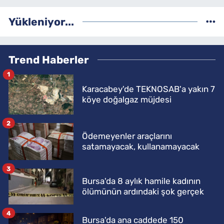
Yükleniyor...
Trend Haberler
1
Karacabey'de TEKNOSAB'a yakın 7
köye doğalgaz müjdesi
2
Ödemeyenler araçlarını
satamayacak, kullanamayacak
3
Bursa'da 8 aylık hamile kadının
ölümünün ardındaki şok gerçek
4
Bursa'da ana caddede 150