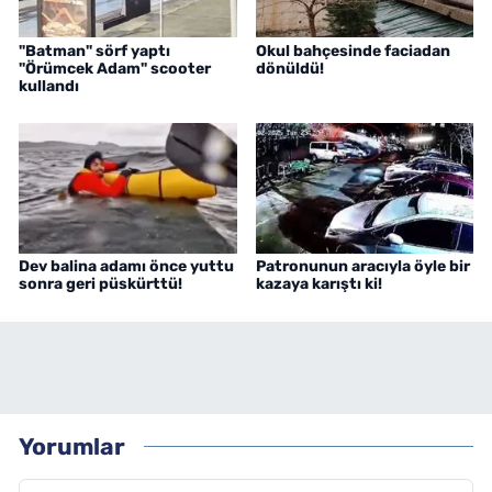
"Batman" sörf yaptı
Okul bahçesinde faciadan
"Örümcek Adam" scooter
dönüldü!
kullandı
Dev balina adamı önce yuttu
Patronunun aracıyla öyle bir
sonra geri püskürttü!
kazaya karıştı ki!
Yorumlar