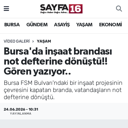
ÖZEL HABER
Hava Durumu
BURSA
GÜNDEM
ASAYİŞ
YAŞAM
EKONOMİ
İNCELEME
Trafik Durumu
VIDEO GALERI
YAŞAM
Bursa'da inşaat brandası
MAGAZİN
TFF 2.Lig Beyaz Grup Puan Durumu ve Fikstür
not defterine dönüştü!!
BİLİM
Tüm Manşetler
Gören yazıyor..
DÜNYA
Son Dakika Haberleri
Bursa FSM Bulvarı'ndaki bir inşaat projesinin
çevresini kapatan branda, vatandaşların not
TEKNOLOJİ
Haber Arşivi
defterine dönüştü.
SPOR
24.06.2026 - 10:31
YAYINLANMA
EĞİTİM