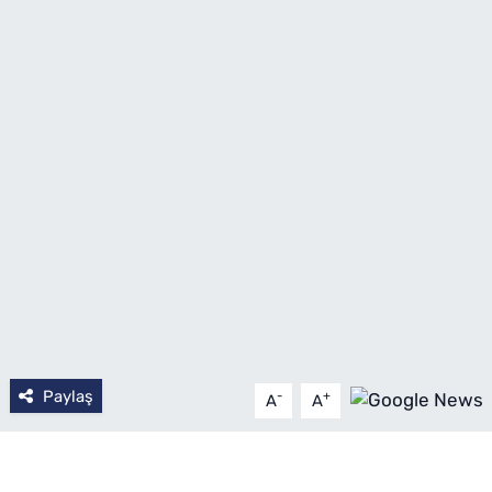
SAĞLIK
TV REHBERİ
Paylaş
-
+
A
A