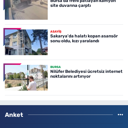
Bursa’da freni patlayan kamyon
site duvarına çarptı
ASAYİŞ
Sakarya'da halatı kopan asansör
sonu oldu, kızı yaralandı
BURSA
Nilüfer Belediyesi ücretsiz internet
noktalarını artırıyor
Anket