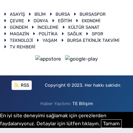
ASAYİŞ
BİLİM
BURSA
BURSASPOR
ÇEVRE
DÜNYA
EĞİTİM
EKONOMİ
GÜNDEM
İNCELEME
KÜLTÜR SANAT
MAGAZİN
POLİTİKA
SAĞLIK
SPOR
TEKNOLOJİ
YAŞAM
BURSA ETKİNLİK TAKVİMİ
TV REHBERİ
RSS
Copyright © 2023. Her hakkı saklıdır.
Haber Yazılımı:
TE Bilişim
En iyi site deneyimi sağlamak için çerezlerden
faydalanıyoruz. Detaylar için lütfen tıklayın.
Tamam