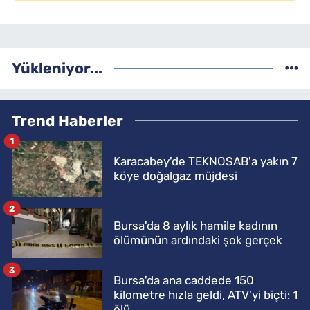
Yükleniyor...
Trend Haberler
1
Karacabey'de TEKNOSAB'a yakın 7
köye doğalgaz müjdesi
2
Bursa'da 8 aylık hamile kadının
ölümünün ardındaki şok gerçek
3
Bursa'da ana caddede 150
kilometre hızla geldi, ATV'yi biçti: 1
ölü