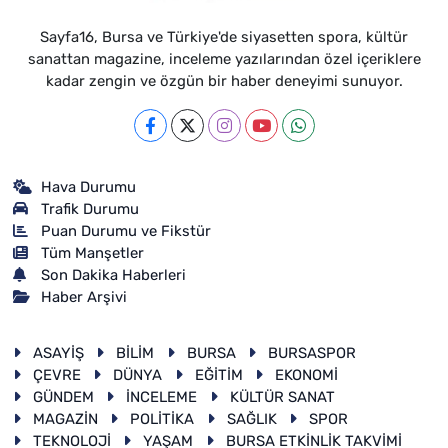
Sayfa16, Bursa ve Türkiye'de siyasetten spora, kültür
sanattan magazine, inceleme yazılarından özel içeriklere
kadar zengin ve özgün bir haber deneyimi sunuyor.
Hava Durumu
Trafik Durumu
Puan Durumu ve Fikstür
Tüm Manşetler
Son Dakika Haberleri
Haber Arşivi
ASAYİŞ
BİLİM
BURSA
BURSASPOR
ÇEVRE
DÜNYA
EĞİTİM
EKONOMİ
GÜNDEM
İNCELEME
KÜLTÜR SANAT
MAGAZİN
POLİTİKA
SAĞLIK
SPOR
TEKNOLOJİ
YAŞAM
BURSA ETKİNLİK TAKVİMİ