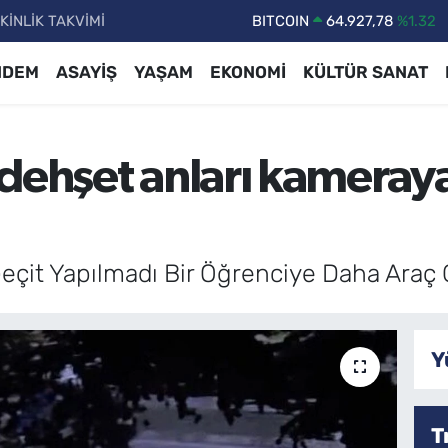
KİNLİK TAKVİMİ
DOLAR
47,5894
%0.08
EURO
55,0398
%-0.02
NDEM
ASAYİŞ
YAŞAM
EKONOMİ
KÜLTÜR SANAT
STERLİN
64,1581
%0.16
GRAM ALTIN
6527.85
%0.54
dehşet anları kameray
BİST100
13.703
%11
BITCOIN
64.927,78
%1.32
Geçit Yapılmadı Bir Öğrenciye Daha Araç 
Y
T