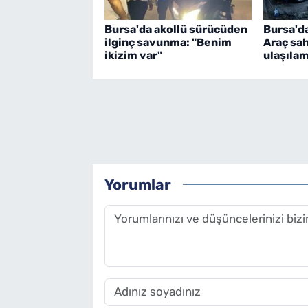
Bursa'da akollü sürücüden
Bursa'da
ilginç savunma: "Benim
Araç sa
ikizim var"
ulaşılam
Yorumlar