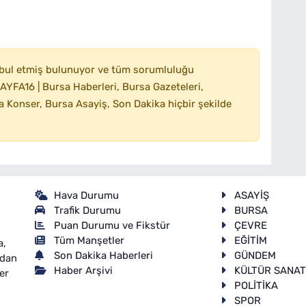
bul etmiş bulunuyor ve tüm sorumluluğu
YFA16 | Bursa Haberleri, Bursa Gazeteleri,
 Konser, Bursa Asayiş, Son Dakika hiçbir şekilde
Hava Durumu
ASAYİŞ
Trafik Durumu
BURSA
Puan Durumu ve Fikstür
ÇEVRE
Tüm Manşetler
EĞİTİM
a,
Son Dakika Haberleri
GÜNDEM
ndan
Haber Arşivi
KÜLTÜR SANA
er
POLİTİKA
SPOR