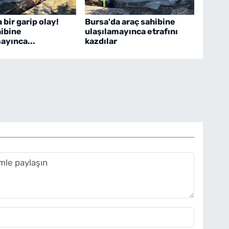
 bir garip olay!
Bursa'da araç sahibine
hibine
ulaşılamayınca etrafını
ayınca...
kazdılar