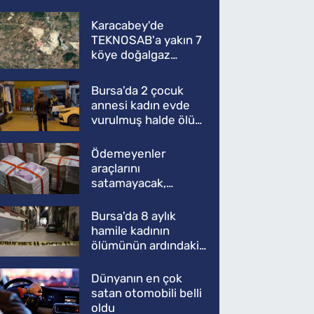
Karacabey'de
TEKNOSAB'a yakın 7
köye doğalgaz
müjdesi
Bursa'da 2 çocuk
annesi kadın evde
vurulmuş halde ölü
bulundu
Ödemeyenler
araçlarını
satamayacak,
kullanamayacak
Bursa'da 8 aylık
hamile kadının
ölümünün ardındaki
şok gerçek
Dünyanın en çok
satan otomobili belli
oldu