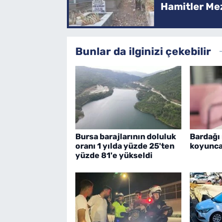
Hamitler Me
Bunlar da ilginizi çekebilir
Bursa barajlarının doluluk
Bardağı
oranı 1 yılda yüzde 25'ten
koyunca
yüzde 81'e yükseldi