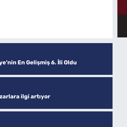
e’nin En Gelişmiş 6. İli Oldu
arlara ilgi artıyor