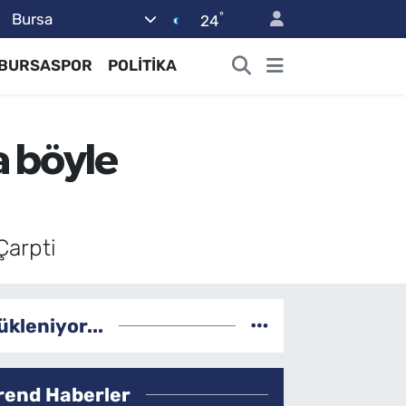
°
Bursa
24
BURSASPOR
POLİTİKA
a böyle
Çarpti
ükleniyor...
rend Haberler