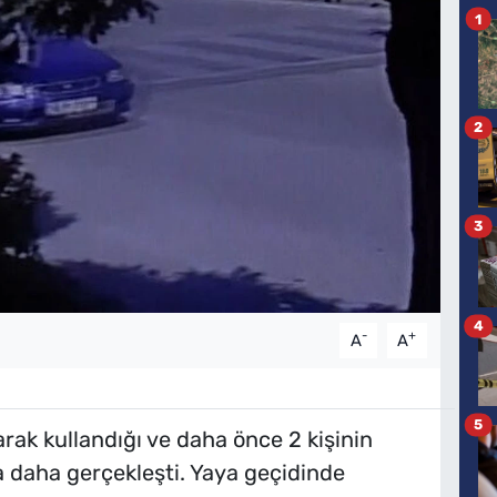
1
2
3
4
-
+
A
A
5
rak kullandığı ve daha önce 2 kişinin
za daha gerçekleşti. Yaya geçidinde