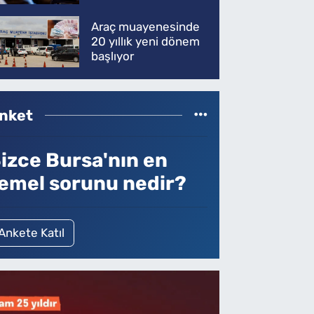
Araç muayenesinde
20 yıllık yeni dönem
başlıyor
nket
izce Bursa'nın en
emel sorunu nedir?
Ankete Katıl