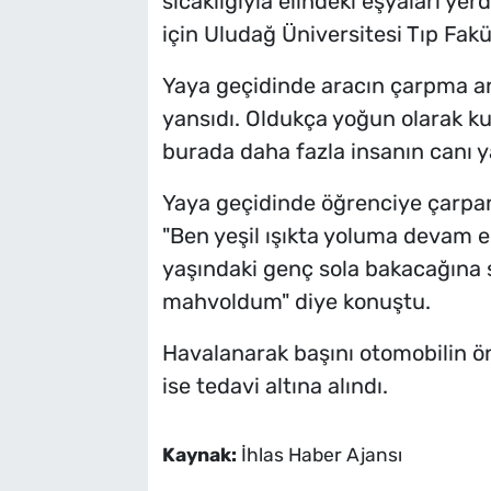
sıcaklığıyla elindeki eşyaları ye
için Uludağ Üniversitesi Tıp Fakül
Yaya geçidinde aracın çarpma an
yansıdı. Oldukça yoğun olarak ku
burada daha fazla insanın canı y
Yaya geçidinde öğrenciye çarpan
"Ben yeşil ışıkta yoluma devam e
yaşındaki genç sola bakacağına
mahvoldum" diye konuştu.
Havalanarak başını otomobilin ö
ise tedavi altına alındı.
Kaynak:
İhlas Haber Ajansı