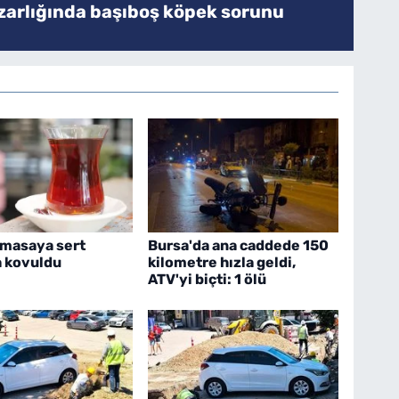
zarlığında başıboş köpek sorunu
 masaya sert
Bursa'da ana caddede 150
 kovuldu
kilometre hızla geldi,
ATV'yi biçti: 1 ölü