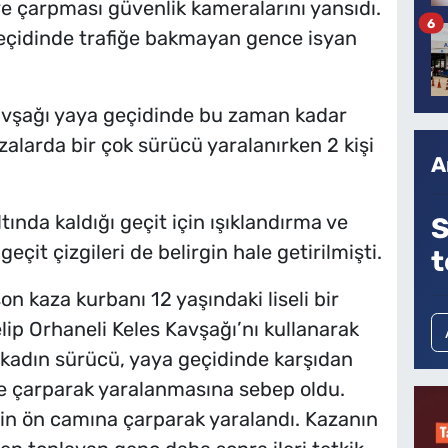
e çarpması güvenlik kameralarını yansıdı.
6
eçidinde trafiğe bakmayan gence isyan
avşağı yaya geçidinde bu zaman kadar
alarda bir çok sürücü yaralanırken 2 kişi
A
tında kaldığı geçit için ışıklandırma ve
S
 geçit çizgileri de belirgin hale getirilmişti.
t
n kaza kurbanı 12 yaşındaki liseli bir
ip Orhaneli Keles Kavşağı’nı kullanarak
kadın sürücü, yaya geçidinde karşıdan
e çarparak yaralanmasına sebep oldu.
in ön camına çarparak yaralandı. Kazanın