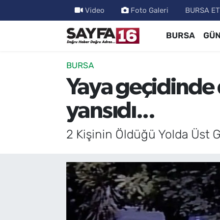
Video
Foto Galeri
BURSA ET
BURSA
GÜ
ÖZEL HABER
Hava Durumu
İNCELEME
Trafik Durumu
BURSA
Yaya geçidinde 
MAGAZİN
TFF 2.Lig Beyaz Grup Puan Durumu ve Fikstür
yansıdı...
BİLİM
Tüm Manşetler
2 Kişinin Öldüğü Yolda Üst 
DÜNYA
Son Dakika Haberleri
TEKNOLOJİ
Haber Arşivi
SPOR
EĞİTİM