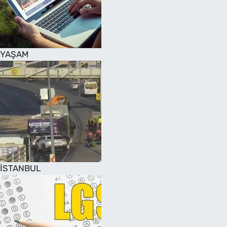
SAĞLIK
TV REHBERİ
YAŞAM
İSTANBUL