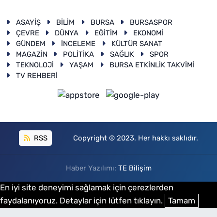
ASAYİŞ
BİLİM
BURSA
BURSASPOR
ÇEVRE
DÜNYA
EĞİTİM
EKONOMİ
GÜNDEM
İNCELEME
KÜLTÜR SANAT
MAGAZİN
POLİTİKA
SAĞLIK
SPOR
TEKNOLOJİ
YAŞAM
BURSA ETKİNLİK TAKVİMİ
TV REHBERİ
RSS
Copyright © 2023. Her hakkı saklıdır.
Haber Yazılımı:
TE Bilişim
En iyi site deneyimi sağlamak için çerezlerden
faydalanıyoruz. Detaylar için lütfen tıklayın.
Tamam