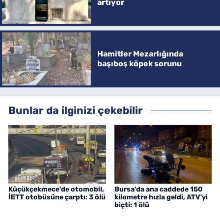
artıyor
Hamitler Mezarlığında
başıboş köpek sorunu
Bunlar da ilginizi çekebilir
Küçükçekmece'de otomobil,
Bursa'da ana caddede 150
İETT otobüsüne çarptı: 3 ölü
kilometre hızla geldi, ATV'yi
biçti: 1 ölü