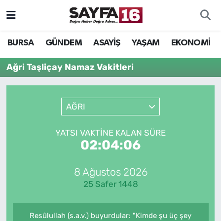
ÖZEL HABER
Hava Durumu
BURSA
GÜNDEM
ASAYİŞ
YAŞAM
EKONOMİ
İNCELEME
Trafik Durumu
Ağri Taşliçay Namaz Vakitleri
MAGAZİN
TFF 2.Lig Beyaz Grup Puan Durumu ve Fikstür
AĞRI
BİLİM
Tüm Manşetler
YATSI VAKTINE KALAN SÜRE
DÜNYA
Son Dakika Haberleri
02:04:06
TEKNOLOJİ
Haber Arşivi
8 Ağustos 2026
25 Safer 1448
SPOR
EĞİTİM
Resûlullah (s.a.v.) buyurdular: "Kimde şu üç şey