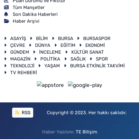
Puan Durumu ve Fikstür
Tüm Manşetler
Son Dakika Haberleri
Haber Arşivi
ASAYİŞ
BİLİM
BURSA
BURSASPOR
ÇEVRE
DÜNYA
EĞİTİM
EKONOMİ
GÜNDEM
İNCELEME
KÜLTÜR SANAT
MAGAZİN
POLİTİKA
SAĞLIK
SPOR
TEKNOLOJİ
YAŞAM
BURSA ETKİNLİK TAKVİMİ
TV REHBERİ
RSS
Copyright © 2023. Her hakkı saklıdır.
Haber Yazılımı:
TE Bilişim