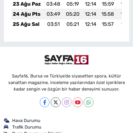
23 Ağu Paz
03:48
05:19
12:14
15:59
19:0
24 Ağu Pts
03:49
05:20
12:14
15:58
18:5
25 Ağu Sal
03:51
05:21
12:14
15:57
18:5
Sayfa16, Bursa ve Türkiye'de siyasetten spora, kültür
sanattan magazine, inceleme yazılarından özel içeriklere
kadar zengin ve özgün bir haber deneyimi sunuyor.
Hava Durumu
Trafik Durumu