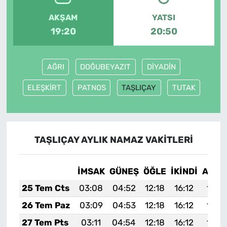
AKŞAM
YATSI
19:20
20:50
AĞRI
DOĞUBEYAZIT
DİYADİN
ELEŞKİRT
PATNOS
TAŞLIÇAY
TUTAK
TAŞLIÇAY AYLIK NAMAZ VAKITLERI
İMSAK
GÜNEŞ
ÖĞLE
İKINDI
AKŞA
25 Tem Cts
03:08
04:52
12:18
16:12
19:3
26 Tem Paz
03:09
04:53
12:18
16:12
19:3
27 Tem Pts
03:11
04:54
12:18
16:12
19:3