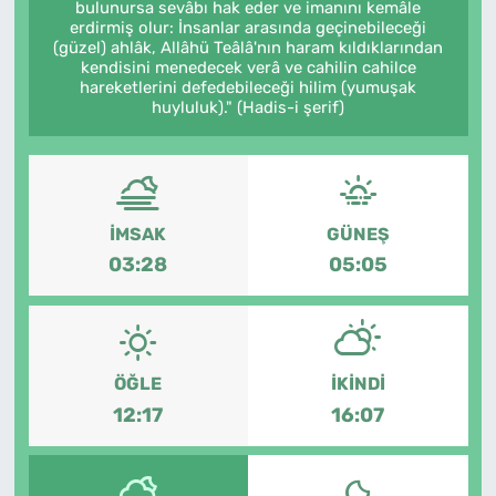
bulunursa sevâbı hak eder ve imanını kemâle
erdirmiş olur: İnsanlar arasında geçinebileceği
SAĞLIK
(güzel) ahlâk, Allâhü Teâlâ'nın haram kıldıklarından
kendisini menedecek verâ ve cahilin cahilce
hareketlerini defedebileceği hilim (yumuşak
TV REHBERİ
huyluluk)." (Hadis-i şerif)
İMSAK
GÜNEŞ
03:28
05:05
ÖĞLE
İKINDI
12:17
16:07