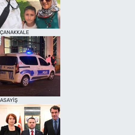
SAĞLIK
TV REHBERİ
ÇANAKKALE
ASAYİŞ