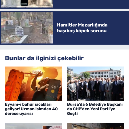
Hamitler Mezarlığında
başıboş köpek sorunu
Bunlar da ilginizi çekebilir
Eyyam-ı bahur sıcakları
Bursa'da 6 Belediye Başkanı
geliyor! Uzman isimden 40
da CHP'den Yeni Parti'ye
derece uyarısı
Geçti