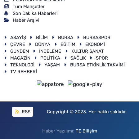
Tüm Manşetler
Son Dakika Haberleri
Haber Arşivi
ASAYİŞ
BİLİM
BURSA
BURSASPOR
ÇEVRE
DÜNYA
EĞİTİM
EKONOMİ
GÜNDEM
İNCELEME
KÜLTÜR SANAT
MAGAZİN
POLİTİKA
SAĞLIK
SPOR
TEKNOLOJİ
YAŞAM
BURSA ETKİNLİK TAKVİMİ
TV REHBERİ
RSS
Copyright © 2023. Her hakkı saklıdır.
Haber Yazılımı:
TE Bilişim