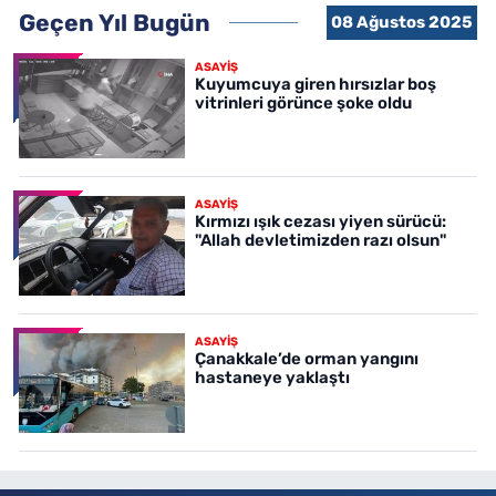
Geçen Yıl Bugün
08 Ağustos 2025
ASAYİŞ
Kuyumcuya giren hırsızlar boş
vitrinleri görünce şoke oldu
ASAYİŞ
Kırmızı ışık cezası yiyen sürücü:
"Allah devletimizden razı olsun"
ASAYİŞ
Çanakkale’de orman yangını
hastaneye yaklaştı