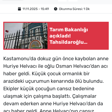
11.11.2025 - 15:49
Okunma Süresi: 1 Dk
Tarım Bakanlığı
açıkladı!
Tahsildaroğlu
peynirleri için
toplatma kararı
Kastamonu'da dokuz gün önce kaybolan anne
Huriye Helvacı ile oğlu Osman Helvacı'dan acı
haber geldi. Küçük çocuk ormanlık bir
arazideki uçurumun kenarında ölü bulundu.
Ekipler küçük çocuğun cansız bedenine
ulaşmak için çalışma başlattı. Çalışmalar
devam ederken anne Huriye Helvacı'dan da
acı haber geldi. Anne Helvacı'nın cansız