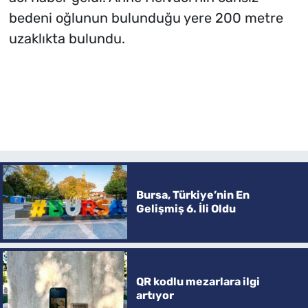
bedeni oğlunun bulunduğu yere 200 metre
uzaklıkta bulundu.
Bursa, Türkiye’nin En
Gelişmiş 6. İli Oldu
QR kodlu mezarlara ilgi
artıyor