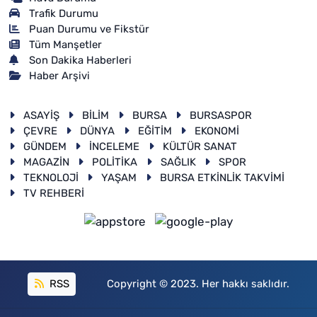
Trafik Durumu
Puan Durumu ve Fikstür
Tüm Manşetler
Son Dakika Haberleri
Haber Arşivi
ASAYİŞ
BİLİM
BURSA
BURSASPOR
ÇEVRE
DÜNYA
EĞİTİM
EKONOMİ
GÜNDEM
İNCELEME
KÜLTÜR SANAT
MAGAZİN
POLİTİKA
SAĞLIK
SPOR
TEKNOLOJİ
YAŞAM
BURSA ETKİNLİK TAKVİMİ
TV REHBERİ
RSS
Copyright © 2023. Her hakkı saklıdır.