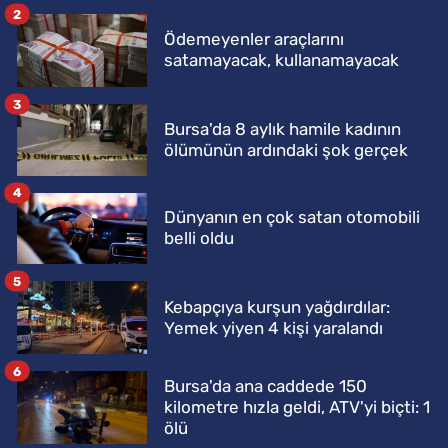
2
Ödemeyenler araçlarını
satamayacak, kullanamayacak
3
Bursa'da 8 aylık hamile kadının
ölümünün ardındaki şok gerçek
4
Dünyanın en çok satan otomobili
belli oldu
5
Kebapçıya kurşun yağdırdılar:
Yemek yiyen 4 kişi yaralandı
6
Bursa'da ana caddede 150
kilometre hızla geldi, ATV'yi biçti: 1
ölü