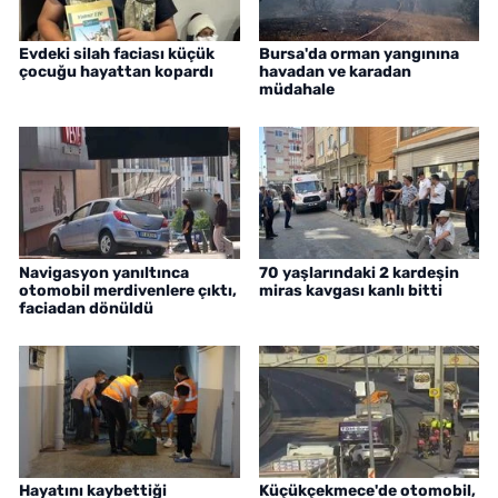
Evdeki silah faciası küçük
Bursa'da orman yangınına
çocuğu hayattan kopardı
havadan ve karadan
müdahale
Navigasyon yanıltınca
70 yaşlarındaki 2 kardeşin
otomobil merdivenlere çıktı,
miras kavgası kanlı bitti
faciadan dönüldü
Hayatını kaybettiği
Küçükçekmece'de otomobil,