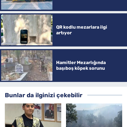
QR kodlu mezarlara ilgi
artıyor
Hamitler Mezarlığında
başıboş köpek sorunu
Bunlar da ilginizi çekebilir