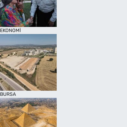
SAĞLIK
TV REHBERİ
EKONOMİ
BURSA