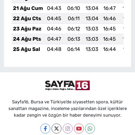
21 Ağu Cum
04:43
06:10
13:04
16:47
19:4
22 Ağu Cts
04:45
06:11
13:04
16:46
19:4
23 Ağu Paz
04:46
06:12
13:03
16:45
19:4
24 Ağu Pts
04:47
06:13
13:03
16:45
19:4
25 Ağu Sal
04:48
06:14
13:03
16:44
19:4
Sayfa16, Bursa ve Türkiye'de siyasetten spora, kültür
sanattan magazine, inceleme yazılarından özel içeriklere
kadar zengin ve özgün bir haber deneyimi sunuyor.