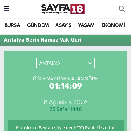
ÖZEL HABER
Hava Durumu
BURSA
GÜNDEM
ASAYİŞ
YAŞAM
EKONOMİ
İNCELEME
Trafik Durumu
Antalya Serik Namaz Vakitleri
MAGAZİN
TFF 2.Lig Beyaz Grup Puan Durumu ve Fikstür
ANTALYA
BİLİM
Tüm Manşetler
ÖĞLE VAKTINE KALAN SÜRE
DÜNYA
Son Dakika Haberleri
01:14:09
TEKNOLOJİ
Haber Arşivi
8 Ağustos 2026
25 Safer 1448
SPOR
EĞİTİM
Muhakkak, Şeytan şöyle dedi: "Yâ Rabbi! İzzetine