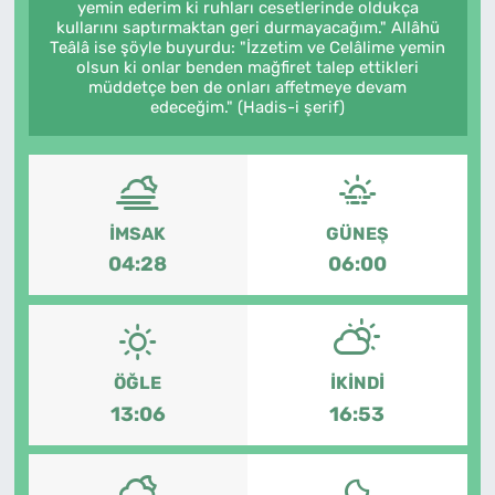
yemin ederim ki ruhları cesetlerinde oldukça
kullarını saptırmaktan geri durmayacağım." Allâhü
SAĞLIK
Teâlâ ise şöyle buyurdu: "İzzetim ve Celâlime yemin
olsun ki onlar benden mağfiret talep ettikleri
müddetçe ben de onları affetmeye devam
TV REHBERİ
edeceğim." (Hadis-i şerif)
İMSAK
GÜNEŞ
04:28
06:00
ÖĞLE
İKINDI
13:06
16:53