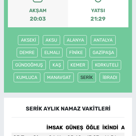
AKŞAM
YATSI
20:03
21:29
AKSEKİ
AKSU
ALANYA
ANTALYA
DEMRE
ELMALI
FİNİKE
GAZİPAŞA
GÜNDOĞMUŞ
KAŞ
KEMER
KORKUTELİ
KUMLUCA
MANAVGAT
SERİK
İBRADI
SERİK AYLIK NAMAZ VAKITLERI
İMSAK
GÜNEŞ
ÖĞLE
İKINDI
AKŞA