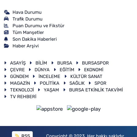
Hava Durumu
Trafik Durumu
Puan Durumu ve Fikstür
Tüm Manşetler
Son Dakika Haberleri
Haber Arşivi
ASAYİŞ
BİLİM
BURSA
BURSASPOR
ÇEVRE
DÜNYA
EĞİTİM
EKONOMİ
GÜNDEM
İNCELEME
KÜLTÜR SANAT
MAGAZİN
POLİTİKA
SAĞLIK
SPOR
TEKNOLOJİ
YAŞAM
BURSA ETKİNLİK TAKVİMİ
TV REHBERİ
RSS
Copyright © 2023. Her hakkı saklıdır.