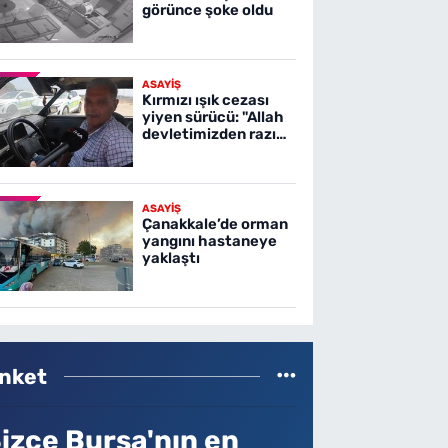
görünce şoke oldu
ASAYİŞ
Kırmızı ışık cezası
yiyen sürücü: "Allah
devletimizden razı
olsun"
ASAYİŞ
Çanakkale’de orman
yangını hastaneye
yaklaştı
nket
izce Bursa'nın en