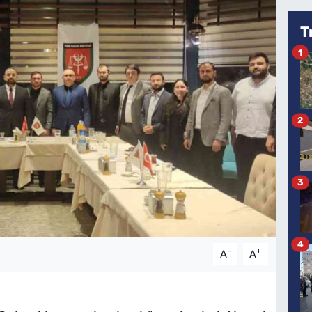
T
1
2
3
4
-
+
A
A