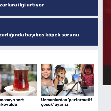
arlara ilgi artıyor
zarlığında başıboş köpek sorunu
 masaya sert
Uzmanlardan 'performatif
 kovuldu
çocuk' uyarısı