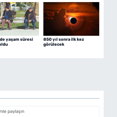
'de yaşam süresi
850 yıl sonra ilk kez
 oldu
görülecek