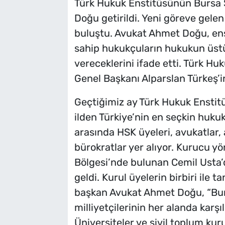
Türk Hukuk Enstitüsünün Bursa 
Doğu getirildi. Yeni göreve gele
buluştu. Avukat Ahmet Doğu, ens
sahip hukukçuların hukukun üstün
vereceklerini ifade etti. Türk H
Genel Başkanı Alparslan Türkeş’in
Geçtiğimiz ay Türk Hukuk Enstitü
ilden Türkiye’nin en seçkin huku
arasında HSK üyeleri, avukatlar,
bürokratlar yer alıyor. Kurucu y
Bölgesi’nde bulunan Cemil Usta’
geldi. Kurul üyelerin birbiri ile
başkan Avukat Ahmet Doğu, “Burs
milliyetçilerinin her alanda karşı
Üniversiteler ve sivil toplum kuru