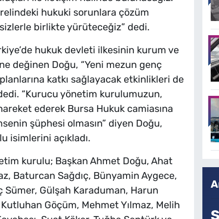
relindeki hukuki sorunlara çözüm
izlerle birlikte yürüteceğiz” dedi.
iye’de hukuk devleti ilkesinin kurum ve
mine değinen Doğu, “Yeni mezun genç
lanlarına katkı sağlayacak etkinlikleri de
 dedi. “Kurucu yönetim kurulumuzun,
la hareket ederek Bursa Hukuk camiasına
imsenin şüphesi olmasın” diyen Doğu,
 isimlerini açıkladı.
etim kurulu; Başkan Ahmet Doğu, Ahat
maz, Baturcan Sağdıç, Bünyamin Aygece,
A
nç Sümer, Gülşah Karaduman, Harun
ğlı, Kutluhan Göçüm, Mehmet Yılmaz, Melih
S