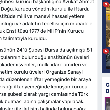
Şubesi kurucu başkanlığına Avukat Ahmet
5
n Doğu, kurucu yönetim kurulu ile iftarda
titüde milli ve manevi hassasiyetlere
lüğü ve adaletin tecellisi için mücadele
ukuk Enstitüsü 1977’de MHP’nin Kurucu
 talimatıyla kuruldu.
sünün 24.’ü Şubesi Bursa da açılmıştı.81
6
kçularının bulunduğu enstitünün üyeleri
 akademisyenler, mülki idare amirleri ve
önetim kurulu üyeleri Organize Sanayi
da düzenlenen iftar yemeğinde bir araya
G
 tanıştığı iftar yemeğinde konuşan kurucu
B
a şubesi olarak yargı camiasında Türk
lık bulması adına çalışmalar yapılacak.
luşları ile iletişim halinde bulunacağız.