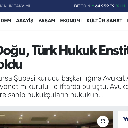
KİNLİK TAKVİMİ
DOLAR
47,7436
%0.18
EURO
55,2510
%0.32
NDEM
ASAYİŞ
YAŞAM
EKONOMİ
KÜLTÜR SANAT
STERLİN
64,4811
%0.38
GRAM ALTIN
6660.55
%0.03
oğu, Türk Hukuk Ensti
BİST100
13.779
%-14
oldu
rsa Şubesi kurucu başkanlığına Avukat A
önetim kurulu ile iftarda buluştu. Avu
ere sahip hukukçuların hukukun...
Y