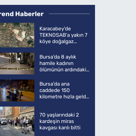
rend Haberler
Karacabey'de
TEKNOSAB'a yakın 7
köye doğalgaz
müjdesi
Bursa'da 8 aylık
hamile kadının
ölümünün ardındaki
şok gerçek
Bursa'da ana
caddede 150
kilometre hızla geldi,
ATV'yi biçti: 1 ölü
70 yaşlarındaki 2
kardeşin miras
kavgası kanlı bitti