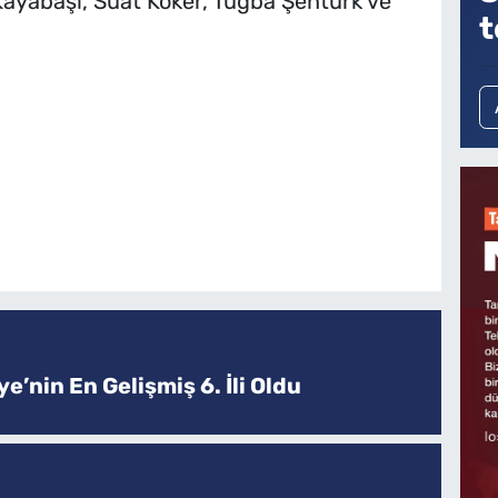
ayabaşı, Suat Köker, Tuğba Şentürk ve
t
e’nin En Gelişmiş 6. İli Oldu