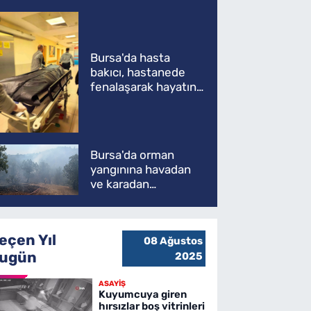
Bursa'da hasta
bakıcı, hastanede
fenalaşarak hayatını
kaybetti
Bursa'da orman
yangınına havadan
ve karadan
müdahale
eçen Yıl
08 Ağustos
ugün
2025
ASAYİŞ
Kuyumcuya giren
hırsızlar boş vitrinleri