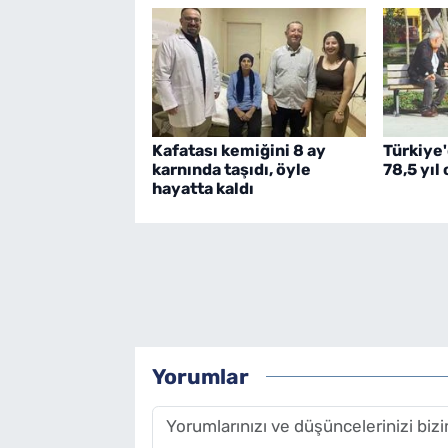
Kafatası kemiğini 8 ay
Türkiye
karnında taşıdı, öyle
78,5 yıl
hayatta kaldı
Yorumlar