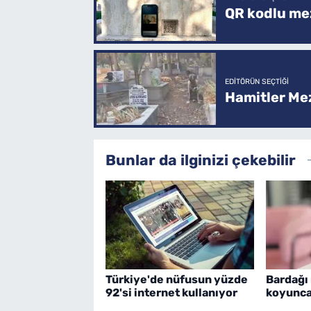
QR kodlu mez
EDITÖRÜN SEÇTIĞI
Hamitler Me
Bunlar da ilginizi çekebilir
Türkiye'de nüfusun yüzde
Bardağı
92'si internet kullanıyor
koyunca