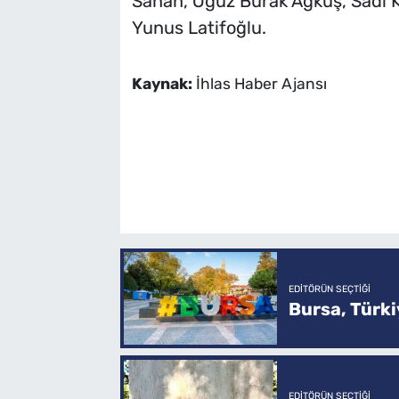
Sanan, Oğuz Burak Ağkuş, Sadi K
Yunus Latifoğlu.
Kaynak:
İhlas Haber Ajansı
EDITÖRÜN SEÇTIĞI
Bursa, Türkiy
EDITÖRÜN SEÇTIĞI