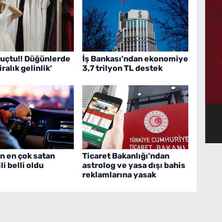
 uçtu!! Düğünlerde
İş Bankası'ndan ekonomiye
iralık gelinlik'
3,7 trilyon TL destek
n en çok satan
Ticaret Bakanlığı'ndan
i belli oldu
astrolog ve yasa dışı bahis
reklamlarına yasak