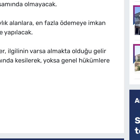
psamında olmayacak.
ylık alanlara, en fazla ödemeye imkan
 yapılacak.
r, ilgilinin varsa almakta olduğu gelir
nında kesilerek, yoksa genel hükümlere
A
S
t