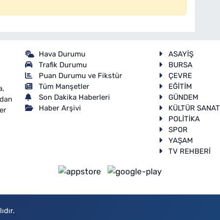
Hava Durumu
ASAYİŞ
Trafik Durumu
BURSA
Puan Durumu ve Fikstür
ÇEVRE
Tüm Manşetler
EĞİTİM
a,
Son Dakika Haberleri
GÜNDEM
ndan
Haber Arşivi
KÜLTÜR SANA
er
POLİTİKA
SPOR
YAŞAM
TV REHBERİ
ıdır.