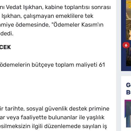
ı Vedat Işıkhan, kabine toplantısı sonrası
 Işıkhan, çalışmayan emeklilere tek
ikramiye ödemesinde, "Ödemeler Kasım'ın
dedi.
6
ECEK
n ödemelerin bütçeye toplam maliyeti 61
G
B
r tarihte, sosyal güvenlik destek primine
ar veya faaliyette bulunanlar ile yaşlılık
esilmeksizin ilgili düzenlemede sayılan iş