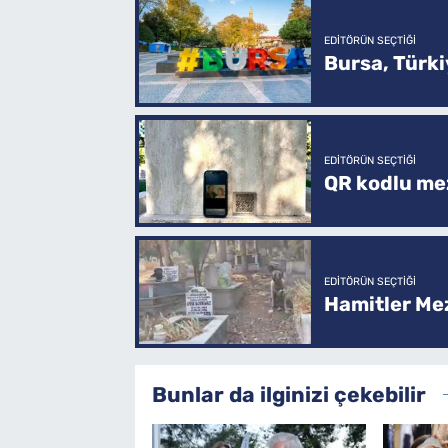
EDITÖRÜN SEÇTIĞI
Bursa, Türkiy
EDITÖRÜN SEÇTIĞI
QR kodlu mez
EDITÖRÜN SEÇTIĞI
Hamitler Me
Bunlar da ilginizi çekebilir