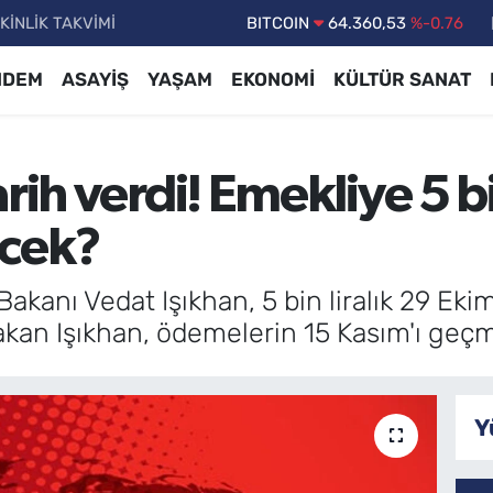
KİNLİK TAKVİMİ
DOLAR
47,7069
%0.17
EURO
55,0265
%0.01
NDEM
ASAYİŞ
YAŞAM
EKONOMİ
KÜLTÜR SANAT
STERLİN
64,1897
%0.02
GRAM ALTIN
6574.81
%1.44
rih verdi! Emekliye 5 bi
BİST100
13.887
%64
BITCOIN
64.360,53
%-0.76
ecek?
Bakanı Vedat Işıkhan, 5 bin liralık 29 E
 Bakan Işıkhan, ödemelerin 15 Kasım'ı geç
Y