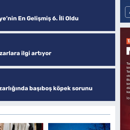
e’nin En Gelişmiş 6. İli Oldu
arlara ilgi artıyor
zarlığında başıboş köpek sorunu