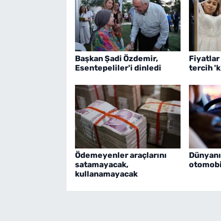
Başkan Şadi Özdemir,
Fiyatlar
Esentepeliler'i dinledi
tercih 'k
Ödemeyenler araçlarını
Dünyanı
satamayacak,
otomobil
kullanamayacak