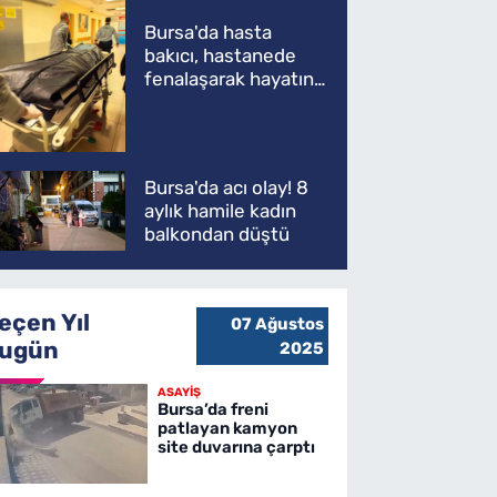
Bursa'da hasta
bakıcı, hastanede
fenalaşarak hayatını
kaybetti
Bursa'da acı olay! 8
aylık hamile kadın
balkondan düştü
eçen Yıl
07 Ağustos
ugün
2025
ASAYİŞ
Bursa’da freni
patlayan kamyon
site duvarına çarptı