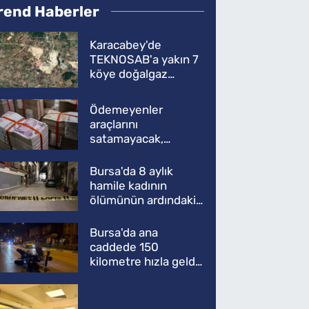
rend Haberler
Karacabey'de
TEKNOSAB'a yakın 7
köye doğalgaz
müjdesi
Ödemeyenler
araçlarını
satamayacak,
kullanamayacak
Bursa'da 8 aylık
hamile kadının
ölümünün ardındaki
şok gerçek
Bursa'da ana
caddede 150
kilometre hızla geldi,
ATV'yi biçti: 1 ölü