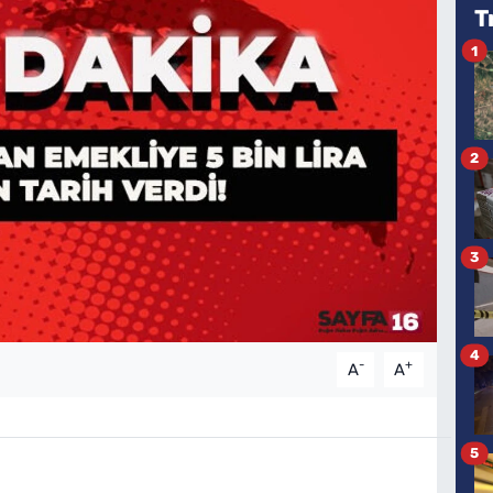
T
1
2
3
4
-
+
A
A
5