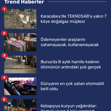
Trend Haberler
1
Karacabey'de TEKNOSAB'a yakın 7
köye doğalgaz müjdesi
2
Ödemeyenler araçlarını
satamayacak, kullanamayacak
3
Bursa'da 8 aylık hamile kadının
ölümünün ardındaki şok gerçek
4
Dünyanın en çok satan otomobili
belli oldu
5
Kebapçıya kurşun yağdırdılar:
Yemek yiyen 4 kişi yaralandı