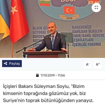
Paylaş
-
+
A
A
17.10.2019 - 11:56
İçişleri Bakanı Süleyman Soylu, "Bizim
kimsenin toprağında gözümüz yok, biz
Suriye’nin toprak bütünlüğünden yanayız.