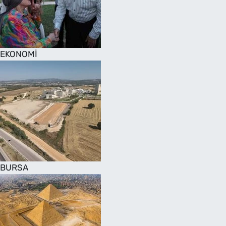
SAĞLIK
TV REHBERİ
EKONOMİ
BURSA