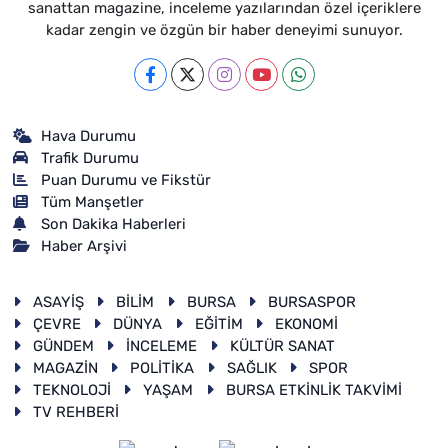
sanattan magazine, inceleme yazılarından özel içeriklere
kadar zengin ve özgün bir haber deneyimi sunuyor.
Hava Durumu
Trafik Durumu
Puan Durumu ve Fikstür
Tüm Manşetler
Son Dakika Haberleri
Haber Arşivi
ASAYİŞ
BİLİM
BURSA
BURSASPOR
ÇEVRE
DÜNYA
EĞİTİM
EKONOMİ
GÜNDEM
İNCELEME
KÜLTÜR SANAT
MAGAZİN
POLİTİKA
SAĞLIK
SPOR
TEKNOLOJİ
YAŞAM
BURSA ETKİNLİK TAKVİMİ
TV REHBERİ