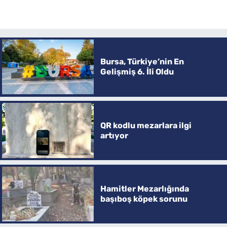
Bursa, Türkiye’nin En
Gelişmiş 6. İli Oldu
QR kodlu mezarlara ilgi
artıyor
Hamitler Mezarlığında
başıboş köpek sorunu