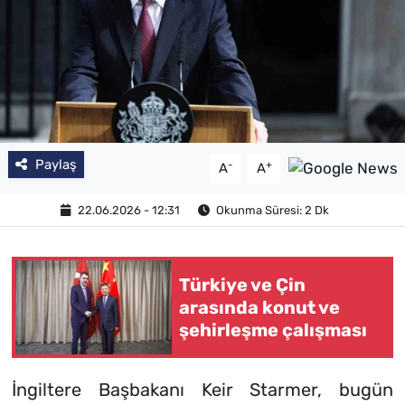
Paylaş
-
+
A
A
22.06.2026 - 12:31
Okunma Süresi: 2 Dk
Türkiye ve Çin
arasında konut ve
şehirleşme çalışması
İngiltere Başbakanı Keir Starmer, bugün