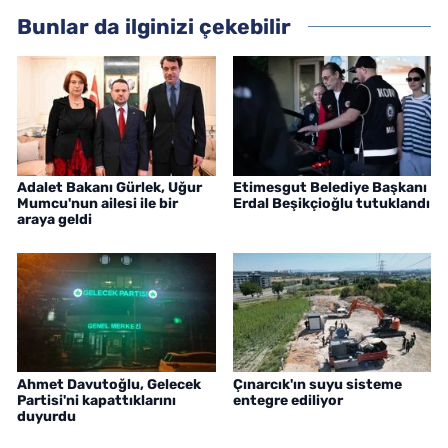
Bunlar da ilginizi çekebilir
Adalet Bakanı Gürlek, Uğur
Etimesgut Belediye Başkanı
Mumcu'nun ailesi ile bir
Erdal Beşikçioğlu tutuklandı
araya geldi
Ahmet Davutoğlu, Gelecek
Çınarcık'ın suyu sisteme
Partisi'ni kapattıklarını
entegre ediliyor
duyurdu