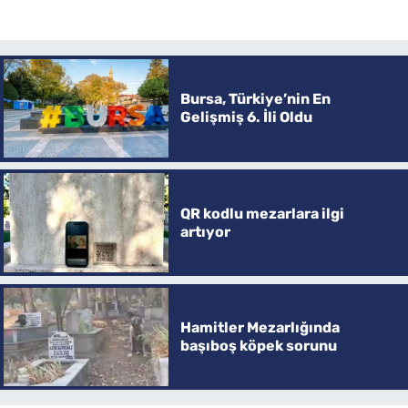
Bursa, Türkiye’nin En
Gelişmiş 6. İli Oldu
QR kodlu mezarlara ilgi
artıyor
Hamitler Mezarlığında
başıboş köpek sorunu