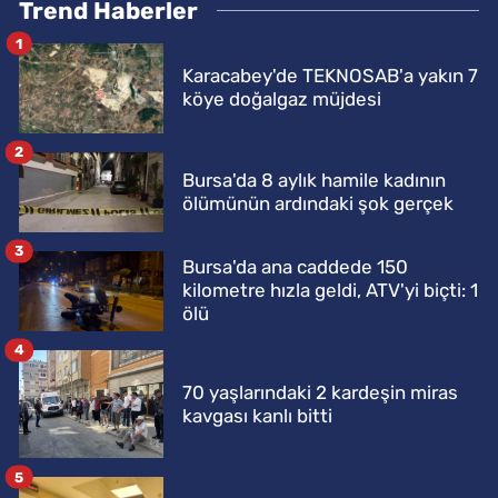
Trend Haberler
1
Karacabey'de TEKNOSAB'a yakın 7
köye doğalgaz müjdesi
2
Bursa'da 8 aylık hamile kadının
ölümünün ardındaki şok gerçek
3
Bursa'da ana caddede 150
kilometre hızla geldi, ATV'yi biçti: 1
ölü
4
70 yaşlarındaki 2 kardeşin miras
kavgası kanlı bitti
5