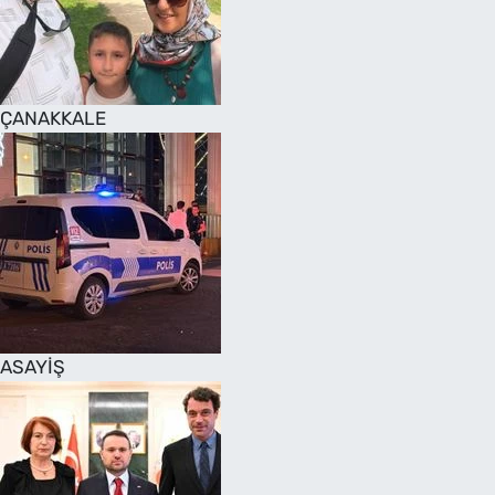
SAĞLIK
TV REHBERİ
ÇANAKKALE
ASAYİŞ