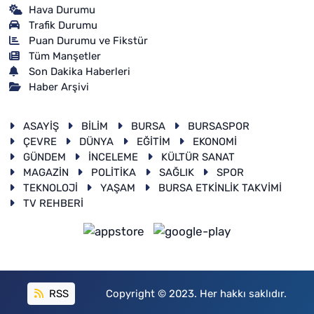
Hava Durumu
Trafik Durumu
Puan Durumu ve Fikstür
Tüm Manşetler
Son Dakika Haberleri
Haber Arşivi
ASAYİŞ
BİLİM
BURSA
BURSASPOR
ÇEVRE
DÜNYA
EĞİTİM
EKONOMİ
GÜNDEM
İNCELEME
KÜLTÜR SANAT
MAGAZİN
POLİTİKA
SAĞLIK
SPOR
TEKNOLOJİ
YAŞAM
BURSA ETKİNLİK TAKVİMİ
TV REHBERİ
RSS
Copyright © 2023. Her hakkı saklıdır.