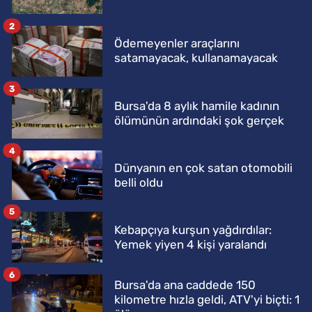
2
Ödemeyenler araçlarını
satamayacak, kullanamayacak
3
Bursa'da 8 aylık hamile kadının
ölümünün ardındaki şok gerçek
4
Dünyanın en çok satan otomobili
belli oldu
5
Kebapçıya kurşun yağdırdılar:
Yemek yiyen 4 kişi yaralandı
6
Bursa'da ana caddede 150
kilometre hızla geldi, ATV'yi biçti: 1