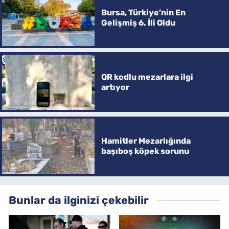
Bursa, Türkiye’nin En
Gelişmiş 6. İli Oldu
QR kodlu mezarlara ilgi
artıyor
Hamitler Mezarlığında
başıboş köpek sorunu
Bunlar da ilginizi çekebilir