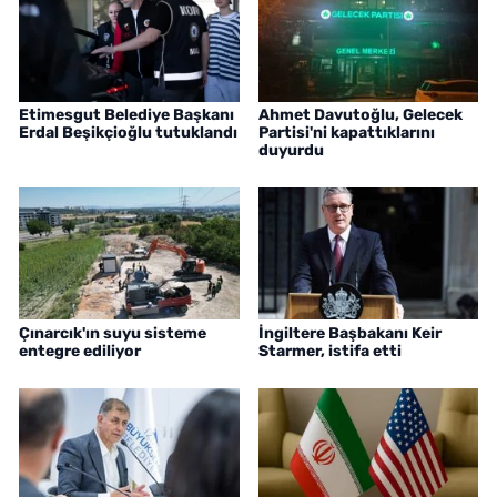
Etimesgut Belediye Başkanı
Ahmet Davutoğlu, Gelecek
Erdal Beşikçioğlu tutuklandı
Partisi'ni kapattıklarını
duyurdu
Çınarcık'ın suyu sisteme
İngiltere Başbakanı Keir
entegre ediliyor
Starmer, istifa etti