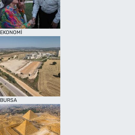
SAĞLIK
TV REHBERİ
EKONOMİ
BURSA