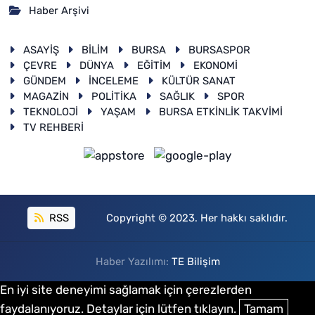
Haber Arşivi
ASAYİŞ
BİLİM
BURSA
BURSASPOR
ÇEVRE
DÜNYA
EĞİTİM
EKONOMİ
GÜNDEM
İNCELEME
KÜLTÜR SANAT
MAGAZİN
POLİTİKA
SAĞLIK
SPOR
TEKNOLOJİ
YAŞAM
BURSA ETKİNLİK TAKVİMİ
TV REHBERİ
RSS
Copyright © 2023. Her hakkı saklıdır.
Haber Yazılımı:
TE Bilişim
En iyi site deneyimi sağlamak için çerezlerden
faydalanıyoruz. Detaylar için lütfen tıklayın.
Tamam