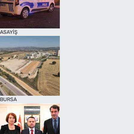
SAĞLIK
TV REHBERİ
ASAYİŞ
BURSA