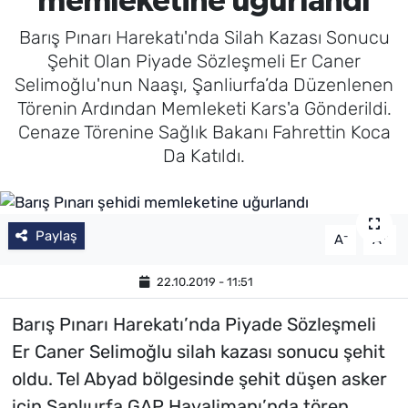
memleketine uğurlandı
Barış Pınarı Harekatı'nda Silah Kazası Sonucu
Şehit Olan Piyade Sözleşmeli Er Caner
Selimoğlu'nun Naaşı, Şanliurfa’da Düzenlenen
Törenin Ardından Memleketi Kars'a Gönderildi.
Cenaze Törenine Sağlık Bakanı Fahrettin Koca
Da Katıldı.
Paylaş
-
+
A
A
22.10.2019 - 11:51
Barış Pınarı Harekatı’nda Piyade Sözleşmeli
Er Caner Selimoğlu silah kazası sonucu şehit
oldu. Tel Abyad bölgesinde şehit düşen asker
için Şanlıurfa GAP Havalimanı’nda tören