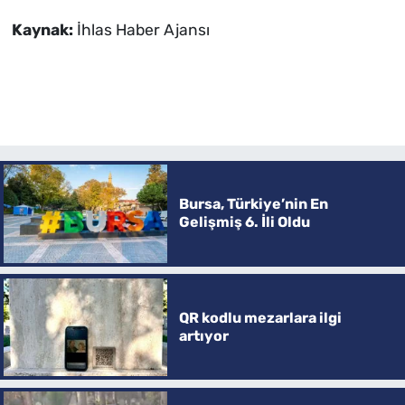
Kaynak:
İhlas Haber Ajansı
Bursa, Türkiye’nin En
Gelişmiş 6. İli Oldu
QR kodlu mezarlara ilgi
artıyor