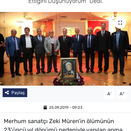
Ettiğini Düşünüyorum” Dedi.
SAĞLIK
TV REHBERİ
Paylaş
-
+
A
A
25.09.2019 - 09:23
Merhum sanatçı Zeki Müren’in ölümünün
23’üncü yıl dönümü nedeniyle yapılan anma