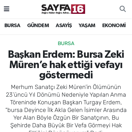
ÖZEL HABER
Hava Durumu
BURSA
GÜNDEM
ASAYİŞ
YAŞAM
EKONOMİ
İNCELEME
Trafik Durumu
BURSA
MAGAZİN
TFF 2.Lig Beyaz Grup Puan Durumu ve Fikstür
Başkan Erdem: Bursa Zeki
Müren’e hak ettiği vefayı
BİLİM
Tüm Manşetler
göstermedi
DÜNYA
Son Dakika Haberleri
Merhum Sanatçı Zeki Müren’in Ölümünün
23’üncü Yıl Dönümü Nedeniyle Yapılan Anma
TEKNOLOJİ
Haber Arşivi
Töreninde Konuşan Başkan Turgay Erdem,
“bursa Deyince İlk Akla Gelen İsimler Arasında
SPOR
Yer Alan Böyle Özgün Bir Sanatçının, Bu
Şehirde Daha Büyük Bir Vefa Görmeyi Hak
EĞİTİM