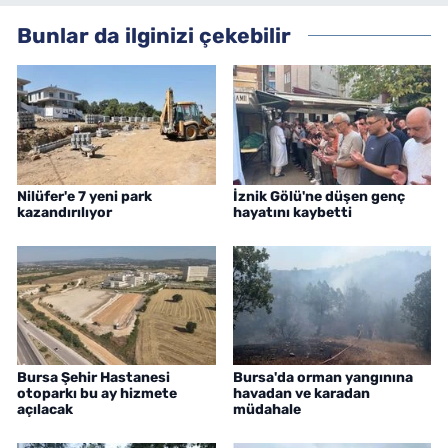
Bunlar da ilginizi çekebilir
Nilüfer'e 7 yeni park
İznik Gölü'ne düşen genç
kazandırılıyor
hayatını kaybetti
Bursa Şehir Hastanesi
Bursa'da orman yangınına
otoparkı bu ay hizmete
havadan ve karadan
açılacak
müdahale