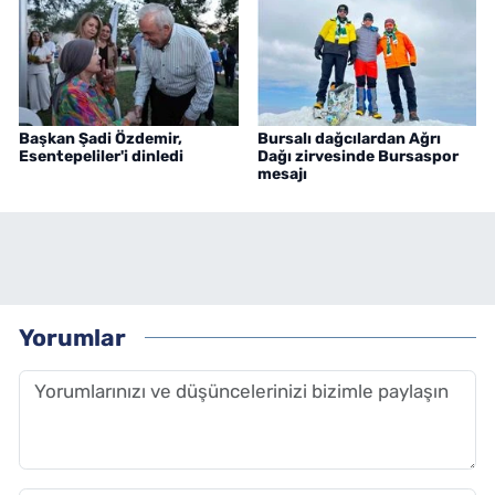
Başkan Şadi Özdemir,
Bursalı dağcılardan Ağrı
Esentepeliler'i dinledi
Dağı zirvesinde Bursaspor
mesajı
Yorumlar