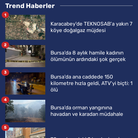
Trend Haberler
1
Karacabey'de TEKNOSAB'a yakın 7
köye doğalgaz müjdesi
2
Bursa'da 8 aylık hamile kadının
ölümünün ardındaki şok gerçek
3
Bursa'da ana caddede 150
kilometre hızla geldi, ATV'yi biçti: 1
ölü
4
Bursa'da orman yangınına
havadan ve karadan müdahale
5