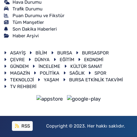
Hava Durumu
Trafik Durumu
Puan Durumu ve Fikstür
Tüm Manşetler
Son Dakika Haberleri
Haber Arşivi
ASAYİŞ
BİLİM
BURSA
BURSASPOR
ÇEVRE
DÜNYA
EĞİTİM
EKONOMİ
GÜNDEM
İNCELEME
KÜLTÜR SANAT
MAGAZİN
POLİTİKA
SAĞLIK
SPOR
TEKNOLOJİ
YAŞAM
BURSA ETKİNLİK TAKVİMİ
TV REHBERİ
RSS
Copyright © 2023. Her hakkı saklıdır.