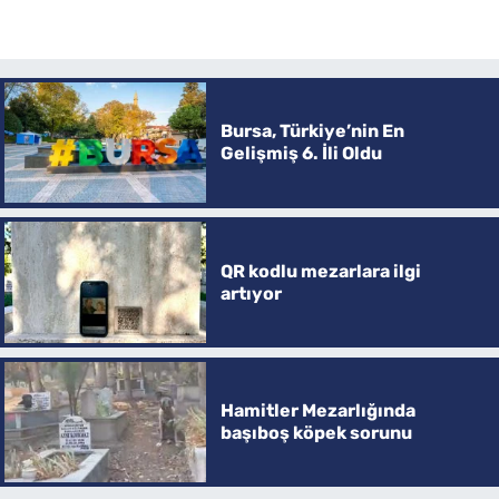
Bursa, Türkiye’nin En
Gelişmiş 6. İli Oldu
QR kodlu mezarlara ilgi
artıyor
Hamitler Mezarlığında
başıboş köpek sorunu