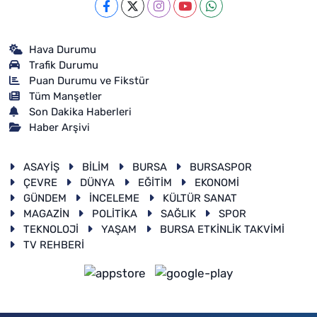
Hava Durumu
Trafik Durumu
Puan Durumu ve Fikstür
Tüm Manşetler
Son Dakika Haberleri
Haber Arşivi
ASAYİŞ
BİLİM
BURSA
BURSASPOR
ÇEVRE
DÜNYA
EĞİTİM
EKONOMİ
GÜNDEM
İNCELEME
KÜLTÜR SANAT
MAGAZİN
POLİTİKA
SAĞLIK
SPOR
TEKNOLOJİ
YAŞAM
BURSA ETKİNLİK TAKVİMİ
TV REHBERİ