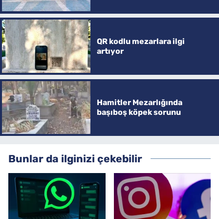
QR kodlu mezarlara ilgi
artıyor
Hamitler Mezarlığında
başıboş köpek sorunu
Bunlar da ilginizi çekebilir