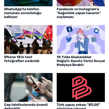
WhatsApp'ta telefon
Facebook ve Instagram'a
numarası zorunluluğu
"bağımlılık yapan tasarım"
kalkıyor
suçlaması
iPhone 18'in test
10 Yılda Alışkanlıklar
fotoğrafları sızdırıldı
Değişti: Gazete Yerini Sosyal
Medyaya Bıraktı
Cep telefonlarında önemli
Türk yapay zekası "BİLGE"
değişiklik
görücüye çıkıyor!