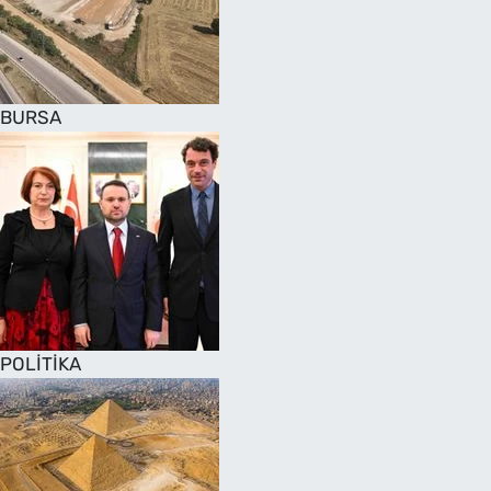
SAĞLIK
TV REHBERİ
BURSA
POLİTİKA