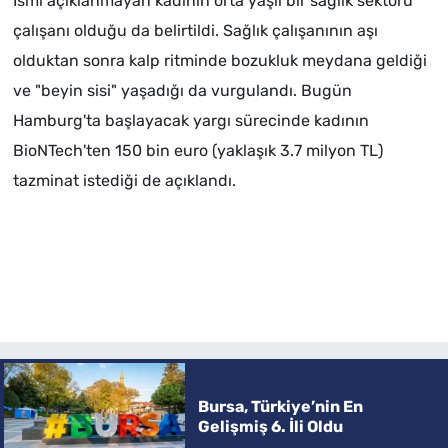
İsmi açıklanmayan kadının orta yaşlı bir sağlık sektörü
çalışanı olduğu da belirtildi. Sağlık çalışanının aşı
olduktan sonra kalp ritminde bozukluk meydana geldiği
ve "beyin sisi" yaşadığı da vurgulandı. Bugün
Hamburg'ta başlayacak yargı sürecinde kadının
BioNTech'ten 150 bin euro (yaklaşık 3.7 milyon TL)
tazminat istediği de açıklandı.
Bursa, Türkiye’nin En
Gelişmiş 6. İli Oldu