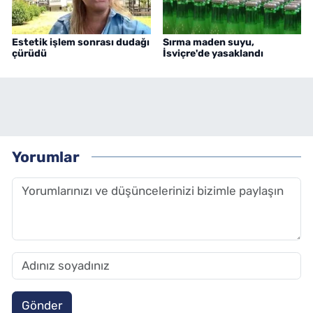
Estetik işlem sonrası dudağı
Sırma maden suyu,
çürüdü
İsviçre'de yasaklandı
Yorumlar
Gönder