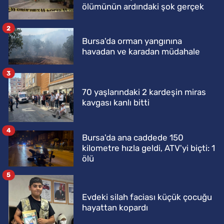
ölümünün ardındaki şok gerçek
2
Bursa'da orman yangınına
havadan ve karadan müdahale
3
70 yaşlarındaki 2 kardeşin miras
kavgası kanlı bitti
4
Bursa'da ana caddede 150
kilometre hızla geldi, ATV'yi biçti: 1
ölü
5
Evdeki silah faciası küçük çocuğu
hayattan kopardı