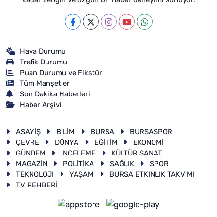
kadar zengin ve özgün bir haber deneyimi sunuyor.
Hava Durumu
Trafik Durumu
Puan Durumu ve Fikstür
Tüm Manşetler
Son Dakika Haberleri
Haber Arşivi
ASAYİŞ
BİLİM
BURSA
BURSASPOR
ÇEVRE
DÜNYA
EĞİTİM
EKONOMİ
GÜNDEM
İNCELEME
KÜLTÜR SANAT
MAGAZİN
POLİTİKA
SAĞLIK
SPOR
TEKNOLOJİ
YAŞAM
BURSA ETKİNLİK TAKVİMİ
TV REHBERİ