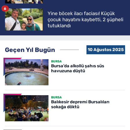
6
Yine böcek ilacı faciası! Küçük
çocuk hayatını kaybetti, 2 şüpheli
tutuklandı
Geçen Yıl Bugün
10 Ağustos 2025
BURSA
Bursa’da alkollü şahıs süs
havuzuna düştü
BURSA
Balıkesir depremi Bursalıları
sokağa döktü