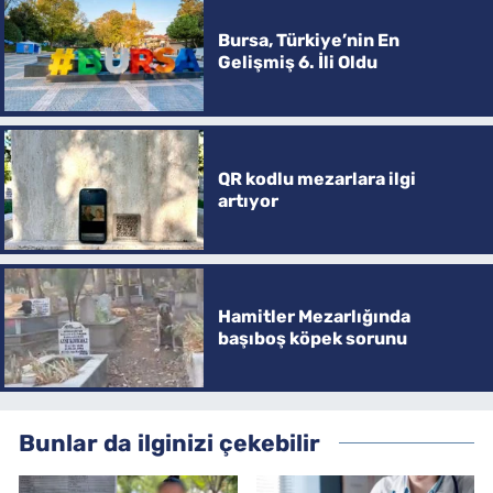
Bursa, Türkiye’nin En
Gelişmiş 6. İli Oldu
QR kodlu mezarlara ilgi
artıyor
Hamitler Mezarlığında
başıboş köpek sorunu
Bunlar da ilginizi çekebilir