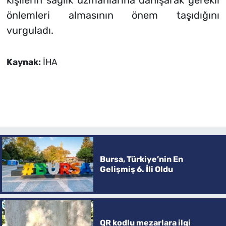
kişilerin sağlık uzmanlarına danışarak gerekli
önlemleri almasının önem taşıdığını
vurguladı.
Kaynak:
İHA
Bursa, Türkiye’nin En
Gelişmiş 6. İli Oldu
QR kodlu mezarlara ilgi