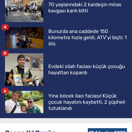
70 yaşlarındaki 2 kardeşin miras
kavgası kanlı bitti
4
Bursa'da ana caddede 150
kilometre hızla geldi, ATV'yi biçti: 1
ölü
5
Evdeki silah faciası küçük çocuğu
hayattan kopardı
6
Yine böcek ilacı faciası! Küçük
çocuk hayatını kaybetti, 2 şüpheli
tutuklandı