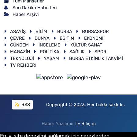
Tüm Manşetler
Son Dakika Haberleri
Haber Arşivi
ASAYİŞ
BİLİM
BURSA
BURSASPOR
ÇEVRE
DÜNYA
EĞİTİM
EKONOMİ
GÜNDEM
İNCELEME
KÜLTÜR SANAT
MAGAZİN
POLİTİKA
SAĞLIK
SPOR
TEKNOLOJİ
YAŞAM
BURSA ETKİNLİK TAKVİMİ
TV REHBERİ
RSS
Copyright © 2023. Her hakkı saklıdır.
Haber Yazılımı:
TE Bilişim
En iyi site deneyimi sağlamak için çerezlerden