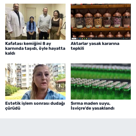
Kafatası kemiğini 8 ay
Aktarlar yasak kararına
karnında taşıdı, öyle hayatta
tepkili
kaldı
Estetik işlem sonrası dudağı
Sırma maden suyu,
çürüdü
İsviçre'de yasaklandı