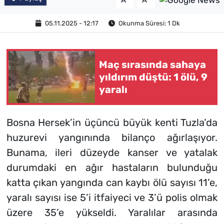
A
A
05.11.2025 - 12:17
Okunma Süresi: 1 Dk
Maç sırasında sahaya
yıldırım düştü: 1 ölü, 9
yaralı
Bosna Hersek’in üçüncü büyük kenti Tuzla’da
huzurevi yangınında bilanço ağırlaşıyor.
Bunama, ileri düzeyde kanser ve yatalak
durumdaki en ağır hastaların bulunduğu
katta çıkan yangında can kaybı ölü sayısı 11’e,
yaralı sayısı ise 5’i itfaiyeci ve 3’ü polis olmak
üzere 35’e yükseldi. Yaralılar arasında