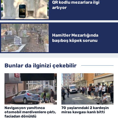
QR kodlu mezarlara ilgi
artıyor
Hamitler Mezarlığında
başıboş köpek sorunu
Bunlar da ilginizi çekebilir
Navigasyon yanıltınca
70 yaşlarındaki 2 kardeşin
otomobil merdivenlere çıktı,
miras kavgası kanlı bitti
faciadan dönüldü