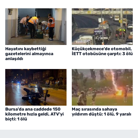
Hayatını kaybettiği
Küçükçekmece'de otomobil,
gazetelerini almayınca
İETT otobüsüne çarptı: 3 ölü
anlaşıldı
Bursa'da ana caddede 150
Maç sırasında sahaya
kilometre hızla geldi, ATV'yi
yıldırım düştü: 1 ölü, 9 yaralı
biçti: 1 ölü