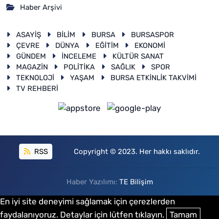
Haber Arşivi
ASAYİŞ
BİLİM
BURSA
BURSASPOR
ÇEVRE
DÜNYA
EĞİTİM
EKONOMİ
GÜNDEM
İNCELEME
KÜLTÜR SANAT
MAGAZİN
POLİTİKA
SAĞLIK
SPOR
TEKNOLOJİ
YAŞAM
BURSA ETKİNLİK TAKVİMİ
TV REHBERİ
RSS
Copyright © 2023. Her hakkı saklıdır.
Haber Yazılımı:
TE Bilişim
En iyi site deneyimi sağlamak için çerezlerden
faydalanıyoruz. Detaylar için lütfen tıklayın.
Tamam