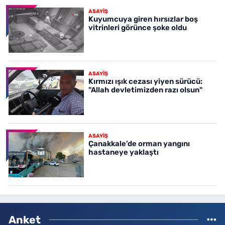
ASAYİŞ
Kuyumcuya giren hırsızlar boş
vitrinleri görünce şoke oldu
ASAYİŞ
Kırmızı ışık cezası yiyen sürücü:
"Allah devletimizden razı olsun"
ASAYİŞ
Çanakkale’de orman yangını
hastaneye yaklaştı
Anket