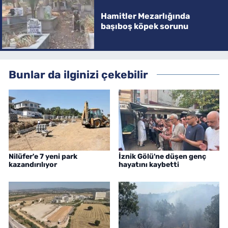
Hamitler Mezarlığında
başıboş köpek sorunu
Bunlar da ilginizi çekebilir
Nilüfer'e 7 yeni park
İznik Gölü'ne düşen genç
kazandırılıyor
hayatını kaybetti