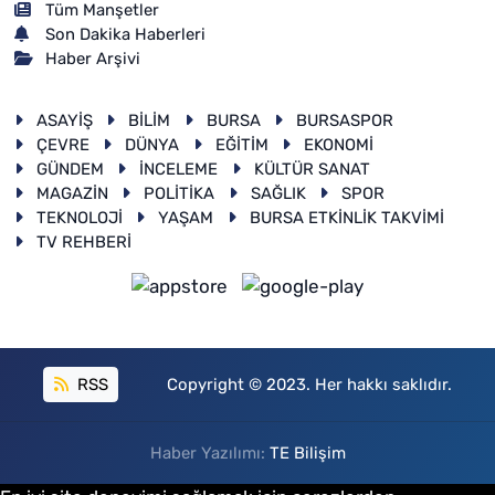
Tüm Manşetler
Son Dakika Haberleri
Haber Arşivi
ASAYİŞ
BİLİM
BURSA
BURSASPOR
ÇEVRE
DÜNYA
EĞİTİM
EKONOMİ
GÜNDEM
İNCELEME
KÜLTÜR SANAT
MAGAZİN
POLİTİKA
SAĞLIK
SPOR
TEKNOLOJİ
YAŞAM
BURSA ETKİNLİK TAKVİMİ
TV REHBERİ
RSS
Copyright © 2023. Her hakkı saklıdır.
Haber Yazılımı:
TE Bilişim