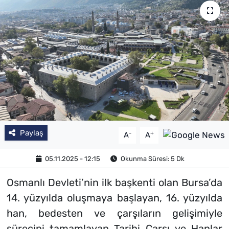
Paylaş
-
+
A
A
05.11.2025 - 12:15
Okunma Süresi: 5 Dk
Osmanlı Devleti’nin ilk başkenti olan Bursa’da
14. yüzyılda oluşmaya başlayan, 16. yüzyılda
han, bedesten ve çarşıların gelişimiyle
sürecini tamamlayan Tarihi Çarşı ve Hanlar