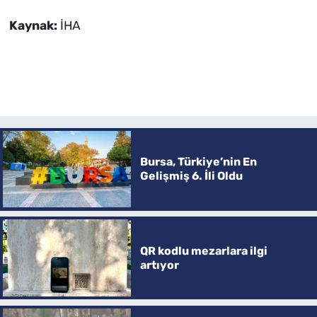
Kaynak:
İHA
Bursa, Türkiye’nin En
Gelişmiş 6. İli Oldu
QR kodlu mezarlara ilgi
artıyor