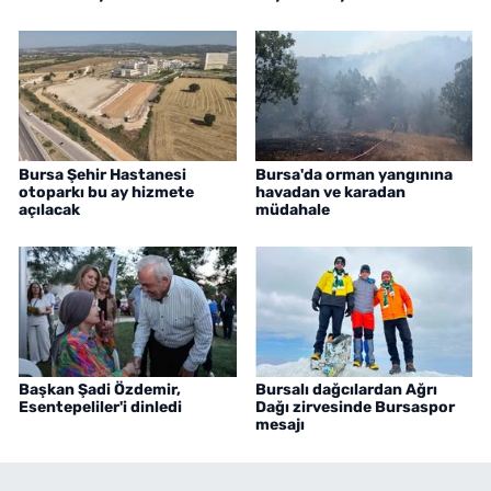
Bursa Şehir Hastanesi
Bursa'da orman yangınına
otoparkı bu ay hizmete
havadan ve karadan
açılacak
müdahale
Başkan Şadi Özdemir,
Bursalı dağcılardan Ağrı
Esentepeliler'i dinledi
Dağı zirvesinde Bursaspor
mesajı