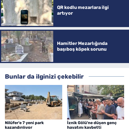
QR kodlu mezarlara ilgi
artıyor
Hamitler Mezarlığında
başıboş köpek sorunu
Bunlar da ilginizi çekebilir
Nilüfer'e 7 yeni park
İznik Gölü'ne düşen genç
kazandırılıyor
hayatını kaybetti