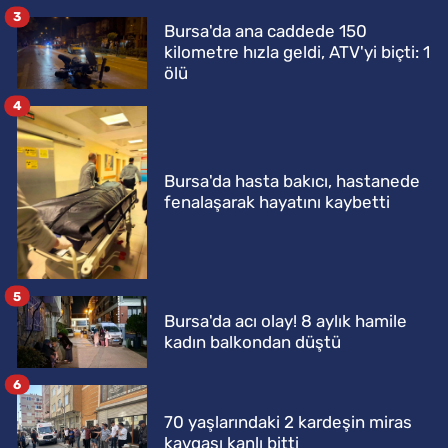
3
Bursa'da ana caddede 150
kilometre hızla geldi, ATV'yi biçti: 1
ölü
4
Bursa'da hasta bakıcı, hastanede
fenalaşarak hayatını kaybetti
5
Bursa'da acı olay! 8 aylık hamile
kadın balkondan düştü
6
70 yaşlarındaki 2 kardeşin miras
kavgası kanlı bitti