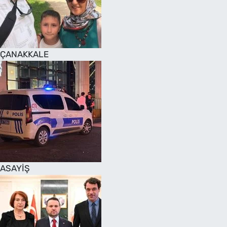
SAĞLIK
TV REHBERİ
ÇANAKKALE
ASAYİŞ