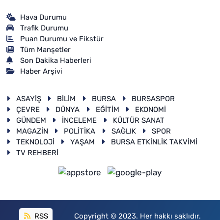
Hava Durumu
Trafik Durumu
Puan Durumu ve Fikstür
Tüm Manşetler
Son Dakika Haberleri
Haber Arşivi
ASAYİŞ
BİLİM
BURSA
BURSASPOR
ÇEVRE
DÜNYA
EĞİTİM
EKONOMİ
GÜNDEM
İNCELEME
KÜLTÜR SANAT
MAGAZİN
POLİTİKA
SAĞLIK
SPOR
TEKNOLOJİ
YAŞAM
BURSA ETKİNLİK TAKVİMİ
TV REHBERİ
RSS
Copyright © 2023. Her hakkı saklıdır.