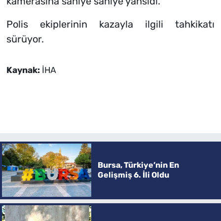
kamerasına saniye saniye yansıdı.
Polis ekiplerinin kazayla ilgili tahkikatı
sürüyor.
Kaynak:
İHA
Bursa, Türkiye’nin En
Gelişmiş 6. İli Oldu