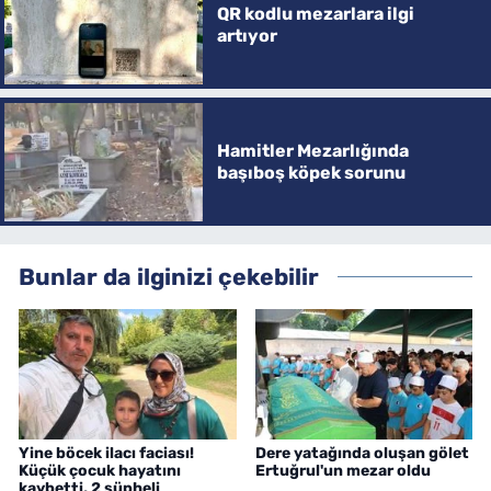
QR kodlu mezarlara ilgi
artıyor
Hamitler Mezarlığında
başıboş köpek sorunu
Bunlar da ilginizi çekebilir
Yine böcek ilacı faciası!
Dere yatağında oluşan gölet
Küçük çocuk hayatını
Ertuğrul'un mezar oldu
kaybetti, 2 şüpheli