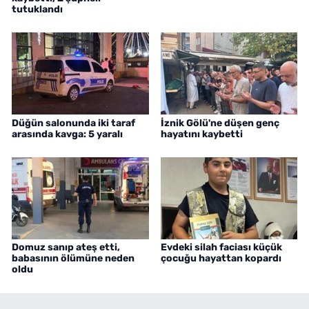
tutuklandı
Düğün salonunda iki taraf
İznik Gölü'ne düşen genç
arasında kavga: 5 yaralı
hayatını kaybetti
Domuz sanıp ateş etti,
Evdeki silah faciası küçük
babasının ölümüne neden
çocuğu hayattan kopardı
oldu