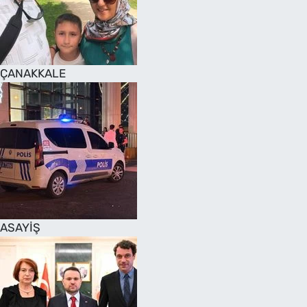
SAĞLIK
TV REHBERİ
ÇANAKKALE
ASAYİŞ