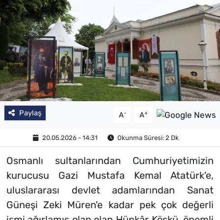
SAĞLIK
TV REHBERİ
Paylaş
-
+
A
A
20.05.2026 - 14:31
Okunma Süresi: 2 Dk
Osmanlı sultanlarından Cumhuriyetimizin
kurucusu Gazi Mustafa Kemal Atatürk'e,
uluslararası devlet adamlarından Sanat
Güneşi Zeki Müren'e kadar pek çok değerli
ismi ağırlamış olan olan Hünkâr Köşkü, önemli