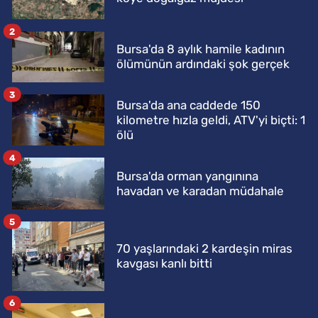
2
Bursa'da 8 aylık hamile kadının
ölümünün ardındaki şok gerçek
3
Bursa'da ana caddede 150
kilometre hızla geldi, ATV'yi biçti: 1
ölü
4
Bursa'da orman yangınına
havadan ve karadan müdahale
5
70 yaşlarındaki 2 kardeşin miras
kavgası kanlı bitti
6