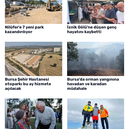
Nilüfer'e 7 yeni park
İznik Gölü'ne düşen genç
kazandırılıyor
hayatını kaybetti
Bursa Şehir Hastanesi
Bursa'da orman yangınına
otoparkı bu ay hizmete
havadan ve karadan
açılacak
müdahale