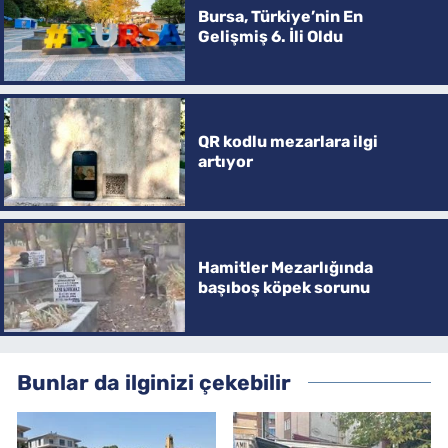
Bursa, Türkiye’nin En
Gelişmiş 6. İli Oldu
QR kodlu mezarlara ilgi
artıyor
Hamitler Mezarlığında
başıboş köpek sorunu
Bunlar da ilginizi çekebilir