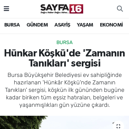
ÖZEL HABER
Hava Durumu
BURSA
GÜNDEM
ASAYİŞ
YAŞAM
EKONOMİ
İNCELEME
Trafik Durumu
BURSA
MAGAZİN
TFF 2.Lig Beyaz Grup Puan Durumu ve Fikstür
Hünkar Köşkü'de 'Zamanın
Tanıkları' sergisi
BİLİM
Tüm Manşetler
Bursa Büyükşehir Belediyesi ev sahipliğinde
DÜNYA
Son Dakika Haberleri
hazırlanan 'Hünkâr Köşkü'nde Zamanın
Tanıkları' sergisi, köşkün ilk gününden bugüne
TEKNOLOJİ
Haber Arşivi
kadar biriken tüm eşsiz hatıraları, belgeleri ve
yaşanmışlıkları gün yüzüne çıkardı.
SPOR
EĞİTİM