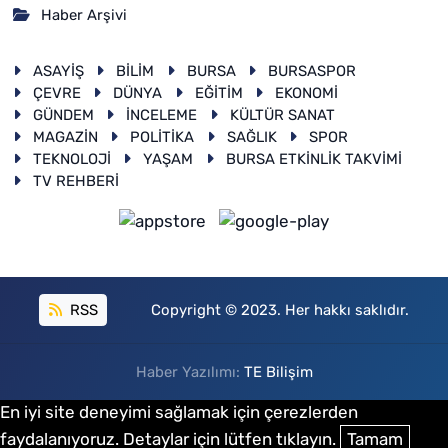
Haber Arşivi
ASAYİŞ
BİLİM
BURSA
BURSASPOR
ÇEVRE
DÜNYA
EĞİTİM
EKONOMİ
GÜNDEM
İNCELEME
KÜLTÜR SANAT
MAGAZİN
POLİTİKA
SAĞLIK
SPOR
TEKNOLOJİ
YAŞAM
BURSA ETKİNLİK TAKVİMİ
TV REHBERİ
RSS
Copyright © 2023. Her hakkı saklıdır.
Haber Yazılımı:
TE Bilişim
En iyi site deneyimi sağlamak için çerezlerden
faydalanıyoruz. Detaylar için lütfen tıklayın.
Tamam