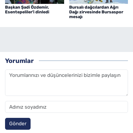
Başkan Şadi Özdemir,
Bursalı dağcılardan Ağrı
Esentepeliler'i dinledi
Dağı zirvesinde Bursaspor
mesajı
Yorumlar
Gönder