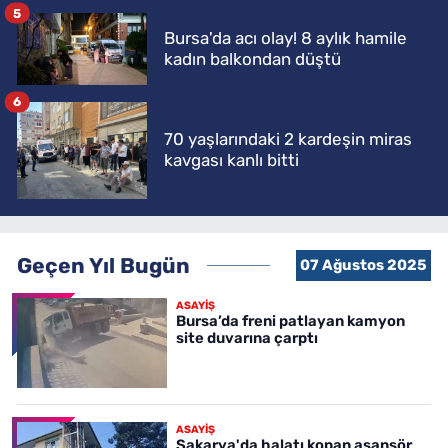
5
Bursa'da acı olay! 8 aylık hamile
kadın balkondan düştü
6
70 yaşlarındaki 2 kardeşin miras
kavgası kanlı bitti
Geçen Yıl Bugün
07 Ağustos 2025
ASAYİŞ
Bursa’da freni patlayan kamyon
site duvarına çarptı
ASAYİŞ
Sakarya'da halatı kopan asansör