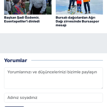
Başkan Şadi Özdemir,
Bursalı dağcılardan Ağrı
Esentepeliler'i dinledi
Dağı zirvesinde Bursaspor
mesajı
Yorumlar