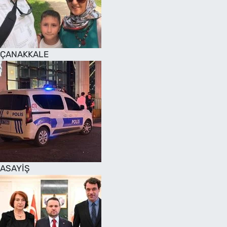
SAĞLIK
TV REHBERİ
ÇANAKKALE
ASAYİŞ