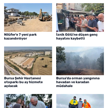
Nilüfer'e 7 yeni park
İznik Gölü'ne düşen genç
kazandırılıyor
hayatını kaybetti
Bursa Şehir Hastanesi
Bursa'da orman yangınına
otoparkı bu ay hizmete
havadan ve karadan
açılacak
müdahale