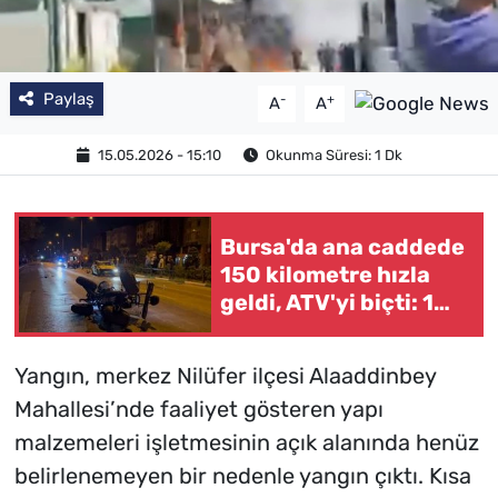
Paylaş
-
+
A
A
15.05.2026 - 15:10
Okunma Süresi: 1 Dk
Bursa'da ana caddede
150 kilometre hızla
geldi, ATV'yi biçti: 1
ölü
Yangın, merkez Nilüfer ilçesi Alaaddinbey
Mahallesi’nde faaliyet gösteren yapı
malzemeleri işletmesinin açık alanında henüz
belirlenemeyen bir nedenle yangın çıktı. Kısa