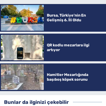
Bursa, Türkiye’nin En
Gelişmiş 6. İli Oldu
QR kodlu mezarlara ilgi
artıyor
Hamitler Mezarlığında
başıboş köpek sorunu
Bunlar da ilginizi çekebilir