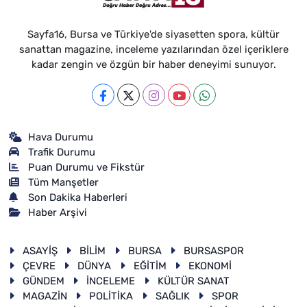
Sayfa16, Bursa ve Türkiye'de siyasetten spora, kültür
sanattan magazine, inceleme yazılarından özel içeriklere
kadar zengin ve özgün bir haber deneyimi sunuyor.
Hava Durumu
Trafik Durumu
Puan Durumu ve Fikstür
Tüm Manşetler
Son Dakika Haberleri
Haber Arşivi
ASAYİŞ
BİLİM
BURSA
BURSASPOR
ÇEVRE
DÜNYA
EĞİTİM
EKONOMİ
GÜNDEM
İNCELEME
KÜLTÜR SANAT
MAGAZİN
POLİTİKA
SAĞLIK
SPOR