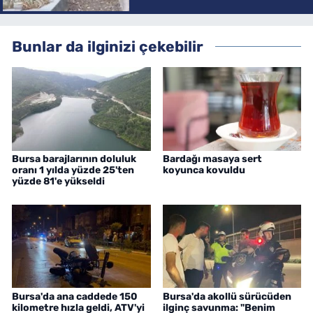
Bunlar da ilginizi çekebilir
Bursa barajlarının doluluk
Bardağı masaya sert
oranı 1 yılda yüzde 25'ten
koyunca kovuldu
yüzde 81'e yükseldi
Bursa'da ana caddede 150
Bursa'da akollü sürücüden
kilometre hızla geldi, ATV'yi
ilginç savunma: "Benim