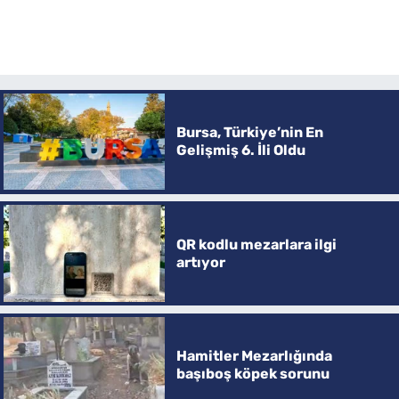
Bursa, Türkiye’nin En
Gelişmiş 6. İli Oldu
QR kodlu mezarlara ilgi
artıyor
Hamitler Mezarlığında
başıboş köpek sorunu