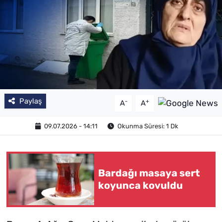
Paylaş
-
+
A
A
09.07.2026 - 14:11
Okunma Süresi: 1 Dk
Bardağı masaya sert
koyunca kovuldu