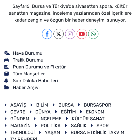
Sayfa16, Bursa ve Türkiye'de siyasetten spora, kültür
sanattan magazine, inceleme yazılarından özel içeriklere
kadar zengin ve özgün bir haber deneyimi sunuyor.
Hava Durumu
Trafik Durumu
Puan Durumu ve Fikstür
Tüm Manşetler
Son Dakika Haberleri
Haber Arşivi
ASAYİŞ
BİLİM
BURSA
BURSASPOR
ÇEVRE
DÜNYA
EĞİTİM
EKONOMİ
GÜNDEM
İNCELEME
KÜLTÜR SANAT
MAGAZİN
POLİTİKA
SAĞLIK
SPOR
TEKNOLOJİ
YAŞAM
BURSA ETKİNLİK TAKVİMİ
TV REHBERİ