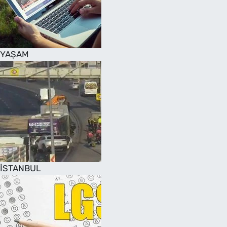
SAĞLIK
TV REHBERİ
YAŞAM
İSTANBUL