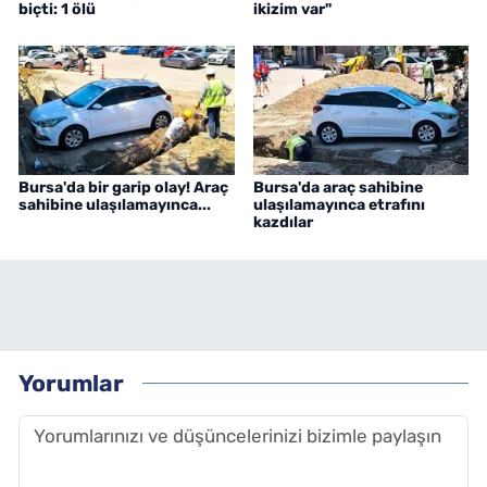
biçti: 1 ölü
ikizim var"
Bursa'da bir garip olay! Araç
Bursa'da araç sahibine
sahibine ulaşılamayınca...
ulaşılamayınca etrafını
kazdılar
Yorumlar