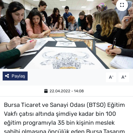
SAĞLIK
TV REHBERİ
Paylaş
-
+
A
A
22.04.2022 - 14:08
Bursa Ticaret ve Sanayi Odası (BTSO) Eğitim
Vakfı çatısı altında şimdiye kadar bin 100
eğitim programıyla 35 bin kişinin meslek
sahibi olmasına öncülük eden Bursa Tasarım