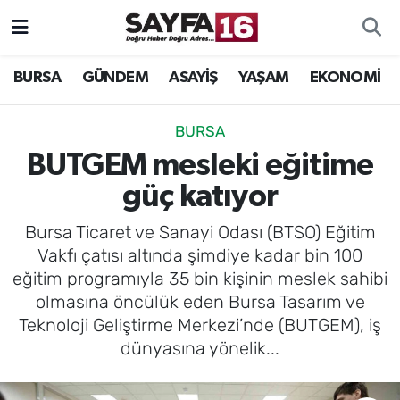
ÖZEL HABER
Hava Durumu
BURSA
GÜNDEM
ASAYİŞ
YAŞAM
EKONOMİ
İNCELEME
Trafik Durumu
BURSA
MAGAZİN
TFF 2.Lig Beyaz Grup Puan Durumu ve Fikstür
BUTGEM mesleki eğitime
güç katıyor
BİLİM
Tüm Manşetler
Bursa Ticaret ve Sanayi Odası (BTSO) Eğitim
DÜNYA
Son Dakika Haberleri
Vakfı çatısı altında şimdiye kadar bin 100
eğitim programıyla 35 bin kişinin meslek sahibi
TEKNOLOJİ
Haber Arşivi
olmasına öncülük eden Bursa Tasarım ve
Teknoloji Geliştirme Merkezi’nde (BUTGEM), iş
SPOR
dünyasına yönelik...
EĞİTİM