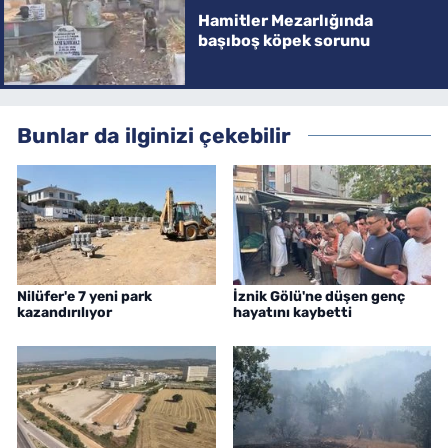
Hamitler Mezarlığında
başıboş köpek sorunu
Bunlar da ilginizi çekebilir
Nilüfer'e 7 yeni park
İznik Gölü'ne düşen genç
kazandırılıyor
hayatını kaybetti