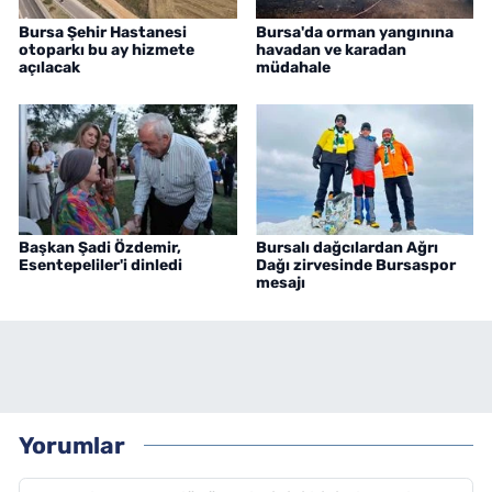
Bursa Şehir Hastanesi
Bursa'da orman yangınına
otoparkı bu ay hizmete
havadan ve karadan
açılacak
müdahale
Başkan Şadi Özdemir,
Bursalı dağcılardan Ağrı
Esentepeliler'i dinledi
Dağı zirvesinde Bursaspor
mesajı
Yorumlar