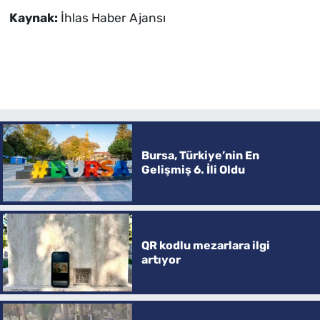
Kaynak:
İhlas Haber Ajansı
Bursa, Türkiye’nin En
Gelişmiş 6. İli Oldu
QR kodlu mezarlara ilgi
artıyor