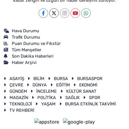
kadar zengin ve özgün bir haber deneyimi sunuyor.
Hava Durumu
Trafik Durumu
Puan Durumu ve Fikstür
Tüm Manşetler
Son Dakika Haberleri
Haber Arşivi
ASAYİŞ
BİLİM
BURSA
BURSASPOR
ÇEVRE
DÜNYA
EĞİTİM
EKONOMİ
GÜNDEM
İNCELEME
KÜLTÜR SANAT
MAGAZİN
POLİTİKA
SAĞLIK
SPOR
TEKNOLOJİ
YAŞAM
BURSA ETKİNLİK TAKVİMİ
TV REHBERİ