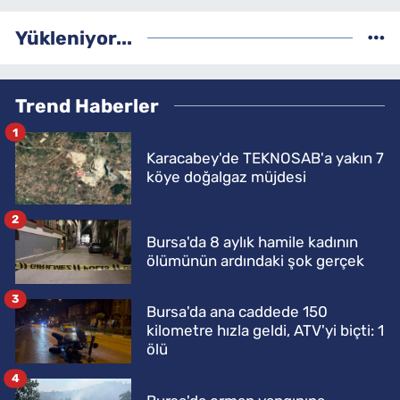
Yükleniyor...
Trend Haberler
1
Karacabey'de TEKNOSAB'a yakın 7
köye doğalgaz müjdesi
2
Bursa'da 8 aylık hamile kadının
ölümünün ardındaki şok gerçek
3
Bursa'da ana caddede 150
kilometre hızla geldi, ATV'yi biçti: 1
ölü
4