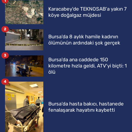
1
Karacabey'de TEKNOSAB'a yakın 7
köye doğalgaz müjdesi
2
Bursa'da 8 aylık hamile kadının
ölümünün ardındaki şok gerçek
3
Bursa'da ana caddede 150
kilometre hızla geldi, ATV'yi biçti: 1
ölü
4
Bursa'da hasta bakıcı, hastanede
fenalaşarak hayatını kaybetti