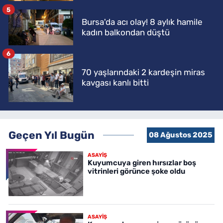
5
Bursa'da acı olay! 8 aylık hamile
kadın balkondan düştü
6
70 yaşlarındaki 2 kardeşin miras
kavgası kanlı bitti
Geçen Yıl Bugün
08 Ağustos 2025
ASAYİŞ
Kuyumcuya giren hırsızlar boş
vitrinleri görünce şoke oldu
ASAYİŞ