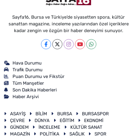
Sayfa16, Bursa ve Türkiye'de siyasetten spora, kültür
sanattan magazine, inceleme yazılarından özel içeriklere
kadar zengin ve özgün bir haber deneyimi sunuyor.
Hava Durumu
Trafik Durumu
Puan Durumu ve Fikstür
Tüm Manşetler
Son Dakika Haberleri
Haber Arşivi
ASAYİŞ
BİLİM
BURSA
BURSASPOR
ÇEVRE
DÜNYA
EĞİTİM
EKONOMİ
GÜNDEM
İNCELEME
KÜLTÜR SANAT
MAGAZİN
POLİTİKA
SAĞLIK
SPOR