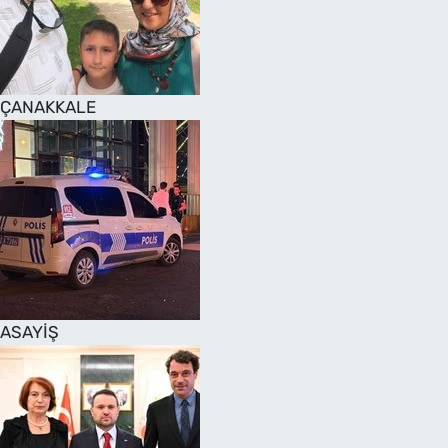
SAĞLIK
TV REHBERİ
ÇANAKKALE
ASAYİŞ