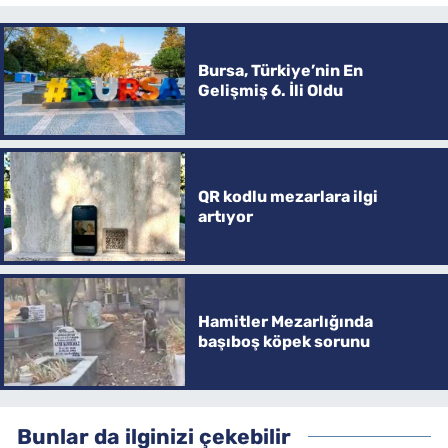
Bursa, Türkiye’nin En
Gelişmiş 6. İli Oldu
QR kodlu mezarlara ilgi
artıyor
Hamitler Mezarlığında
başıboş köpek sorunu
Bunlar da ilginizi çekebilir