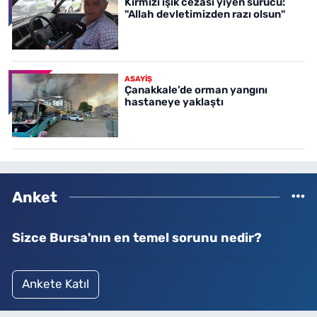
Kırmızı ışık cezası yiyen sürücü:
"Allah devletimizden razı olsun"
ASAYİŞ
Çanakkale’de orman yangını
hastaneye yaklaştı
Anket
Sizce Bursa'nın en temel sorunu nedir?
Ankete Katıl