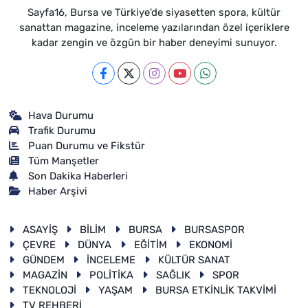
Sayfa16, Bursa ve Türkiye'de siyasetten spora, kültür
sanattan magazine, inceleme yazılarından özel içeriklere
kadar zengin ve özgün bir haber deneyimi sunuyor.
Hava Durumu
Trafik Durumu
Puan Durumu ve Fikstür
Tüm Manşetler
Son Dakika Haberleri
Haber Arşivi
ASAYİŞ
BİLİM
BURSA
BURSASPOR
ÇEVRE
DÜNYA
EĞİTİM
EKONOMİ
GÜNDEM
İNCELEME
KÜLTÜR SANAT
MAGAZİN
POLİTİKA
SAĞLIK
SPOR
TEKNOLOJİ
YAŞAM
BURSA ETKİNLİK TAKVİMİ
TV REHBERİ