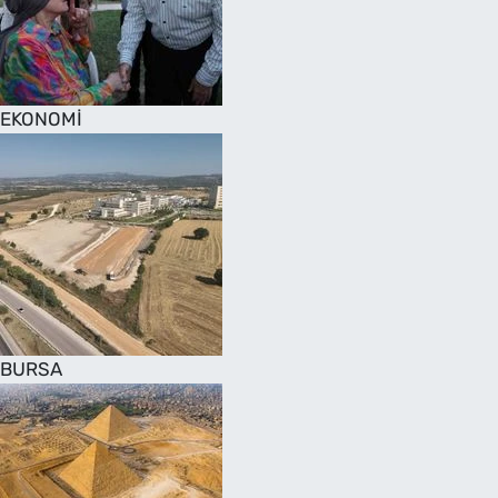
SAĞLIK
TV REHBERİ
EKONOMİ
BURSA