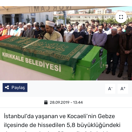
Paylaş
-
+
A
A
28.09.2019 - 13:44
İstanbul’da yaşanan ve Kocaeli’nin Gebze
ilçesinde de hissedilen 5,8 büyüklüğündeki