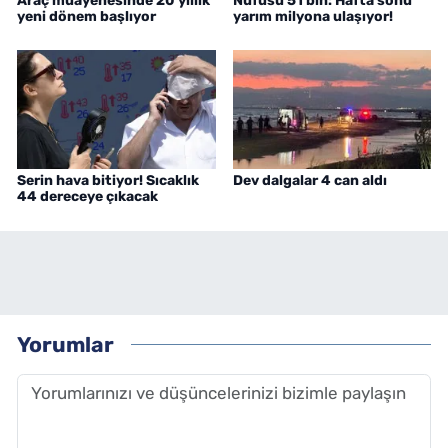
Araç muayenesinde 20 yıllık
Nüfusu 51 bin: Hafta sonu
yeni dönem başlıyor
yarım milyona ulaşıyor!
Serin hava bitiyor! Sıcaklık
Dev dalgalar 4 can aldı
44 dereceye çıkacak
Yorumlar