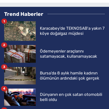
Trend Haberler
1
Karacabey'de TEKNOSAB'a yakın 7
köye doğalgaz müjdesi
2
Ödemeyenler araçlarını
satamayacak, kullanamayacak
3
Bursa'da 8 aylık hamile kadının
ölümünün ardındaki şok gerçek
4
Dünyanın en çok satan otomobili
belli oldu