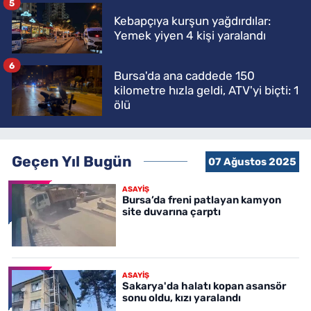
5
Kebapçıya kurşun yağdırdılar:
Yemek yiyen 4 kişi yaralandı
6
Bursa'da ana caddede 150
kilometre hızla geldi, ATV'yi biçti: 1
ölü
Geçen Yıl Bugün
07 Ağustos 2025
ASAYİŞ
Bursa’da freni patlayan kamyon
site duvarına çarptı
ASAYİŞ
Sakarya'da halatı kopan asansör
sonu oldu, kızı yaralandı