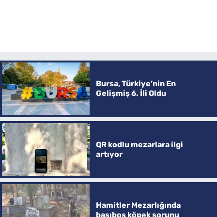
Bursa, Türkiye’nin En
Gelişmiş 6. İli Oldu
QR kodlu mezarlara ilgi
artıyor
Hamitler Mezarlığında
başıboş köpek sorunu