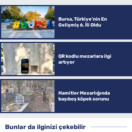
Bursa, Türkiye’nin En
Gelişmiş 6. İli Oldu
QR kodlu mezarlara ilgi
artıyor
Hamitler Mezarlığında
başıboş köpek sorunu
Bunlar da ilginizi çekebilir