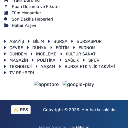
Trafik Durumu
Puan Durumu ve Fikstür
Tüm Manşetler
Son Dakika Haberleri
Haber Arşivi
ASAYİŞ
BİLİM
BURSA
BURSASPOR
ÇEVRE
DÜNYA
EĞİTİM
EKONOMİ
GÜNDEM
İNCELEME
KÜLTÜR SANAT
MAGAZİN
POLİTİKA
SAĞLIK
SPOR
TEKNOLOJİ
YAŞAM
BURSA ETKİNLİK TAKVİMİ
TV REHBERİ
RSS
Copyright © 2023. Her hakkı saklıdır.
Haber Yazılımı:
TE Bilişim