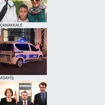
SAĞLIK
TV REHBERİ
ÇANAKKALE
ASAYİŞ