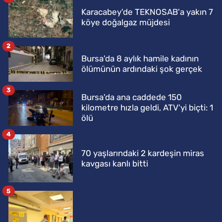
Karacabey'de TEKNOSAB'a yakın 7
köye doğalgaz müjdesi
2
Bursa'da 8 aylık hamile kadının
ölümünün ardındaki şok gerçek
3
Bursa'da ana caddede 150
kilometre hızla geldi, ATV'yi biçti: 1
ölü
4
70 yaşlarındaki 2 kardeşin miras
kavgası kanlı bitti
5