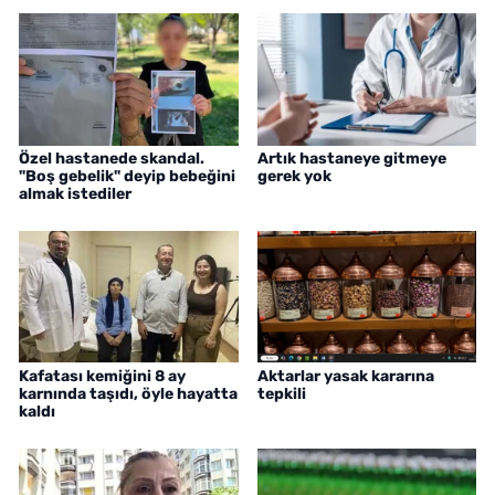
Özel hastanede skandal.
Artık hastaneye gitmeye
"Boş gebelik" deyip bebeğini
gerek yok
almak istediler
Kafatası kemiğini 8 ay
Aktarlar yasak kararına
karnında taşıdı, öyle hayatta
tepkili
kaldı