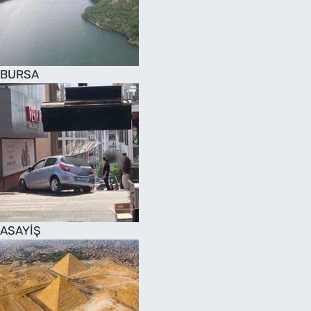
SAĞLIK
TV REHBERİ
BURSA
ASAYİŞ