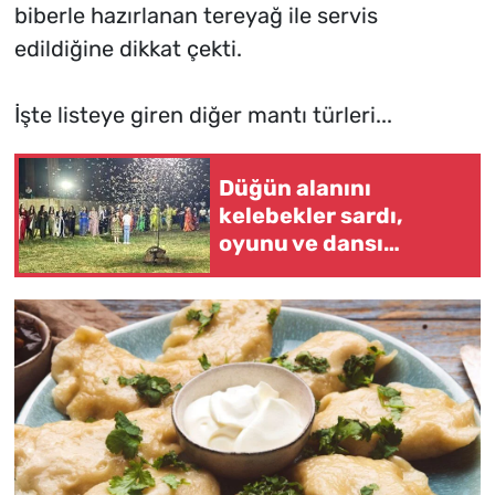
biberle hazırlanan tereyağ ile servis
edildiğine dikkat çekti.
İşte listeye giren diğer mantı türleri...
Düğün alanını
kelebekler sardı,
oyunu ve dansı
kelebekler yaptı