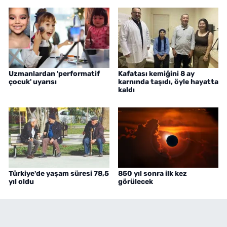
Uzmanlardan 'performatif
Kafatası kemiğini 8 ay
çocuk' uyarısı
karnında taşıdı, öyle hayatta
kaldı
Türkiye'de yaşam süresi 78,5
850 yıl sonra ilk kez
yıl oldu
görülecek