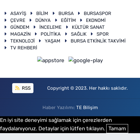
ASAYİŞ
BİLİM
BURSA
BURSASPOR
ÇEVRE
DÜNYA
EĞİTİM
EKONOMİ
GÜNDEM
İNCELEME
KÜLTÜR SANAT
MAGAZİN
POLİTİKA
SAĞLIK
SPOR
TEKNOLOJİ
YAŞAM
BURSA ETKİNLİK TAKVİMİ
TV REHBERİ
RSS
Copyright © 2023. Her hakkı saklıdır.
Haber Yazılımı:
TE Bilişim
En iyi site deneyimi sağlamak için çerezlerden
faydalanıyoruz. Detaylar için lütfen tıklayın.
Tamam