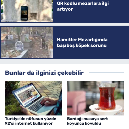
QR kodlu mezarlara ilgi
artıyor
Hamitler Mezarlığında
başıboş köpek sorunu
Bunlar da ilginizi çekebilir
Türkiye'de nüfusun yüzde
Bardağı masaya sert
92'si internet kullanıyor
koyunca kovuldu