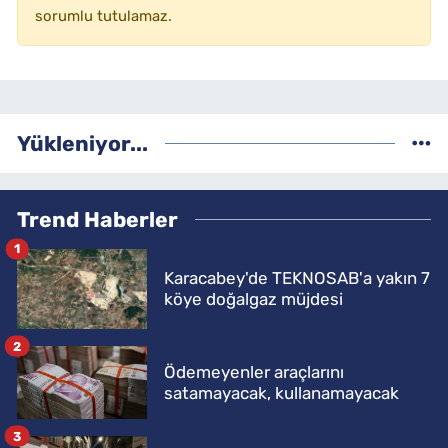
sorumlu tutulamaz.
Yükleniyor...
Trend Haberler
1
Karacabey'de TEKNOSAB'a yakın 7
köye doğalgaz müjdesi
2
Ödemeyenler araçlarını
satamayacak, kullanamayacak
3