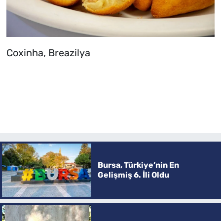
Coxinha, Breazilya
Bursa, Türkiye’nin En
Gelişmiş 6. İli Oldu