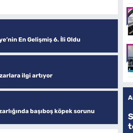
e’nin En Gelişmiş 6. İli Oldu
arlara ilgi artıyor
A
zarlığında başıboş köpek sorunu
S
t