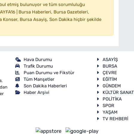
bul etmiş bulunuyor ve tüm sorumluluğu
YFA16 | Bursa Haberleri, Bursa Gazeteleri,
 Konser, Bursa Asayiş, Son Dakika hiçbir şekilde
Hava Durumu
ASAYİŞ
Trafik Durumu
BURSA
Puan Durumu ve Fikstür
ÇEVRE
Tüm Manşetler
EĞİTİM
a,
Son Dakika Haberleri
GÜNDEM
ndan
Haber Arşivi
KÜLTÜR SANA
er
POLİTİKA
SPOR
YAŞAM
TV REHBERİ