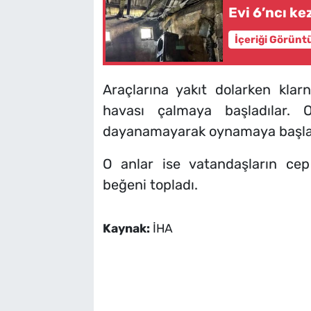
Evi 6’ncı ke
İçeriği Görünt
Araçlarına yakıt dolarken klar
havası çalmaya başladılar.
dayanamayarak oynamaya başla
O anlar ise vatandaşların ce
beğeni topladı.
Kaynak:
İHA