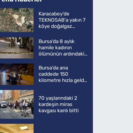
Karacabey'de
TEKNOSAB'a yakın 7
köye doğalgaz
müjdesi
Bursa'da 8 aylık
hamile kadının
ölümünün ardındaki
şok gerçek
Bursa'da ana
caddede 150
kilometre hızla geldi,
ATV'yi biçti: 1 ölü
70 yaşlarındaki 2
kardeşin miras
kavgası kanlı bitti