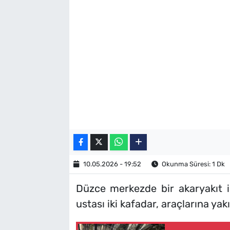
SAĞLIK
TV REHBERİ
10.05.2026 - 19:52
Okunma Süresi: 1 Dk
Düzce merkezde bir akaryakıt is
ustası iki kafadar, araçlarına yak