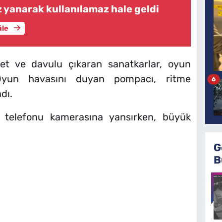
z yanarak kullanılamaz hale geldi
üle
net ve davulu çıkaran sanatkarlar, oyun
 Oyun havasını duyan pompacı, ritme
6
dı.
p telefonu kamerasına yansırken, büyük
G
B