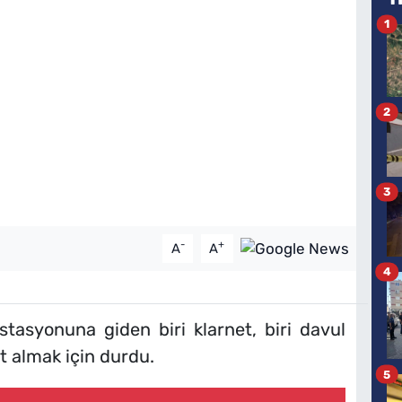
1
2
3
-
+
A
A
4
tasyonuna giden biri klarnet, biri davul
ıt almak için durdu.
5