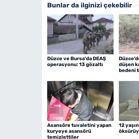
Bunlar da ilginizi çekebilir
Düzce ve Bursa'da DEAŞ
Düzce’d
operasyonu: 13 gözaltı
düşen k
bedeni 
Asansöre tuvaletini yapan
12 yaşın
kuryeye asansörü
öksürüy
temizlettiler