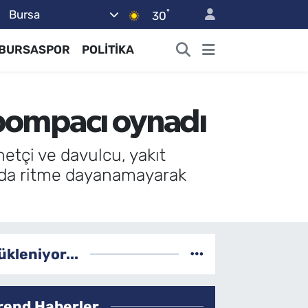
°
Bursa
30
BURSASPOR
POLİTİKA
 pompacı oynadı
netçi ve davulcu, yakıt
rada ritme dayanamayarak
ükleniyor...
rend Haberler