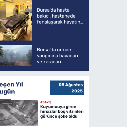
Bursa'da hasta
bakıcı, hastanede
fenalaşarak hayatını
kaybetti
Bursa'da orman
yangınına havadan
ve karadan
müdahale
eçen Yıl
08 Ağustos
ugün
2025
ASAYİŞ
Kuyumcuya giren
hırsızlar boş vitrinleri
görünce şoke oldu