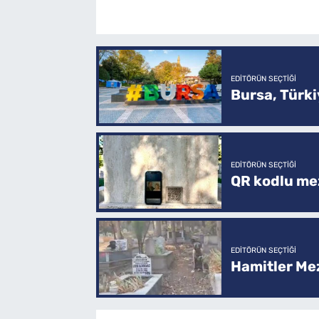
EDITÖRÜN SEÇTIĞI
Bursa, Türkiy
EDITÖRÜN SEÇTIĞI
QR kodlu mez
EDITÖRÜN SEÇTIĞI
Hamitler Me