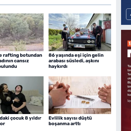
e rafting botundan
86 yaşında eşi için gelin
adının cansız
arabası süsledi, aşkını
bulundu
haykırdı
daki çocuk 8 yıldır
Evlilik sayısı düştü
or
boşanma arttı