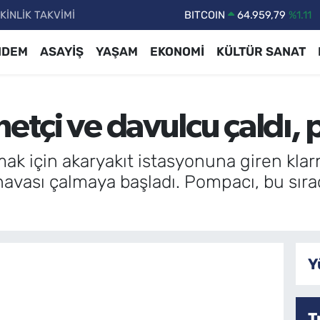
KİNLİK TAKVİMİ
DOLAR
47,7436
%0.18
EURO
55,2510
%0.32
NDEM
ASAYİŞ
YAŞAM
EKONOMİ
KÜLTÜR SANAT
STERLİN
64,4811
%0.38
GRAM ALTIN
6660.55
%0.03
netçi ve davulcu çaldı,
BİST100
13.779
%-14
BITCOIN
64.959,79
%1.11
mak için akaryakıt istasyonuna giren klar
havası çalmaya başladı. Pompacı, bu sı
Y
T