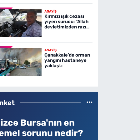
ASAYİŞ
Kırmızı ışık cezası
yiyen sürücü: "Allah
devletimizden razı
olsun"
ASAYİŞ
Çanakkale’de orman
yangını hastaneye
yaklaştı
nket
izce Bursa'nın en
emel sorunu nedir?