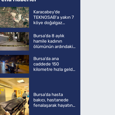
Karacabey'de
TEKNOSAB'a yakın 7
köye doğalgaz
müjdesi
Bursa'da 8 aylık
hamile kadının
ölümünün ardındaki
şok gerçek
Bursa'da ana
caddede 150
kilometre hızla geldi,
ATV'yi biçti: 1 ölü
Bursa'da hasta
bakıcı, hastanede
fenalaşarak hayatını
kaybetti