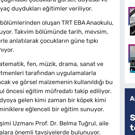
iyaç duydukları eğitimler veriliyor.
ce bölümlerinden oluşan TRT EBA Anaokulu,
unuyor. Takvim bölümünde tarih, mevsim,
rle anlatılarak çocukların güne tıpkı
ıyor.
matematik, fen, müzik, drama, sanat ve
retmenleri tarafından uygulamalarla
uncak ve görsel malzemenin kullanıldığı bu
ul öncesi eğitim müfredatı takip ediliyor.
A
dyoya gelen kimi zaman bir köpek kimi
iniklere eğlenceli bir eğitim sunuyor.
S
imi Uzmanı Prof. Dr. Belma Tuğrul, aile
t
balara önemli tavsiyelerde bulunuyor.