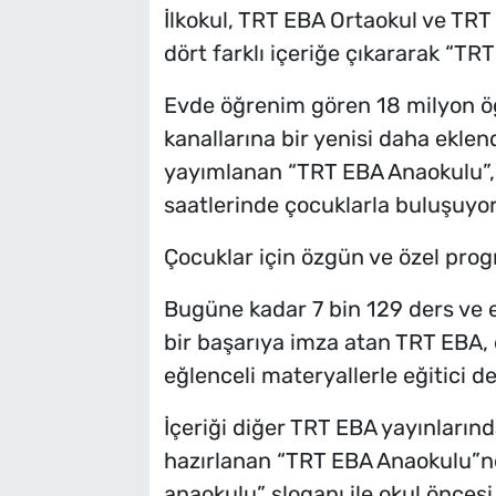
İlkokul, TRT EBA Ortaokul ve TRT 
dört farklı içeriğe çıkararak “TR
Evde öğrenim gören 18 milyon öğr
kanallarına bir yenisi daha eklen
yayımlanan “TRT EBA Anaokulu”, 
saatlerinde çocuklarla buluşuyor
Çocuklar için özgün ve özel pro
Bugüne kadar 7 bin 129 ders ve 
bir başarıya imza atan TRT EBA, 
eğlenceli materyallerle eğitici 
İçeriği diğer TRT EBA yayınların
hazırlanan “TRT EBA Anaokulu”n
anaokulu” sloganı ile okul önces