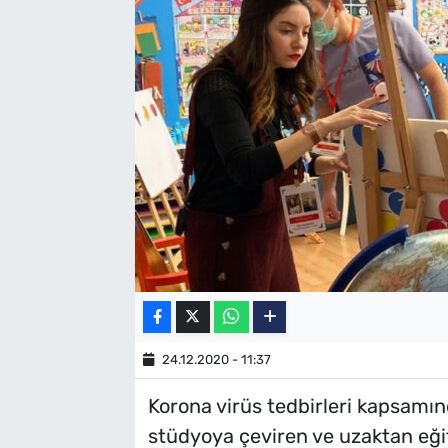
SAĞLIK
TV REHBERİ
24.12.2020 - 11:37
Korona virüs tedbirleri kapsamınd
stüdyoya çeviren ve uzaktan eğit