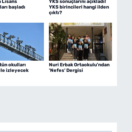
 Lisans
YKS sonuçlarını açıkladı!
arı başladı
YKS birincileri hangi ilden
çıktı?
tün okulları
Nuri Erbak Ortaokulu'ndan
le izleyecek
'Nefes' Dergisi