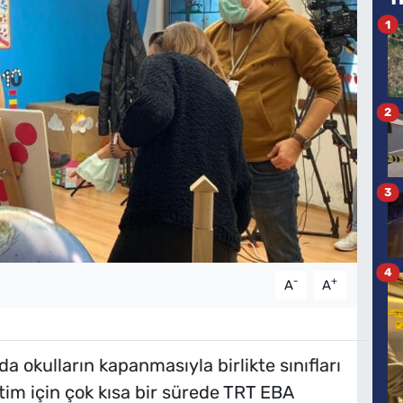
1
2
3
4
-
+
A
A
a okulların kapanmasıyla birlikte sınıfları
im için çok kısa bir sürede TRT EBA