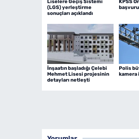
Liselere Geçiş Sistemi
KPSS Ön
(LGS) yerleştirme
başvurul
sonuçları açıklandı
İnşaatın başladığı Çelebi
Polis bü
Mehmet Lisesi projesinin
kamera i
detayları netleşti
Yorumlar