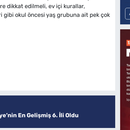
e dikkat edilmeli, ev içi kurallar,
ri gibi okul öncesi yaş grubuna ait pek çok
e’nin En Gelişmiş 6. İli Oldu