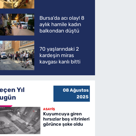
Bursa'da acı olay! 8
aylık hamile kadın
balkondan düştü
70 yaşlarındaki 2
kardeşin miras
kavgası kanlı bitti
eçen Yıl
08 Ağustos
ugün
2025
ASAYİŞ
Kuyumcuya giren
hırsızlar boş vitrinleri
görünce şoke oldu