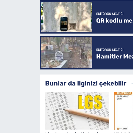
EDITÖRÜN SEÇTIĞI
QR kodlu mez
EDITÖRÜN SEÇTIĞI
Hamitler Me
Bunlar da ilginizi çekebilir