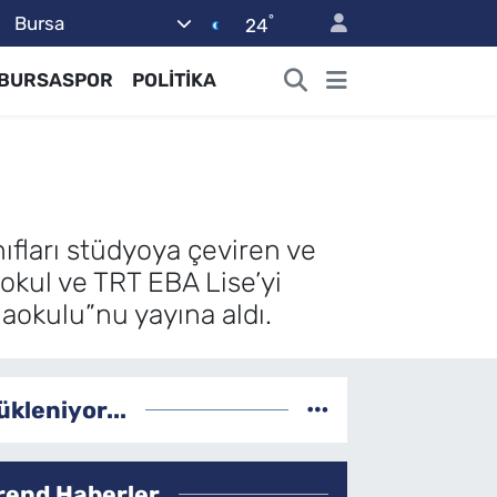
°
Bursa
24
BURSASPOR
POLİTİKA
nıfları stüdyoya çeviren ve
okul ve TRT EBA Lise’yi
naokulu”nu yayına aldı.
ükleniyor...
rend Haberler