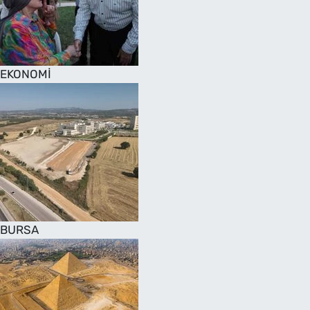
SAĞLIK
TV REHBERİ
EKONOMİ
BURSA