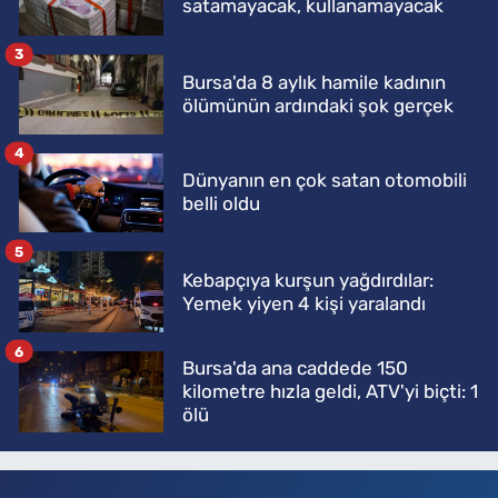
satamayacak, kullanamayacak
3
Bursa'da 8 aylık hamile kadının
ölümünün ardındaki şok gerçek
4
Dünyanın en çok satan otomobili
belli oldu
5
Kebapçıya kurşun yağdırdılar:
Yemek yiyen 4 kişi yaralandı
6
Bursa'da ana caddede 150
kilometre hızla geldi, ATV'yi biçti: 1
ölü