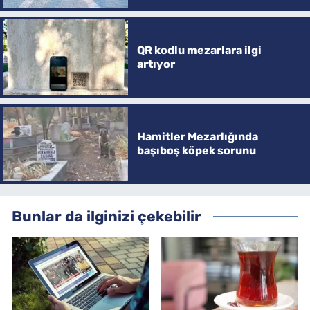
QR kodlu mezarlara ilgi
artıyor
Hamitler Mezarlığında
başıboş köpek sorunu
Bunlar da ilginizi çekebilir