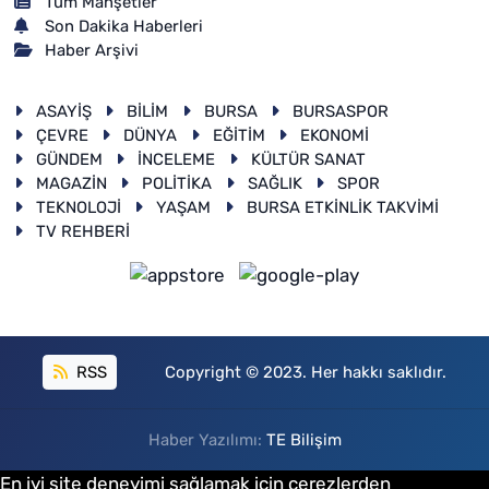
Tüm Manşetler
Son Dakika Haberleri
Haber Arşivi
ASAYİŞ
BİLİM
BURSA
BURSASPOR
ÇEVRE
DÜNYA
EĞİTİM
EKONOMİ
GÜNDEM
İNCELEME
KÜLTÜR SANAT
MAGAZİN
POLİTİKA
SAĞLIK
SPOR
TEKNOLOJİ
YAŞAM
BURSA ETKİNLİK TAKVİMİ
TV REHBERİ
RSS
Copyright © 2023. Her hakkı saklıdır.
Haber Yazılımı:
TE Bilişim
En iyi site deneyimi sağlamak için çerezlerden