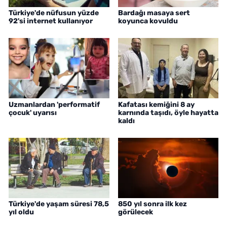
Türkiye'de nüfusun yüzde
Bardağı masaya sert
92'si internet kullanıyor
koyunca kovuldu
Uzmanlardan 'performatif
Kafatası kemiğini 8 ay
çocuk' uyarısı
karnında taşıdı, öyle hayatta
kaldı
Türkiye'de yaşam süresi 78,5
850 yıl sonra ilk kez
yıl oldu
görülecek