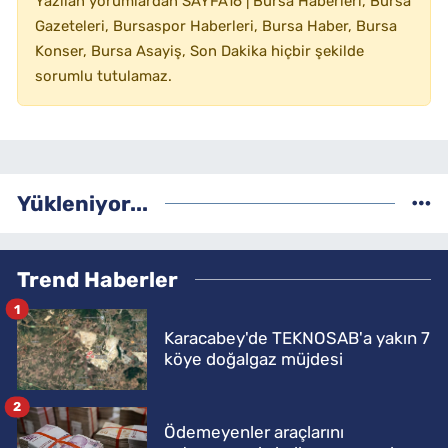
Yazılan yorumlardan SAYFA16 | Bursa Haberleri, Bursa
Gazeteleri, Bursaspor Haberleri, Bursa Haber, Bursa
Konser, Bursa Asayiş, Son Dakika hiçbir şekilde
sorumlu tutulamaz.
Yükleniyor...
Trend Haberler
1
Karacabey'de TEKNOSAB'a yakın 7
köye doğalgaz müjdesi
2
Ödemeyenler araçlarını