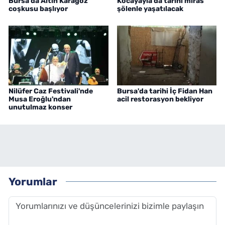
Bursa'da Altın Karagöz
Kocayayla'da tarihi miras
coşkusu başlıyor
şölenle yaşatılacak
Nilüfer Caz Festivali'nde
Bursa'da tarihi İç Fidan Han
Musa Eroğlu'ndan
acil restorasyon bekliyor
unutulmaz konser
Yorumlar