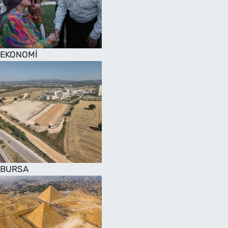
SAĞLIK
TV REHBERİ
EKONOMİ
BURSA