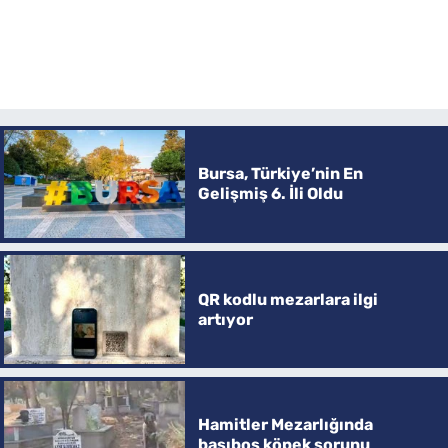
Bursa, Türkiye’nin En
Gelişmiş 6. İli Oldu
QR kodlu mezarlara ilgi
artıyor
Hamitler Mezarlığında
başıboş köpek sorunu