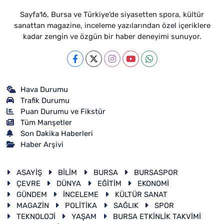
Sayfa16, Bursa ve Türkiye'de siyasetten spora, kültür
sanattan magazine, inceleme yazılarından özel içeriklere
kadar zengin ve özgün bir haber deneyimi sunuyor.
Hava Durumu
Trafik Durumu
Puan Durumu ve Fikstür
Tüm Manşetler
Son Dakika Haberleri
Haber Arşivi
ASAYİŞ
BİLİM
BURSA
BURSASPOR
ÇEVRE
DÜNYA
EĞİTİM
EKONOMİ
GÜNDEM
İNCELEME
KÜLTÜR SANAT
MAGAZİN
POLİTİKA
SAĞLIK
SPOR
TEKNOLOJİ
YAŞAM
BURSA ETKİNLİK TAKVİMİ