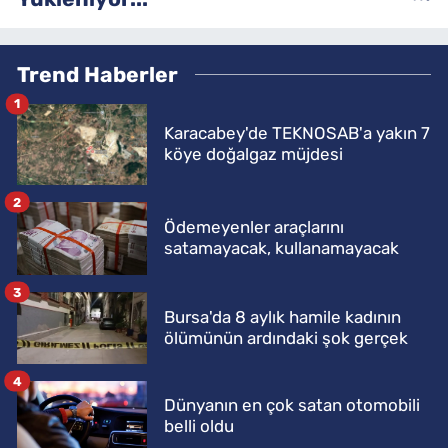
Trend Haberler
1
Karacabey'de TEKNOSAB'a yakın 7
köye doğalgaz müjdesi
2
Ödemeyenler araçlarını
satamayacak, kullanamayacak
3
Bursa'da 8 aylık hamile kadının
ölümünün ardındaki şok gerçek
4
Dünyanın en çok satan otomobili
belli oldu