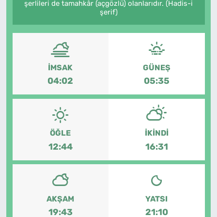
şerlileri de tamahkâr (açgözlü) olanlarıdır. (Hadis-i
şerif)
SAĞLIK
TV REHBERİ
İMSAK
GÜNEŞ
04:02
05:35
ÖĞLE
İKINDI
12:44
16:31
AKŞAM
YATSI
19:43
21:10