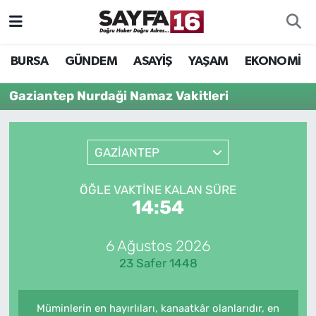
ÖZEL HABER
Hava Durumu
BURSA
GÜNDEM
ASAYİŞ
YAŞAM
EKONOMİ
İNCELEME
Trafik Durumu
Gaziantep Nurdaği Namaz Vakitleri
MAGAZİN
TFF 2.Lig Beyaz Grup Puan Durumu ve Fikstür
GAZİANTEP
BİLİM
Tüm Manşetler
ÖĞLE VAKTINE KALAN SÜRE
DÜNYA
Son Dakika Haberleri
14:54
TEKNOLOJİ
Haber Arşivi
6 Ağustos 2026
23 Safer 1448
SPOR
EĞİTİM
Müminlerin en hayırlıları, kanaatkâr olanlarıdır, en