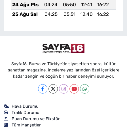
24 Ağu Pts
04:24
05:50
12:41
16:22
19:21
25 Ağu Sal
04:25
05:51
12:40
16:22
19:2
Sayfa16, Bursa ve Türkiye'de siyasetten spora, kültür
sanattan magazine, inceleme yazılarından özel içeriklere
kadar zengin ve özgün bir haber deneyimi sunuyor.
Hava Durumu
Trafik Durumu
Puan Durumu ve Fikstür
Tüm Manşetler