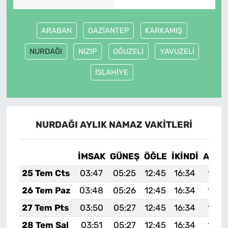
ARABAN
GAZİANTEP
KARKAMIŞ
NURDAĞI
NİZİP
OĞUZELİ
YAVUZELİ
İSLAHİYE
NURDAĞI AYLIK NAMAZ VAKITLERI
İMSAK
GÜNEŞ
ÖĞLE
İKINDI
AKŞA
25 Tem Cts
03:47
05:25
12:45
16:34
19:5
26 Tem Paz
03:48
05:26
12:45
16:34
19:5
27 Tem Pts
03:50
05:27
12:45
16:34
19:5
28 Tem Sal
03:51
05:27
12:45
16:34
19:5