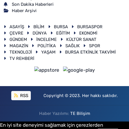
Son Dakika Haberleri
Haber Arşivi
ASAYİŞ
BİLİM
BURSA
BURSASPOR
ÇEVRE
DÜNYA
EĞİTİM
EKONOMİ
GÜNDEM
İNCELEME
KÜLTÜR SANAT
MAGAZİN
POLİTİKA
SAĞLIK
SPOR
TEKNOLOJİ
YAŞAM
BURSA ETKİNLİK TAKVİMİ
TV REHBERİ
RSS
Copyright © 2023. Her hakkı saklıdır.
Haber Yazılımı:
TE Bilişim
En iyi site deneyimi sağlamak için çerezlerden