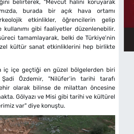
iğini belirterek, "Mevcut halini koruyarak
ğımızda, burada bir açık hava ortamı
keolojik etkinlikler, öğrencilerin gelip
 kullanımı gibi faaliyetler düzenlenebilir.
süreci tamamlayarak, belki de Türkiye’nin
el kültür sanat etkinliklerini hep birlikte
 iç içe geçtiği en güzel bölgelerden biri
adi Özdemir, "Nilüfer’in tarihi tarafı
şehir olarak bilinse de milattan öncesine
ta. Gölyazı ve Misi gibi tarihi ve kültürel
rimiz var" diye konuştu.