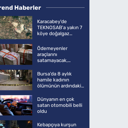
rend Haberler
Karacabey'de
TEKNOSAB'a yakın 7
köye doğalgaz
müjdesi
Ödemeyenler
araçlarını
satamayacak,
kullanamayacak
Bursa'da 8 aylık
hamile kadının
ölümünün ardındaki
şok gerçek
Dünyanın en çok
satan otomobili belli
oldu
Kebapçıya kurşun