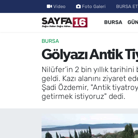
Video
Foto Galeri
BURSA ET
BURSA
GÜ
ÖZEL HABER
Hava Durumu
İNCELEME
Trafik Durumu
BURSA
Gölyazı Antik T
MAGAZİN
TFF 2.Lig Beyaz Grup Puan Durumu ve Fikstür
Nilüfer’in 2 bin yıllık tarih
BİLİM
Tüm Manşetler
geldi. Kazı alanını ziyaret e
Şadi Özdemir, "Antik tiyatro
DÜNYA
Son Dakika Haberleri
getirmek istiyoruz" dedi.
TEKNOLOJİ
Haber Arşivi
SPOR
EĞİTİM