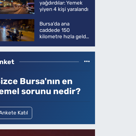
yağdırdılar: Yemek
yiyen 4 kişi yaralandı
Bursa'da ana
caddede 150
kilometre hızla geldi,
ATV'yi biçti: 1 ölü
nket
izce Bursa'nın en
emel sorunu nedir?
Ankete Katıl