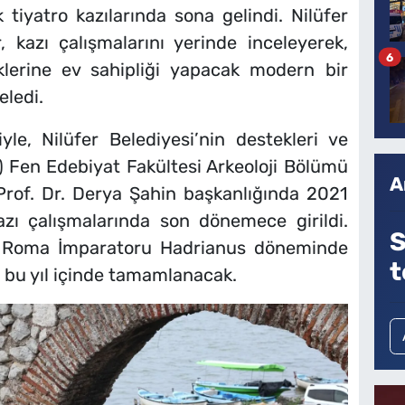
k tiyatro kazılarında sona gelindi. Nilüfer
 kazı çalışmalarını yerinde inceleyerek,
6
iklerine ev sahipliği yapacak modern bir
ledi.
yle, Nilüfer Belediyesi’nin destekleri ve
 Fen Edebiyat Fakültesi Arkeoloji Bölümü
A
Prof. Dr. Derya Şahin başkanlığında 2021
zı çalışmalarında son dönemece girildi.
S
 Roma İmparatoru Hadrianus döneminde
t
, bu yıl içinde tamamlanacak.