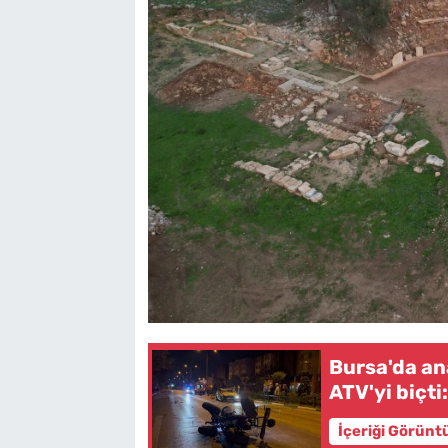
Bursa'da an
ATV'yi biçti:
İçeriği Görünt