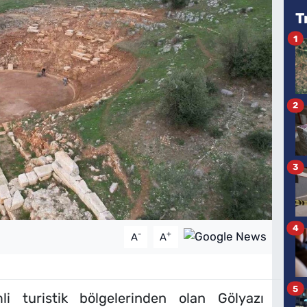
T
1
2
3
4
-
+
A
A
5
i turistik bölgelerinden olan Gölyazı