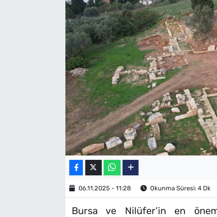
SAĞLIK
TV REHBERİ
06.11.2025 - 11:28
Okunma Süresi: 4 Dk
Bursa ve Nilüfer’in en öneml