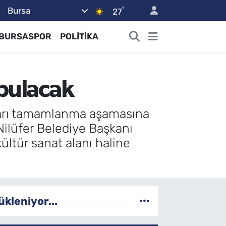
°
Bursa
27
BURSASPOR
POLİTİKA
 bulacak
azıları tamamlanma aşamasına
 Nilüfer Belediye Başkanı
ültür sanat alanı haline
ükleniyor...