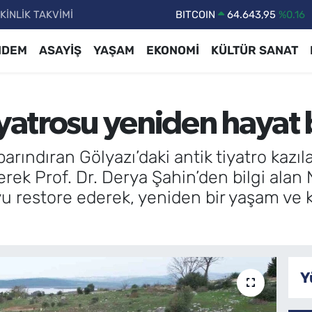
KİNLİK TAKVİMİ
DOLAR
47,6006
%0.06
EURO
55,0250
%0.02
NDEM
ASAYİŞ
YAŞAM
EKONOMİ
KÜLTÜR SANAT
STERLİN
64,2398
%0.2
GRAM ALTIN
6513.94
%0.32
iyatrosu yeniden hayat
BİST100
13.768
%48
BITCOIN
64.643,95
%0.16
ini barındıran Gölyazı’daki antik tiyatro k
derek Prof. Dr. Derya Şahin’den bilgi alan
yu restore ederek, yeniden bir yaşam ve k
Y