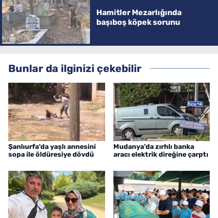
Hamitler Mezarlığında
başıboş köpek sorunu
Bunlar da ilginizi çekebilir
Şanlıurfa'da yaşlı annesini
Mudanya'da zırhlı banka
sopa ile öldüresiye dövdü
aracı elektrik direğine çarptı