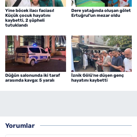
Yine böcek ilacı faciası!
Dere yatağında oluşan gölet
Küçük çocuk hayatını
Ertuğrul'un mezar oldu
kaybetti, 2 şüpheli
tutuklandı
Düğün salonunda iki taraf
İznik Gölü'ne düşen genç
arasında kavga: 5 yaralı
hayatını kaybetti
Yorumlar