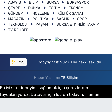
ASAYİŞ
BİLİM
BURSA
BURSASPOR
ÇEVRE
DÜNYA
EĞİTİM
EKONOMİ
GÜNDEM
İNCELEME
KÜLTÜR SANAT
MAGAZİN
POLİTİKA
SAĞLIK
SPOR
TEKNOLOJİ
YAŞAM
BURSA ETKİNLİK TAKVİMİ
TV REHBERİ
RSS
Copyright © 2023. Her hakkı saklıdır.
Haber Yazılımı:
TE Bilişim
En iyi site deneyimi sağlamak için çerezlerden
faydalanıyoruz. Detaylar için lütfen tıklayın.
Tamam