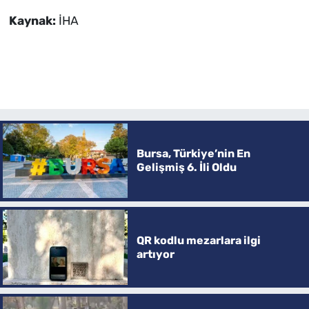
Kaynak:
İHA
Bursa, Türkiye’nin En
Gelişmiş 6. İli Oldu
QR kodlu mezarlara ilgi
artıyor