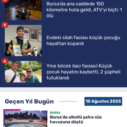
Bursa'da ana caddede 150
kilometre hızla geldi, ATV'yi biçti: 1
ölü
5
Evdeki silah faciası küçük çocuğu
hayattan kopardı
6
Yine böcek ilacı faciası! Küçük
çocuk hayatını kaybetti, 2 şüpheli
tutuklandı
Geçen Yıl Bugün
10 Ağustos 2025
BURSA
Bursa’da alkollü şahıs süs
havuzuna düştü